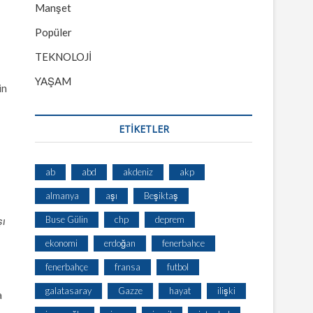
Manşet
Popüler
TEKNOLOJİ
YAŞAM
in
ETİKETLER
ab
abd
akdeniz
akp
almanya
aşı
Beşiktaş
Buse Gülin
chp
deprem
şı
ekonomi
erdoğan
fenerbahce
fenerbahçe
fransa
futbol
galatasaray
Gazze
hayat
ilişki
a