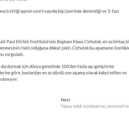
l ettiği aşının sınırlı sayıda kişi üzerinde denendiği ve 3. fazı
ait Paul Ehrlich Enstitüsü’nün Başkanı Klaus Cichutek, en az birkaç b
llenmesinin riskli olduğuna dikkat çekti. Cichutek bu aşamanın özellikl
nu vurguladı.
durdurmak için dünya genelinde 100’den fazla aşı geliştirme
erine göre, bunlardan en az dördü son aşama olarak kabul edilen ve
bulunuyor.
Next
Next
post:
Yapay zekâ: korkmalı mı, sevinmeli m