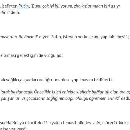
u belirten
Putin
,
“Bunu çok iyi biliyorum, zira kızlarımdan biri aşıyı
liriz”
dedi.
 umuyorum. Bu önemli”
diyen Putin, isteyen herkese aşı yapılabilmesi iç
e olması gerektiğini de vurguladı.
k sağlık çalışanları ve öğretmenlere yapılmasını teklif etti.
rak başlanacak. Öncelikle işleri enfekte kişilerle bağlantılı olanlara a
çalışanları ve çocukların sağlığının bağlı olduğu öğretmenlerimiz”
dedi.
nda Rusya otoriteleri ile yakın temas halindeyiz. Aşı süreci oldukç
erine yer verdi.