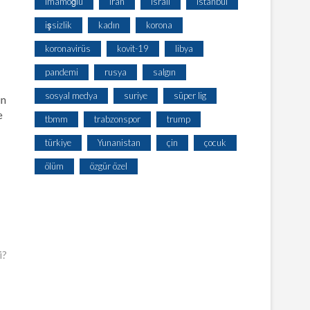
imamoğlu
iran
israil
istanbul
işsizlik
kadın
korona
koronavirüs
kovit-19
libya
pandemi
rusya
salgın
sosyal medya
suriye
süper lig
in
e
tbmm
trabzonspor
trump
türkiye
Yunanistan
çin
çocuk
ölüm
özgür özel
i?