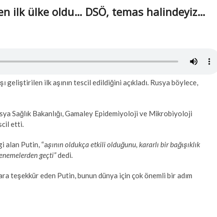
den ilk ülke oldu… DSÖ, temas halindeyiz…
eliştirilen ilk aşının tescil edildiğini açıkladı. Rusya böylece,
sya Sağlık Bakanlığı, Gamaley Epidemiyoloji ve Mikrobiyoloji
il etti.
i alan Putin, “a
şının oldukça etkili olduğunu, kararlı bir bağışıklık
denemelerden geçti”
dedi.
lara teşekkür eden Putin, bunun dünya için çok önemli bir adım