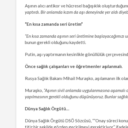
Aşının alıcı antikor ve hücresel bağışıklık oluşturduğun
yaptırdı. Bir anlamda kızım da aşı deneyinde yer aldı diyebi
“En kısa zamanda seri üretim”
“En kısa zamanda aşının seri üretimine başlayacağımızı
bunun gerekli olduğunu kaydetti.
Putin, aşı yaptırmanın kesinlikle gönüllülük çerçevesind
Önce sağlık çalışanları ve öğretmenler aşılanmalı
.
Rusya Sağlık Bakanı Mihail Muraşko, aşılamanın ilk olara
Muraşko,
“Aşının sivil anlamda uygulanmasına aşamalı ola
yapılmasının gerekli olduğunu düşünüyoruz. Bunlar sağlık 
Dünya Sağlık Örgütü…
Dünya Sağlık Örgütü DSÖ Sözcüsü, “”Onay süreci konusu
titiz bir şekilde gözden geçirilmeyi gerektiriyor” ifadel