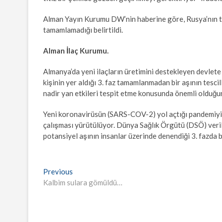
Alman Yayın Kurumu DW’nin haberine göre, Rusya’nın tesci
tamamlamadığı belirtildi.
Alman İlaç Kurumu.
Almanya’da yeni ilaçların üretimini destekleyen devlete 
kişinin yer aldığı 3. faz tamamlanmadan bir aşının tesci
nadir yan etkileri tespit etme konusunda önemli olduğu
Yeni koronavirüsün (SARS-COV-2) yol açtığı pandemiyi 
çalışması yürütülüyor. Dünya Sağlık Örgütü (DSÖ) veril
potansiyel aşının insanlar üzerinde denendiği 3. fazda 
Yazı
Previous
Previous
post:
Kalbim sulara gömüldü…
gezinmesi