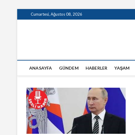
Skip
Cumartesi, Ağustos 08, 2026
to
content
GazeteSanal
ANASAYFA
GÜNDEM
HABERLER
YAŞAM