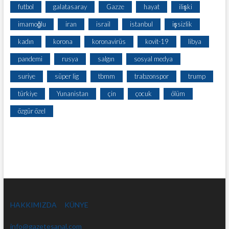
futbol
galatasaray
Gazze
hayat
ilişki
imamoğlu
iran
israil
istanbul
işsizlik
kadın
korona
koronavirüs
kovit-19
libya
pandemi
rusya
salgın
sosyal medya
suriye
süper lig
tbmm
trabzonspor
trump
türkiye
Yunanistan
çin
çocuk
ölüm
özgür özel
HAKKIMIZDA
KÜNYE
info@gazetesanal.com