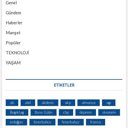
Genel
Gündem
Haberler
Manşet
Popüler
TEKNOLOJİ
YAŞAM
ETİKETLER
ab
abd
akdeniz
akp
almanya
aşı
Beşiktaş
Buse Gülin
chp
deprem
ekonomi
erdoğan
fenerbahce
fenerbahçe
fransa