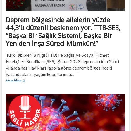
Deprem bölgesinde ailelerin yüzde
44,3’ü düzenli beslenemiyor. TTB-SES,
“Başka Bir Sağlık Sistemi, Başka Bir
Yeniden İnşa Süreci Mümkün!”
Türk Tabipleri Birliği (TTB) ile Sağlık ve Sosyal Hizmet
Emekçileri Sendikası (SES), Şubat 2023 depremlerinin 2’inci
yılanda hazırladıkları rapora göre; deprem bölgesindeki
vatandaşların yaşam koşullarında…
Deprem
View More
bölgesinde
ailelerin
yüzde
44,3’ü
düzenli
beslenemiyor.
TTB-
SES,
“Başka