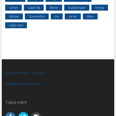
suriye
süper lig
tbmm
trabzonspor
trump
türkiye
Yunanistan
çin
çocuk
ölüm
özgür özel
HAKKIMIZDA
KÜNYE
info@gazetesanal.com
Takip edin!