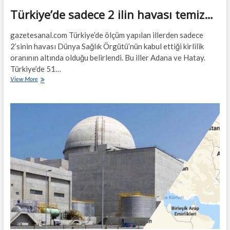
Türkiye’de sadece 2 ilin havası temiz…
gazetesanal.com Türkiye’de ölçüm yapılan illerden sadece
2’sinin havası Dünya Sağlık Örgütü’nün kabul ettiği kirlilik
oranının altında olduğu belirlendi. Bu iller Adana ve Hatay.
Türkiye’de 51…
Türkiye’de
View More
sadece
2
ilin
havası
temiz…