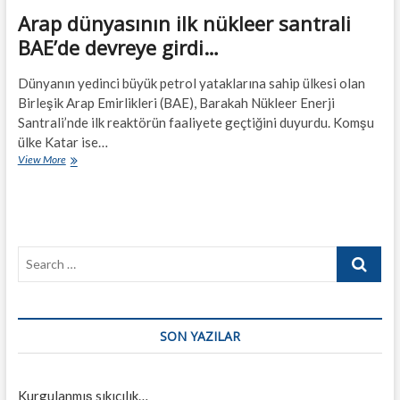
Arap dünyasının ilk nükleer santrali
BAE’de devreye girdi…
Dünyanın yedinci büyük petrol yataklarına sahip ülkesi olan
Birleşik Arap Emirlikleri (BAE), Barakah Nükleer Enerji
Santrali’nde ilk reaktörün faaliyete geçtiğini duyurdu. Komşu
ülke Katar ise…
Arap
View More
dünyasının
ilk
nükleer
santrali
BAE’de
Search
devreye
girdi…
…
SON YAZILAR
Kurgulanmış sıkıcılık…