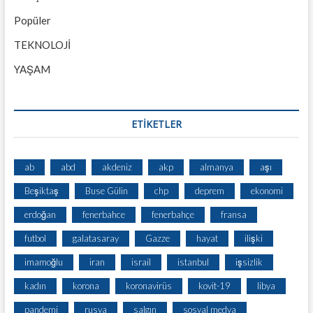
Popüler
TEKNOLOJİ
YAŞAM
ETİKETLER
ab
abd
akdeniz
akp
almanya
aşı
Beşiktaş
Buse Gülin
chp
deprem
ekonomi
erdoğan
fenerbahce
fenerbahçe
fransa
futbol
galatasaray
Gazze
hayat
ilişki
imamoğlu
iran
israil
istanbul
işsizlik
kadın
korona
koronavirüs
kovit-19
libya
pandemi
rusya
salgın
sosyal medya