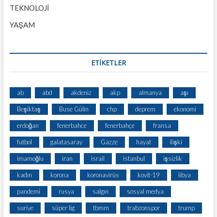
TEKNOLOJİ
YAŞAM
ETİKETLER
ab
abd
akdeniz
akp
almanya
aşı
Beşiktaş
Buse Gülin
chp
deprem
ekonomi
erdoğan
fenerbahce
fenerbahçe
fransa
futbol
galatasaray
Gazze
hayat
ilişki
imamoğlu
iran
israil
istanbul
işsizlik
kadın
korona
koronavirüs
kovit-19
libya
pandemi
rusya
salgın
sosyal medya
suriye
süper lig
tbmm
trabzonspor
trump