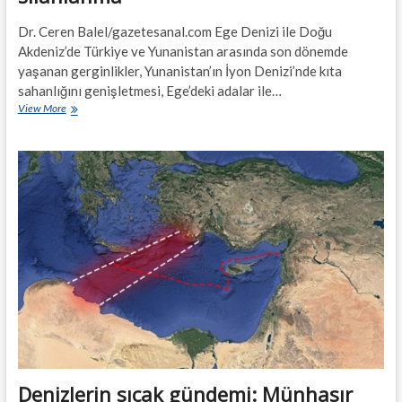
Dr. Ceren Balel/gazetesanal.com Ege Denizi ile Doğu
Akdeniz’de Türkiye ve Yunanistan arasında son dönemde
yaşanan gerginlikler, Yunanistan’ın İyon Denizi’nde kıta
sahanlığını genişletmesi, Ege’deki adalar ile…
Ege
View More
sularında
hararetin
son
nedeni
silahlanma
Denizlerin sıcak gündemi: Münhasır