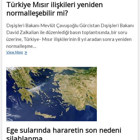
Türkiye Mısır ilişkileri yeniden
normalleşebilir mi?
Dışişleri Bakanı Mevlüt Çavuşoğlu Gürcistan Dışişleri Bakanı
David Zalkalian ile düzenlediği basın toplantısında, bir soru
üzerine, Türkiye- Mısır ilişkilerinin 8 yıl aradan sonra yeniden
normalleşme…
Türkiye
View More
Mısır
ilişkileri
yeniden
normalleşebilir
mi?
Ege sularında hararetin son nedeni
silahlanma