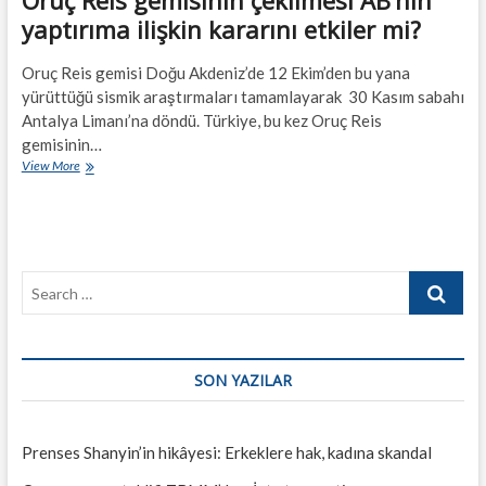
Oruç Reis gemisinin çekilmesi AB’nin
yaptırıma ilişkin kararını etkiler mi?
Oruç Reis gemisi Doğu Akdeniz’de 12 Ekim’den bu yana
yürüttüğü sismik araştırmaları tamamlayarak 30 Kasım sabahı
Antalya Limanı’na döndü. Türkiye, bu kez Oruç Reis
gemisinin…
Oruç
View More
Reis
gemisinin
çekilmesi
AB’nin
yaptırıma
Search
ilişkin
kararını
…
etkiler
mi?
SON YAZILAR
Prenses Shanyin’in hikâyesi: Erkeklere hak, kadına skandal