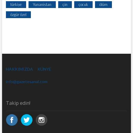
türkiye
Yunanistan
çin
çocuk
ölüm
özgür özel
HAKKIMIZDA
KÜNYE
info@gazetesanal.com
Takip edin!