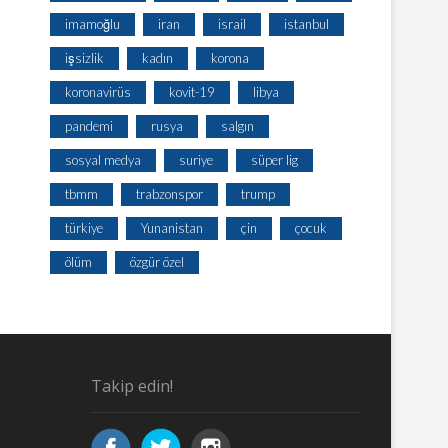
imamoğlu
iran
israil
istanbul
işsizlik
kadın
korona
koronavirüs
kovit-19
libya
pandemi
rusya
salgın
sosyal medya
suriye
süper lig
tbmm
trabzonspor
trump
türkiye
Yunanistan
çin
çocuk
ölüm
özgür özel
Takip edin!