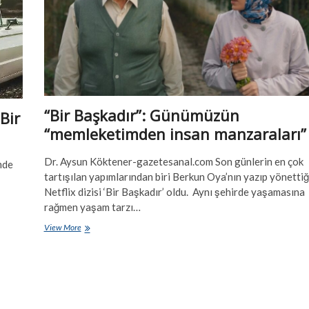
“Bir Başkadır”: Günümüzün
Bir
“memleketimden insan manzaraları”
Dr. Aysun Köktener-gazetesanal.com Son günlerin en çok
mde
tartışılan yapımlarından biri Berkun Oya’nın yazıp yönettiğ
Netflix dizisi ‘Bir Başkadır’ oldu. Aynı şehirde yaşamasına
rağmen yaşam tarzı…
“Bir
View More
Başkadır”:
Günümüzün
“memleketimden
insan
manzaraları”