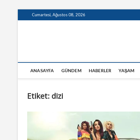
Skip
Cumartesi, Ağustos 08, 2026
to
content
GazeteSanal
ANASAYFA
GÜNDEM
HABERLER
YAŞAM
Etiket:
dizi