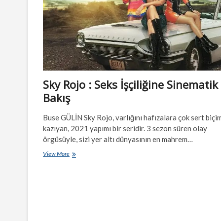
Sky Rojo : Seks İşçiliğine Sinematik 
Bakış
Buse GÜLİN Sky Rojo, varlığını hafızalara çok sert biçi
kazıyan, 2021 yapımı bir seridir. 3 sezon süren olay
örgüsüyle, sizi yer altı dünyasının en mahrem…
Sky
View More
Rojo
:
Seks
İşçiliğine
Sinematik
Bir
Bakış