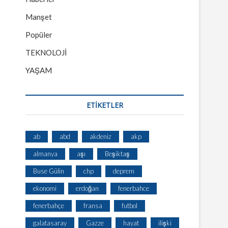
Manşet
Popüler
TEKNOLOJİ
YAŞAM
ETİKETLER
ab
abd
akdeniz
akp
almanya
aşı
Beşiktaş
Buse Gülin
chp
deprem
ekonomi
erdoğan
fenerbahce
fenerbahçe
fransa
futbol
galatasaray
Gazze
hayat
ilişki