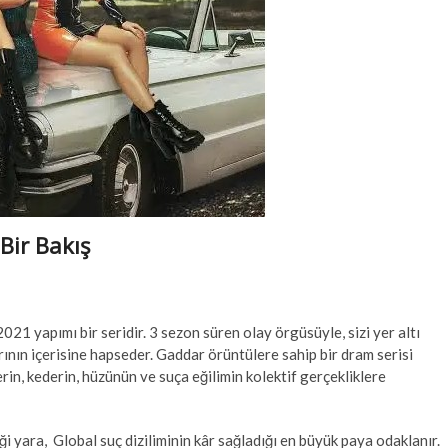
 Bir Bakış
2021 yapımı bir seridir. 3 sezon süren olay örgüsüyle, sizi yer altı
ının içerisine hapseder. Gaddar örüntülere sahip bir dram serisi
in, kederin, hüzünün ve suça eğilimin kolektif gerçekliklere
diği yara, Global suç diziliminin kâr sağladığı en büyük paya odaklanır.