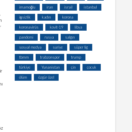
imamoğlu
iran
israil
istanbul
,
işsizlik
kadın
korona
n
r
koronavirüs
kovit-19
libya
pandemi
rusya
salgın
sosyal medya
suriye
süper lig
tbmm
trabzonspor
trump
türkiye
Yunanistan
çin
çocuk
ir
ölüm
özgür özel
nı
öz