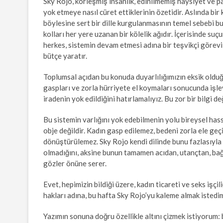
Sky Rojo, körleşmiş insanlık, edinilmemiş haysiyet ve par
yok etmeye nasıl cüret ettiklerinin özetidir. Aslında bir
böylesine sert bir dille kurgulanmasının temel sebebi bu 
kolları her yere uzanan bir kölelik ağıdır. İçerisinde su
herkes, sistemin devam etmesi adına bir teşvikçi görevi
bütçe yaratır.
Toplumsal açıdan bu konuda duyarlılığımızın eksik olduğ
gaspları ve zorla hürriyete el koymaları sonucunda işle
iradenin yok edildiğini hatırlamalıyız. Bu zor bir bilgi d
Bu sistemin varlığını yok edebilmenin yolu bireysel ha
obje değildir. Kadın gasp edilemez, bedeni zorla ele ge
dönüştürülemez. Sky Rojo kendi dilinde bunu fazlasıyla v
olmadığını, aksine bunun tamamen acıdan, utançtan, bağ
gözler önüne serer.
Evet, hepimizin bildiği üzere, kadın ticareti ve seks işçi
hakları adına, bu hafta Sky Rojo’yu kaleme almak istedi
Yazımın sonuna doğru özellikle altını çizmek istiyorum