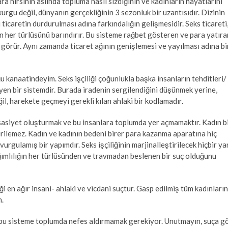
a hırsının aslında topluma nasıl sızdığının ve kadınların hayatlarını
 kurgu değil, dünyanın gerçekliğinin 3 sezonluk bir uzantısıdır. Dizinin
ticaretin durdurulması adına farkındalığın gelişmesidir. Seks ticareti
çun her türlüsünü barındırır. Bu sisteme rağbet gösteren ve para yatıra
 görür. Aynı zamanda ticaret ağının genişlemesi ve yayılması adına bi
u kanaatindeyim. Seks işçiliği çoğunlukla başka insanların tehditleri/
yen bir sistemdir. Burada iradenin sergilendiğini düşünmek yerine,
eğil, harekete geçmeyi gerekli kılan ahlaki bir kodlamadır.
ssasiyet oluşturmak ve bu insanlara toplumda yer açmamaktır. Kadın b
çirilemez. Kadın ve kadının bedeni birer para kazanma aparatına hiç
urgulamış bir yapımdır. Seks işçiliğinin marjinalleştirilecek hiçbir ya
ımlılığın her türlüsünden ve travmadan beslenen bir suç olduğunu
liği en ağır insani- ahlaki ve vicdani suçtur. Gasp edilmiş tüm kadınların
m.
: bu sisteme toplumda nefes aldırmamak gerekiyor. Unutmayın, suça g