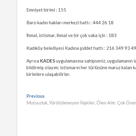
Emniyet birimi : 155
Baro kadın hakları merkezi hattı : 444 26 18
İhmal, istismar, ihmal ve bir çok vaka için : 183
Kadıköy belediyesi Kadına şiddet hattı : 216 349 93 4
Ayrıca
KADES
uygulamasına sahipseniz, uygulamanın içe
bildirmiş olayım: istismarın her türlüsüne maruz kalan k
birimlere ulaşabilirler.
Yazı
Previous
Previous
post:
Mutsuzluk, Yürütülemeyen İlişkiler, Ölen Aile: Çok Öne
gezinmesi