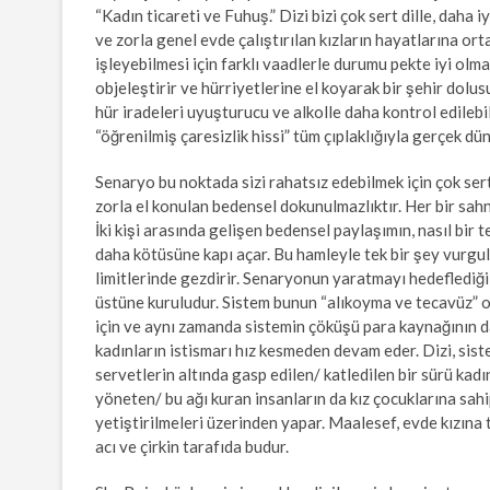
“Kadın ticareti ve Fuhuş.” Dizi bizi çok sert dille, daha 
ve zorla genel evde çalıştırılan kızların hayatlarına ort
işleyebilmesi için farklı vaadlerle durumu pekte iyi ol
objeleştirir ve hürriyetlerine el koyarak bir şehir dolusu
hür iradeleri uyuşturucu ve alkolle daha kontrol edilebi
“öğrenilmiş çaresizlik hissi” tüm çıplaklığıyla gerçek dün
Senaryo bu noktada sizi rahatsız edebilmek için çok sert
zorla el konulan bedensel dokunulmazlıktır. Her bir sahn
İki kişi arasında gelişen bedensel paylaşımın, nasıl bir
daha kötüsüne kapı açar. Bu hamleyle tek bir şey vurgul
limitlerinde gezdirir. Senaryonun yaratmayı hedeflediği
üstüne kuruludur. Sistem bunun “alıkoyma ve tecavüz” 
için ve aynı zamanda sistemin çöküşü para kaynağının da 
kadınların istismarı hız kesmeden devam eder. Dizi, sistem
servetlerin altında gasp edilen/ katledilen bir sürü kadın
yöneten/ bu ağı kuran insanların da kız çocuklarına sahip
yetiştirilmeleri üzerinden yapar. Maalesef, evde kızına t
acı ve çirkin tarafıda budur.