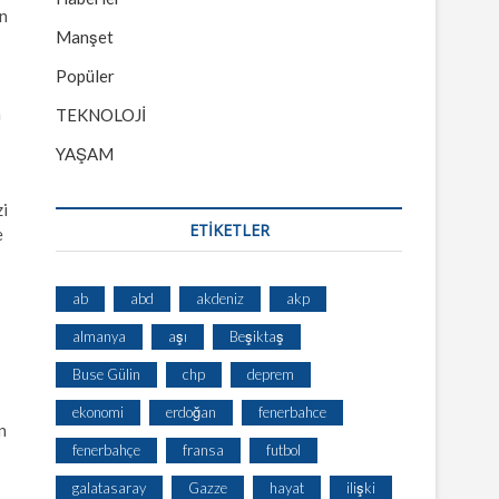
en
Manşet
Popüler
n
TEKNOLOJİ
YAŞAM
zi
ETİKETLER
e
ab
abd
akdeniz
akp
almanya
aşı
Beşiktaş
Buse Gülin
chp
deprem
ekonomi
erdoğan
fenerbahce
n
fenerbahçe
fransa
futbol
galatasaray
Gazze
hayat
ilişki