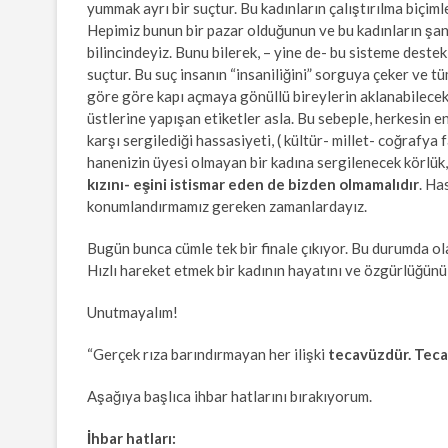
yummak ayrı bir suçtur. Bu kadınların çalıştırılma biç
Hepimiz bunun bir pazar olduğunun ve bu kadınların şant
bilincindeyiz. Bunu bilerek, – yine de- bu sisteme dest
suçtur. Bu suç insanın “insaniliğini” sorguya çeker ve t
göre göre kapı açmaya gönüllü bireylerin aklanabilecek
üstlerine yapışan etiketler asla. Bu sebeple, herkesin e
karşı sergilediği hassasiyeti, ( kültür- millet- coğrafya
hanenizin üyesi olmayan bir kadına sergilenecek körlük, 
kızını- eşini istismar eden de bizden olmamalıdır
. Ha
konumlandırmamız gereken zamanlardayız.
Bugün bunca cümle tek bir finale çıkıyor. Bu durumda olan
Hızlı hareket etmek bir kadının hayatını ve özgürlüğünü 
Unutmayalım!
“Gerçek rıza barındırmayan her ilişki
tecavüzdür. Tecav
Aşağıya başlıca ihbar hatlarını bırakıyorum.
İhbar hatları: