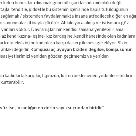
imlerinden haberdar olmamak günümüz şartlarında mümkün değil.
ajla, tehditle, şiddetle bu sistemin içerisinde hapis tutulduğunun
ek sağlamak / sistemden faydalanmakta insana atfedilecek diğer en ağı
üm savunmaları itinayla çürütür. Ahlakı yara almış ve istismara göz
 yanları yoktur. Davranışlarının kendisi zamana yenilebilir ama
n az kendi kızına- eşine- kız kardeşine, kendi hanesinde olan kadınlara
 fark etmeksizin) bu kadınlara karşı da sergilemesi gerekiyor. Sizin
ahlaki değildir.
Komşusu aç uyuyan bizden değilse, komşusunun
ssasiyetlerimizi yeniden gözden geçirmemiz ve yeniden
 kadınlarla karşılaştığınızda, lütfen beklemeden yetkililere bildirin.
kurtarabilir.
üz ise, insanlığın en derin sayılı suçundan biridir
.”