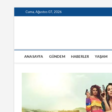
Skip
Cuma, Ağustos 07, 2026
to
content
GazeteSanal
ANASAYFA
GÜNDEM
HABERLER
YAŞAM