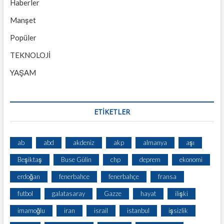
Haberler
Manşet
Popüler
TEKNOLOJİ
YAŞAM
ETİKETLER
ab
abd
akdeniz
akp
almanya
aşı
Beşiktaş
Buse Gülin
chp
deprem
ekonomi
erdoğan
fenerbahce
fenerbahçe
fransa
futbol
galatasaray
Gazze
hayat
ilişki
imamoğlu
iran
israil
istanbul
işsizlik