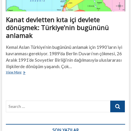
Kanat devletten kıta içi devlete
dönüşmek: Türkiye’nin bugününü
anlamak
Kemal Aslan Türkiye’nin bugününü anlamak için 1990’ların iyi
kavranması gerekiyor. 1989’da Berlin Duvarı’nın çökmesi, 26
Aralık 1991’de Sovyetler Birliği’nin dağılmasıyla uluslararası
ilişkilerde dönüşüm yaşandı. Çok…
Kanat
View More
devletten
kıta
içi
devlete
dönüşmek:
Search
Türkiye’nin
bugününü
…
anlamak
SON YAZILAR