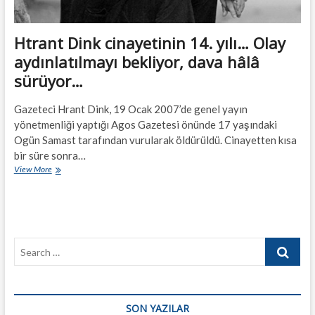
Htrant Dink cinayetinin 14. yılı… Olay
aydınlatılmayı bekliyor, dava hâlâ
sürüyor…
Gazeteci Hrant Dink, 19 Ocak 2007’de genel yayın
yönetmenliği yaptığı Agos Gazetesi önünde 17 yaşındaki
Ogün Samast tarafından vurularak öldürüldü. Cinayetten kısa
bir süre sonra…
Htrant
View More
Dink
cinayetinin
14.
yılı…
Olay
Search
aydınlatılmayı
bekliyor,
…
dava
hâlâ
sürüyor…
SON YAZILAR