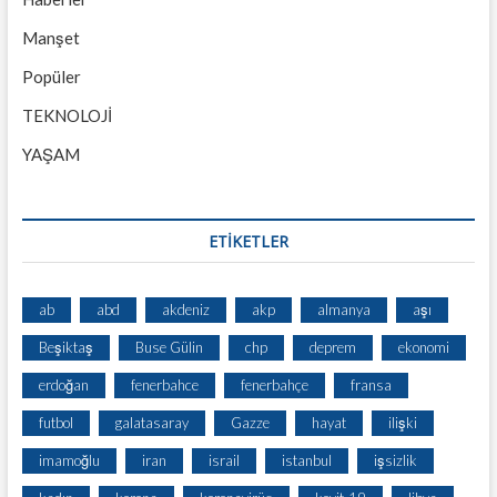
Manşet
Popüler
TEKNOLOJİ
YAŞAM
ETİKETLER
ab
abd
akdeniz
akp
almanya
aşı
Beşiktaş
Buse Gülin
chp
deprem
ekonomi
erdoğan
fenerbahce
fenerbahçe
fransa
futbol
galatasaray
Gazze
hayat
ilişki
imamoğlu
iran
israil
istanbul
işsizlik