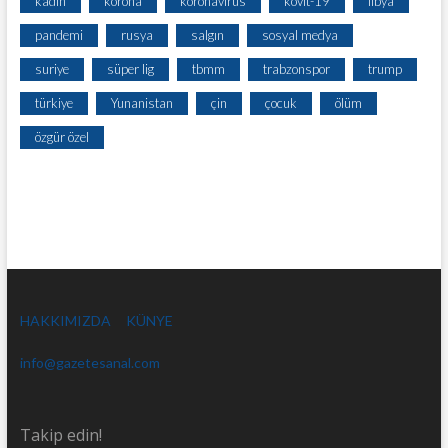
kadın
korona
koronavirüs
kovit-19
libya
pandemi
rusya
salgın
sosyal medya
suriye
süper lig
tbmm
trabzonspor
trump
türkiye
Yunanistan
çin
çocuk
ölüm
özgür özel
HAKKIMIZDA
KÜNYE
info@gazetesanal.com
Takip edin!