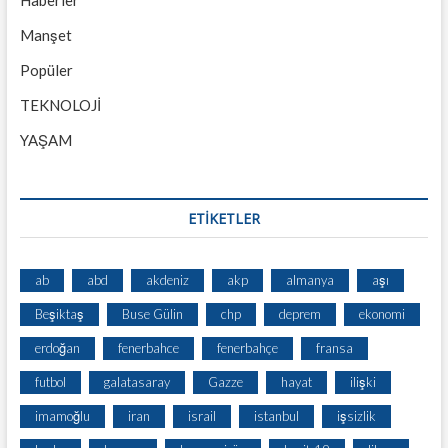
Manşet
Popüler
TEKNOLOJİ
YAŞAM
ETİKETLER
ab
abd
akdeniz
akp
almanya
aşı
Beşiktaş
Buse Gülin
chp
deprem
ekonomi
erdoğan
fenerbahce
fenerbahçe
fransa
futbol
galatasaray
Gazze
hayat
ilişki
imamoğlu
iran
israil
istanbul
işsizlik