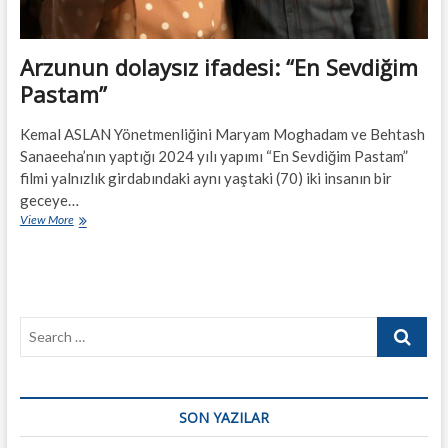
Arzunun dolaysız ifadesi: “En Sevdiğim
Pastam”
Kemal ASLAN Yönetmenliğini Maryam Moghadam ve Behtash
Sanaeeha’nın yaptığı 2024 yılı yapımı “En Sevdiğim Pastam”
filmi yalnızlık girdabındaki aynı yaştaki (70) iki insanın bir
geceye…
Arzunun
View More
dolaysız
ifadesi:
“En
Sevdiğim
Pastam”
Search
…
SON YAZILAR