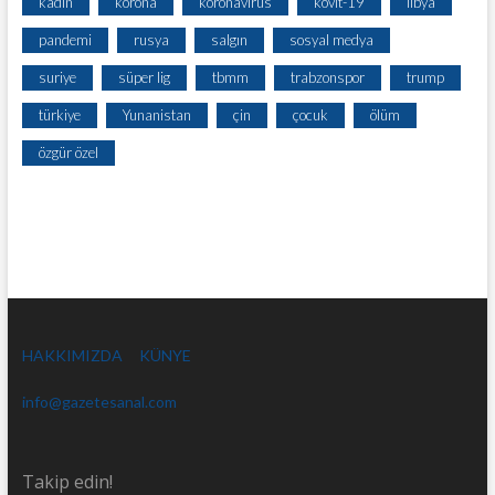
kadın
korona
koronavirüs
kovit-19
libya
pandemi
rusya
salgın
sosyal medya
suriye
süper lig
tbmm
trabzonspor
trump
türkiye
Yunanistan
çin
çocuk
ölüm
özgür özel
HAKKIMIZDA
KÜNYE
info@gazetesanal.com
Takip edin!