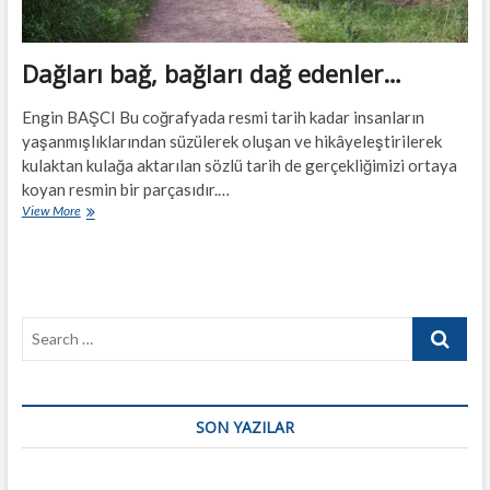
Dağları bağ, bağları dağ edenler…
Engin BAŞCI Bu coğrafyada resmi tarih kadar insanların
yaşanmışlıklarından süzülerek oluşan ve hikâyeleştirilerek
kulaktan kulağa aktarılan sözlü tarih de gerçekliğimizi ortaya
koyan resmin bir parçasıdır.…
Dağları
View More
bağ,
bağları
dağ
edenler…
Search
…
SON YAZILAR