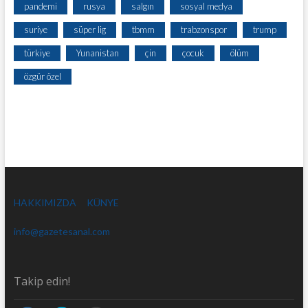
pandemi
rusya
salgın
sosyal medya
suriye
süper lig
tbmm
trabzonspor
trump
türkiye
Yunanistan
çin
çocuk
ölüm
özgür özel
HAKKIMIZDA
KÜNYE
info@gazetesanal.com
Takip edin!