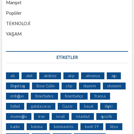
Manşet
Popüler
TEKNOLOJİ
YAŞAM
ETİKETLER
ab
abd
akdeniz
akp
almanya
aşı
Beşiktaş
Buse Gülin
chp
deprem
ekonomi
erdoğan
fenerbahce
fenerbahçe
fransa
futbol
galatasaray
Gazze
hayat
ilişki
imamoğlu
iran
israil
istanbul
işsizlik
kadın
korona
koronavirüs
kovit-19
libya