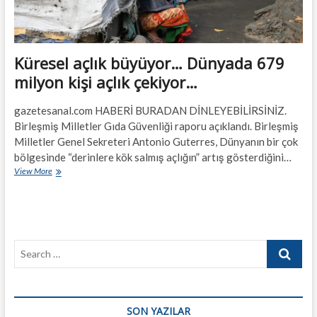
Küresel açlık büyüyor… Dünyada 679
milyon kişi açlık çekiyor…
gazetesanal.com HABERİ BURADAN DİNLEYEBİLİRSİNİZ.
Birleşmiş Milletler Gıda Güvenliği raporu açıklandı. Birleşmiş
Milletler Genel Sekreteri Antonio Guterres, Dünyanın bir çok
bölgesinde “derinlere kök salmış açlığın” artış gösterdiğini…
Küresel
View More
açlık
büyüyor…
Dünyada
679
milyon
Search
kişi
açlık
…
çekiyor…
SON YAZILAR