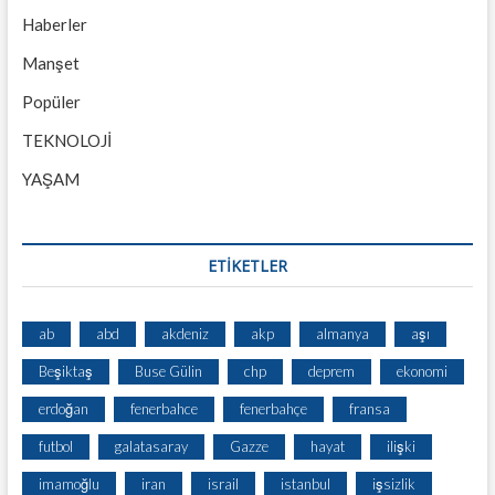
Haberler
Manşet
Popüler
TEKNOLOJİ
YAŞAM
ETİKETLER
ab
abd
akdeniz
akp
almanya
aşı
Beşiktaş
Buse Gülin
chp
deprem
ekonomi
erdoğan
fenerbahce
fenerbahçe
fransa
futbol
galatasaray
Gazze
hayat
ilişki
imamoğlu
iran
israil
istanbul
işsizlik