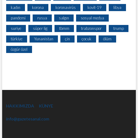
kadın
korona
koronavirüs
kovit-19
libya
pandemi
rusya
salgın
sosyal medya
suriye
süper lig
tbmm
trabzonspor
trump
türkiye
Yunanistan
çin
çocuk
ölüm
özgür özel
HAKKIMIZDA
KÜNYE
info@gazetesanal.com