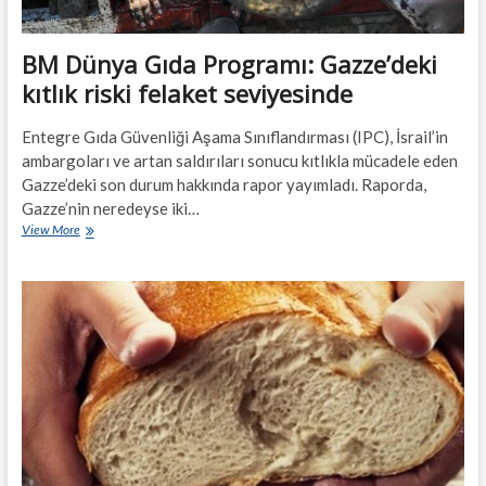
BM Dünya Gıda Programı: Gazze’deki
kıtlık riski felaket seviyesinde
Entegre Gıda Güvenliği Aşama Sınıflandırması (IPC), İsrail’in
ambargoları ve artan saldırıları sonucu kıtlıkla mücadele eden
Gazze’deki son durum hakkında rapor yayımladı. Raporda,
Gazze’nin neredeyse iki…
BM
View More
Dünya
Gıda
Programı:
Gazze’deki
kıtlık
riski
felaket
seviyesinde