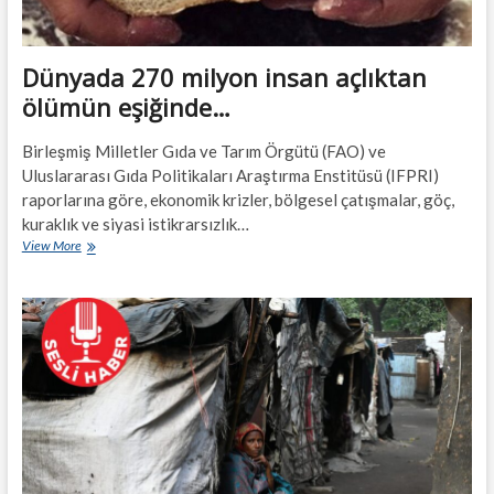
Dünyada 270 milyon insan açlıktan
ölümün eşiğinde…
Birleşmiş Milletler Gıda ve Tarım Örgütü (FAO) ve
Uluslararası Gıda Politikaları Araştırma Enstitüsü (IFPRI)
raporlarına göre, ekonomik krizler, bölgesel çatışmalar, göç,
kuraklık ve siyasi istikrarsızlık…
Dünyada
View More
270
milyon
insan
açlıktan
ölümün
eşiğinde…