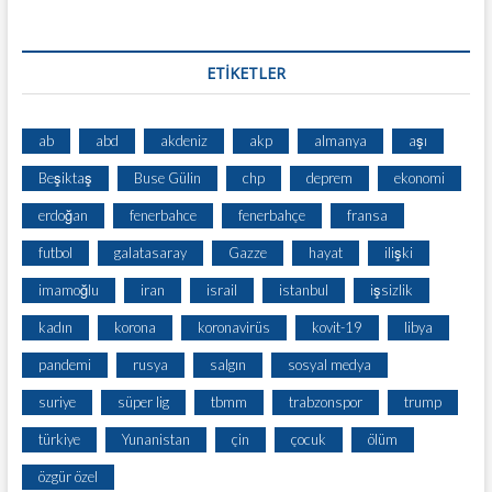
ETİKETLER
ab
abd
akdeniz
akp
almanya
aşı
Beşiktaş
Buse Gülin
chp
deprem
ekonomi
erdoğan
fenerbahce
fenerbahçe
fransa
futbol
galatasaray
Gazze
hayat
ilişki
imamoğlu
iran
israil
istanbul
işsizlik
kadın
korona
koronavirüs
kovit-19
libya
pandemi
rusya
salgın
sosyal medya
suriye
süper lig
tbmm
trabzonspor
trump
türkiye
Yunanistan
çin
çocuk
ölüm
özgür özel