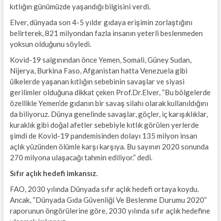
kıtlığın günümüzde yaşandığı bilgisini verdi.
Elver, dünyada son 4-5 yıldır gıdaya erişimin zorlaştığını
belirterek, 821 milyondan fazla insanın yeterli beslenmeden
yoksun olduğunu söyledi.
Kovid-19 salgınından önce Yemen, Somali, Güney Sudan,
Nijerya, Burkina Faso, Afganistan hatta Venezuela gibi
ülkelerde yaşanan kıtlığın sebebinin savaşlar ve siyasi
gerilimler olduğuna dikkat çeken Prof.Dr.Elver, “Bu bölgelerde
özellikle Yemen’de gıdanın bir savaş silahı olarak kullanıldığını
da biliyoruz. Dünya genelinde savaşlar, göçler, iç karışıklıklar,
kuraklık gibi doğal afetler sebebiyle kıtlık görülen yerlerde
şimdi de Kovid-19 pandemisinden dolayı 135 milyon insan
açlık yüzünden ölümle karşı karşıya. Bu sayının 2020 sonunda
270 milyona ulaşacağı tahmin ediliyor.” dedi.
Sıfır açlık hedefi imkansız.
FAO, 2030 yılında Dünyada sıfır açlık hedefi ortaya koydu.
Ancak, “Dünyada Gıda Güvenliği Ve Beslenme Durumu 2020”
raporunun öngörülerine göre, 2030 yılında sıfır açlık hedefine