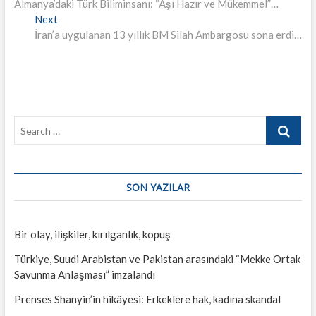
post:
Almanya’daki Türk Biliminsanı: “Aşı Hazır ve Mükemmel”…
gezinmesi
Next
Next
post:
İran’a uygulanan 13 yıllık BM Silah Ambargosu sona erdi…
Search
…
SON YAZILAR
Bir olay, ilişkiler, kırılganlık, kopuş
Türkiye, Suudi Arabistan ve Pakistan arasındaki “Mekke Ortak
Savunma Anlaşması” imzalandı
Prenses Shanyin’in hikâyesi: Erkeklere hak, kadına skandal