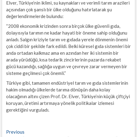
Elver, Türkiye’nin iklimi, su kaynakları ve verimli tarım arazileri
açısından çok şanslı bir ülke olduğunu hatırlatarak şu
değerlendirmelerde bulundu:
“2008 ekonomik krizinden sonra birçok ülke güvenli gıda,
dolayısıyla tarımın ne kadar hayati bir öneme sahip olduğunu
anladı. Salgın kriziyle tarım ve gıdada yerele dönmenin önemi
çok ciddi bir şekilde fark edildi. Belki küresel gıda sistemleri bir
anda ortadan kalkmaz ama en azından her iki sistemin bir
arada yürüdüğü, kısa tedarik zincirlerinin pazarda rekabet
gücü kazandığı, sağlığa uygun ve çevreye zarar vermeyen bir
sisteme geçilmesi çok önemli.”
Türkiye gibi, tamamen endüstriyel tarım ve gıda sistemlerinin
hakim olmadığı ülkelerde tarıma dönüşün daha kolay
olacağının altını çizen Prof. Dr. Elver, Türkiye’nin küçük çiftçiyi
koruyan, üretimi artırmaya yönelik politikalar izlemesi
gerektiğini vurguladı.
Yazı
Previous
Previous