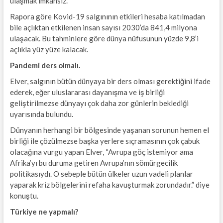
ulaşmak imkansız.
Rapora göre Kovid-19 salgınının etkileri hesaba katılmadan
bile açlıktan etkilenen insan sayısı 2030’da 841,4 milyona
ulaşacak. Bu tahminlere göre dünya nüfusunun yüzde 9,8’i
açlıkla yüz yüze kalacak.
Pandemi ders olmalı.
Elver, salgının bütün dünyaya bir ders olması gerektiğini ifade
ederek, eğer uluslararası dayanışma ve iş birliği
geliştirilmezse dünyayı çok daha zor günlerin beklediği
uyarısında bulundu.
Dünyanın herhangi bir bölgesinde yaşanan sorunun hemen el
birliği ile çözülmezse başka yerlere sıçramasının çok çabuk
olacağına vurgu yapan Elver, “Avrupa göç istemiyor ama
Afrika’yı bu duruma getiren Avrupa’nın sömürgecilik
politikasıydı. O sebeple bütün ülkeler uzun vadeli planlar
yaparak kriz bölgelerini refaha kavuşturmak zorundadır.” diye
konuştu.
Türkiye ne yapmalı?