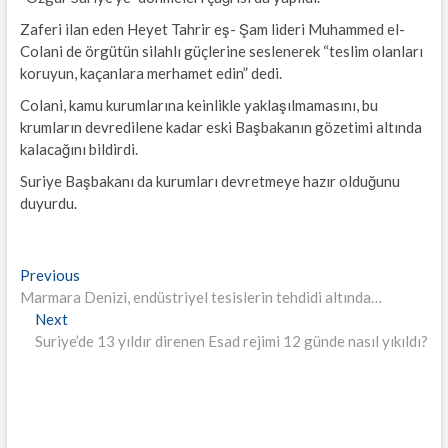
Zaferi ilan eden Heyet Tahrir eş- Şam lideri Muhammed el-
Colani de örgütün silahlı güçlerine seslenerek “teslim olanları
koruyun, kaçanlara merhamet edin” dedi.
Colani, kamu kurumlarına keinlikle yaklaşılmamasını, bu
krumların devredilene kadar eski Başbakanın gözetimi altında
kalacağını bildirdi.
Suriye Başbakanı da kurumları devretmeye hazır olduğunu
duyurdu.
Yazı
Previous
Previous
post:
Marmara Denizi, endüstriyel tesislerin tehdidi altında…
gezinmesi
Next
Next
post:
Suriye’de 13 yıldır direnen Esad rejimi 12 günde nasıl yıkıldı?