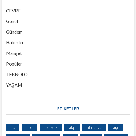
ÇEVRE
Genel
Gündem
Haberler
Manşet
Popüler
TEKNOLOJİ
YAŞAM
ETİKETLER
ab
abd
akdeniz
akp
almanya
aşı