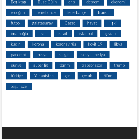
Beşiktaş
Buse Gülin
chp
deprem
ekonomi
erdoğan
fenerbahce
fenerbahçe
fransa
futbol
galatasaray
Gazze
hayat
ilişki
imamoğlu
iran
israil
istanbul
işsizlik
kadın
korona
koronavirüs
kovit-19
libya
pandemi
rusya
salgın
sosyal medya
suriye
süper lig
tbmm
trabzonspor
trump
türkiye
Yunanistan
çin
çocuk
ölüm
özgür özel