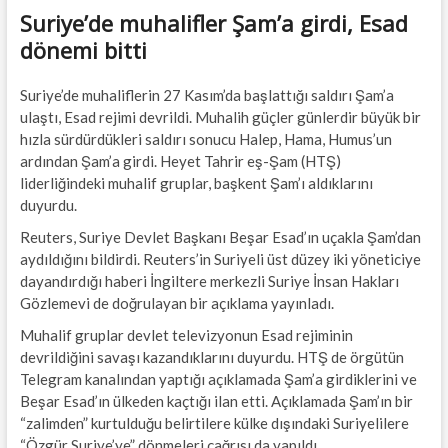
Suriye’de muhalifler Şam’a girdi, Esad
dönemi bitti
Suriye’de muhaliflerin 27 Kasım’da başlattığı saldırı Şam’a
ulaştı, Esad rejimi devrildi. Muhalih güçler günlerdir büyük bir
hızla sürdürdükleri saldırı sonucu Halep, Hama, Humus’un
ardından Şam’a girdi. Heyet Tahrir eş-Şam (HTŞ)
liderliğindeki muhalif gruplar, başkent Şam’ı aldıklarını
duyurdu.
Reuters, Suriye Devlet Başkanı Beşar Esad’ın uçakla Şam’dan
aydıldığını bildirdi. Reuters’in Suriyeli üst düzey iki yöneticiye
dayandırdığı haberi İngiltere merkezli Suriye İnsan Hakları
Gözlemevi de doğrulayan bir açıklama yayınladı.
Muhalif gruplar devlet televizyonun Esad rejiminin
devrildiğini savaşı kazandıklarını duyurdu. HTŞ de örgütün
Telegram kanalından yaptığı açıklamada Şam’a girdiklerini ve
Beşar Esad’ın ülkeden kaçtığı ilan etti. Açıklamada Şam’ın bir
“zalimden” kurtulduğu belirtilere külke dışındaki Suriyelilere
“Özgür Suriye’ye” dönmeleri çağrısı da yapıldı.