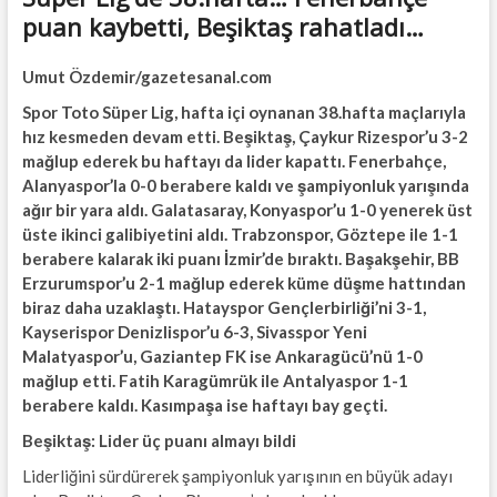
puan kaybetti, Beşiktaş rahatladı…
Umut Özdemir/gazetesanal.com
Spor Toto Süper Lig, hafta içi oynanan 38.hafta maçlarıyla
hız kesmeden devam etti. Beşiktaş, Çaykur Rizespor’u 3-2
mağlup ederek bu haftayı da lider kapattı. Fenerbahçe,
Alanyaspor’la 0-0 berabere kaldı ve şampiyonluk yarışında
ağır bir yara aldı. Galatasaray, Konyaspor’u 1-0 yenerek üst
üste ikinci galibiyetini aldı. Trabzonspor, Göztepe ile 1-1
berabere kalarak iki puanı İzmir’de bıraktı. Başakşehir, BB
Erzurumspor’u 2-1 mağlup ederek küme düşme hattından
biraz daha uzaklaştı. Hatayspor Gençlerbirliği’ni 3-1,
Kayserispor Denizlispor’u 6-3, Sivasspor Yeni
Malatyaspor’u, Gaziantep FK ise Ankaragücü’nü 1-0
mağlup etti. Fatih Karagümrük ile Antalyaspor 1-1
berabere kaldı. Kasımpaşa ise haftayı bay geçti.
Beşiktaş: Lider üç puanı almayı bildi
Liderliğini sürdürerek şampiyonluk yarışının en büyük adayı