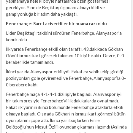
yapmamaya hele ki böyle haftalarda özen göstermesi
gerekiyor. Yine de Beşiktaş üç puanı almayı bildi ve
şampiyonluğa bir adım daha yaklaştı.
Fenerbahçe: Sarı-Lacivertliler bir puana razı oldu
Lider Beşiktaş’ı takibini sürdüren Fenerbahçe, Alanyaspor’a
konuk oldu.
İlk yarıda Fenerbahçe etkili olan taraftı. 43.dakikada Gökhan
Gönül kırmızı kart görerek takımını 10 kişi bıraktı. Devre, 0-0
beraberlikle tamamlandı.
İkinci yarıda Alanyaspor etkiliydi. Fakat ev sahibi ekip girdiği
pozisyonları gole çeviremedi ve Fenerbahçe, Alanyaspor’la 0-
0 berabere kaldı.
Fenerbahçe maça 4-1-4-1 dizilişiyle başladı. Alanyaspor iyi
bir takım presiyle Fenerbahçe’yi ilk dakikalarda oynatmadı.
Fakat ilk yarının ikinci bölümünde Fenerbahçe ataklarla etkili
olmaya başladı. O sırada Gökhan’ın kırmızı kart görmesi bütün
oyun planını çöpe attı. İkinci yarı başlarken Emre
Belözoğlu’nun Mesut Özil’i oyundan çıkarması lazımdı (Aslında