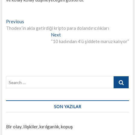
Yazı
Previous
Previous
post:
Thodex’in akla getirdiği kripto para dolandırıcılıkları
gezinmesi
Next
Next
post:
“10 kadından 4’ü şiddete maruz kalıyor”
Search
…
SON YAZILAR
Bir olay, ilişkiler, kırılganlık, kopuş