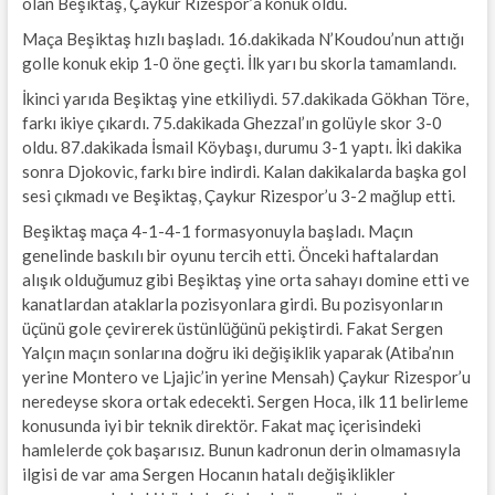
olan Beşiktaş, Çaykur Rizespor’a konuk oldu.
Maça Beşiktaş hızlı başladı. 16.dakikada N’Koudou’nun attığı
golle konuk ekip 1-0 öne geçti. İlk yarı bu skorla tamamlandı.
İkinci yarıda Beşiktaş yine etkiliydi. 57.dakikada Gökhan Töre,
farkı ikiye çıkardı. 75.dakikada Ghezzal’ın golüyle skor 3-0
oldu. 87.dakikada İsmail Köybaşı, durumu 3-1 yaptı. İki dakika
sonra Djokovic, farkı bire indirdi. Kalan dakikalarda başka gol
sesi çıkmadı ve Beşiktaş, Çaykur Rizespor’u 3-2 mağlup etti.
Beşiktaş maça 4-1-4-1 formasyonuyla başladı. Maçın
genelinde baskılı bir oyunu tercih etti. Önceki haftalardan
alışık olduğumuz gibi Beşiktaş yine orta sahayı domine etti ve
kanatlardan ataklarla pozisyonlara girdi. Bu pozisyonların
üçünü gole çevirerek üstünlüğünü pekiştirdi. Fakat Sergen
Yalçın maçın sonlarına doğru iki değişiklik yaparak (Atiba’nın
yerine Montero ve Ljajic’in yerine Mensah) Çaykur Rizespor’u
neredeyse skora ortak edecekti. Sergen Hoca, ilk 11 belirleme
konusunda iyi bir teknik direktör. Fakat maç içerisindeki
hamlelerde çok başarısız. Bunun kadronun derin olmamasıyla
ilgisi de var ama Sergen Hocanın hatalı değişiklikler