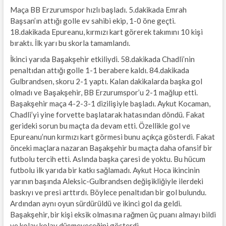
Maça BB Erzurumspor hızlı başladı. 5.dakikada Emrah
Başsan’ın attığı golle ev sahibi ekip, 1-0 öne geçti.
18.dakikada Epureanu, kırmızı kart görerek takımını 10 kişi
bıraktı. İlk yarı bu skorla tamamlandı.
İkinci yarıda Başakşehir etkiliydi. 58.dakikada Chadli’nin
penaltıdan attığı golle 1-1 berabere kaldı. 84.dakikada
Gulbrandsen, skoru 2-1 yaptı. Kalan dakikalarda başka gol
olmadı ve Başakşehir, BB Erzurumspor’u 2-1 mağlup etti.
Başakşehir maça 4-2-3-1 dizilişiyle başladı. Aykut Kocaman,
Chadli’yi yine forvette başlatarak hatasından döndü. Fakat
gerideki sorun bu maçta da devam etti. Özellikle gol ve
Epureanu’nun kırmızı kart görmesi bunu açıkça gösterdi. Fakat
önceki maçlara nazaran Başakşehir bu maçta daha ofansif bir
futbolu tercih etti. Aslında başka çaresi de yoktu. Bu hücum
futbolu ilk yarıda bir katkı sağlamadı. Aykut Hoca ikincinin
yarının başında Aleksic-Gulbrandsen değişikliğiyle ilerdeki
baskıyı ve presi arttırdı. Böylece penaltıdan bir gol bulundu.
Ardından aynı oyun sürdürüldü ve ikinci gol da geldi.
Başakşehir, bir kişi eksik olmasına rağmen üç puanı almayı bildi
ve kolay kolay düşmeyeceğini gösterdi.