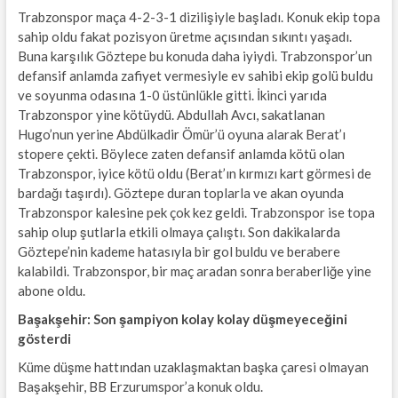
Trabzonspor maça 4-2-3-1 dizilişiyle başladı. Konuk ekip topa
sahip oldu fakat pozisyon üretme açısından sıkıntı yaşadı.
Buna karşılık Göztepe bu konuda daha iyiydi. Trabzonspor’un
defansif anlamda zafiyet vermesiyle ev sahibi ekip golü buldu
ve soyunma odasına 1-0 üstünlükle gitti. İkinci yarıda
Trabzonspor yine kötüydü. Abdullah Avcı, sakatlanan
Hugo’nun yerine Abdülkadir Ömür’ü oyuna alarak Berat’ı
stopere çekti. Böylece zaten defansif anlamda kötü olan
Trabzonspor, iyice kötü oldu (Berat’ın kırmızı kart görmesi de
bardağı taşırdı). Göztepe duran toplarla ve akan oyunda
Trabzonspor kalesine pek çok kez geldi. Trabzonspor ise topa
sahip olup şutlarla etkili olmaya çalıştı. Son dakikalarda
Göztepe’nin kademe hatasıyla bir gol buldu ve berabere
kalabildi. Trabzonspor, bir maç aradan sonra beraberliğe yine
abone oldu.
Başakşehir: Son şampiyon kolay kolay düşmeyeceğini
gösterdi
Küme düşme hattından uzaklaşmaktan başka çaresi olmayan
Başakşehir, BB Erzurumspor’a konuk oldu.