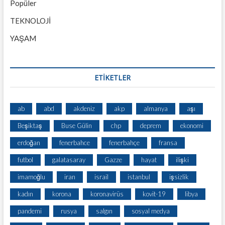
Popüler
TEKNOLOJİ
YAŞAM
ETİKETLER
ab
abd
akdeniz
akp
almanya
aşı
Beşiktaş
Buse Gülin
chp
deprem
ekonomi
erdoğan
fenerbahce
fenerbahçe
fransa
futbol
galatasaray
Gazze
hayat
ilişki
imamoğlu
iran
israil
istanbul
işsizlik
kadın
korona
koronavirüs
kovit-19
libya
pandemi
rusya
salgın
sosyal medya