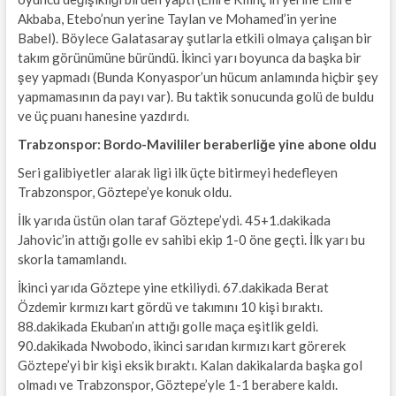
Akbaba, Etebo’nun yerine Taylan ve Mohamed’in yerine
Babel). Böylece Galatasaray şutlarla etkili olmaya çalışan bir
takım görünümüne büründü. İkinci yarı boyunca da başka bir
şey yapmadı (Bunda Konyaspor’un hücum anlamında hiçbir şey
yapmamasının da payı var). Bu taktik sonucunda golü de buldu
ve üç puanı hanesine yazdırdı.
Trabzonspor: Bordo-Mavililer beraberliğe yine abone oldu
Seri galibiyetler alarak ligi ilk üçte bitirmeyi hedefleyen
Trabzonspor, Göztepe’ye konuk oldu.
İlk yarıda üstün olan taraf Göztepe’ydi. 45+1.dakikada
Jahovic’in attığı golle ev sahibi ekip 1-0 öne geçti. İlk yarı bu
skorla tamamlandı.
İkinci yarıda Göztepe yine etkiliydi. 67.dakikada Berat
Özdemir kırmızı kart gördü ve takımını 10 kişi bıraktı.
88.dakikada Ekuban’ın attığı golle maça eşitlik geldi.
90.dakikada Nwobodo, ikinci sarıdan kırmızı kart görerek
Göztepe’yi bir kişi eksik bıraktı. Kalan dakikalarda başka gol
olmadı ve Trabzonspor, Göztepe’yle 1-1 berabere kaldı.