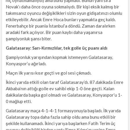
hiç oynatmamalıydı) ama bunu yapmadı. Bunun yanı sıra
Novak’ı daha önce oyuna sokmalıydı. Bir kişi eksik kalmış bir
takımsanız oyuncu değişiklikleri sizin oyun gidişatınızı olumlu
etkileyebilir. Ancak Emre Hoca bunları yapmakta geç kaldı.
Fenerbahçe bir puanla İstanbul’a döndü. Zaman daralırken
aradaki fark açılıyor. Bir puan kaybı daha yaşanırsa
şampiyonluk şansı biter.
Galatasaray: Sarı-Kırmızlılar, tek golle üç puanı aldı
Şampiyonluk yarışından kopmak istemeyen Galatasaray,
Konyaspor’u ağırladı.
Maçın ilk yarısı kısır geçti ve gol sesi çıkmadı.
İkinci yarıda etkili olan taraf Galatasaray’dı. 87.dakikada Emre
Akbaba’nın attığı golle ev sahibi ekip 1-0 öne geçti. Kalan
dakikalarda başka gol olmadı ve Galatasaray, Konyaspor’u 1-
0 mağlup etti.
Galatasaray maça 4-1-4-1 formasyonuyla başladı. İlk yarıda
Galatasaray topa daha fazla sahip oldu ama bunu etkili bir
şekilde kullanamadı. İkinci yarıya başlarken Fatih Terim üç
oyuncu değişikliği birden yaptı (Emre Kılınç’ın yerine Emre