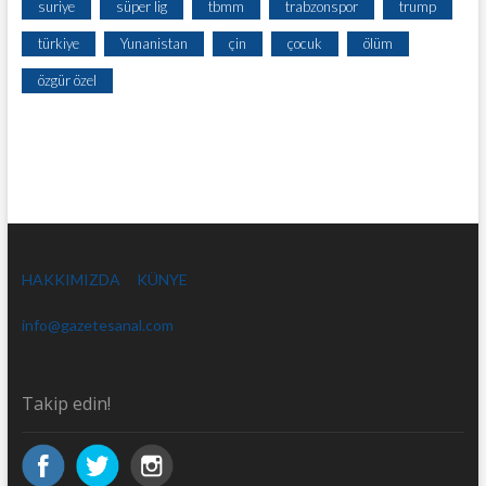
suriye
süper lig
tbmm
trabzonspor
trump
türkiye
Yunanistan
çin
çocuk
ölüm
özgür özel
HAKKIMIZDA
KÜNYE
info@gazetesanal.com
Takip edin!