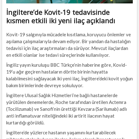
İngiltere’de Kovit-19 tedavisinde
kısmen etkili iki yeni ilaç açıklandı
Kovit-19 salgınıyla mücadele kısıtlama, koruyucu önlemler ve
aşılama çalışmalarıyla devam ediyor. Bir yandan da hastalığın
tedavisi için ilaç araştırmaları da sürüyor. Mevcut ilaçlardan
en etkili olanlar ise tedavi süreçlerinde kullanılıyor.
İngiliz yayın kuruluşu BBC Türkçe’nin haberine göre, Kovid-
19’u ağır geçiren hastaların dörtte birinin hayatta
kalabilmesini sağlayacak iki yeni ilaç, İngiltere’deki kovit yoğun
bakım birimlerinde devreye sokuluyor.
İngiltere Ulusal Sağlık Hizmetleri’ne bağlı hastanelerde
yürütülen denemelerde, Roche tarafından üretilen Actemra
(Tocilizumab) ve Sanofi’nin ürettiği Kevzara (Sarilumab) adlı
anti inflamatuvar niteliğindeki iki artirit ilacının hayat
kurtardığı görüldü.
İngiltere’de yüzlerce hastanın yaşamını kurtarabilecek