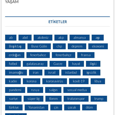
YAŞAM
ETİKETLER
ab
abd
akdeniz
akp
almanya
aşı
Beşiktaş
Buse Gülin
chp
deprem
ekonomi
erdoğan
fenerbahce
fenerbahçe
fransa
futbol
galatasaray
Gazze
hayat
ilişki
imamoğlu
iran
israil
istanbul
işsizlik
kadın
korona
koronavirüs
kovit-19
libya
pandemi
rusya
salgın
sosyal medya
suriye
süper lig
tbmm
trabzonspor
trump
türkiye
Yunanistan
çin
çocuk
ölüm