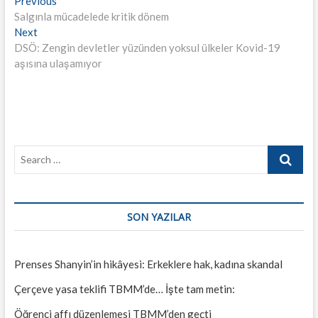
Yazı
Previous
post:
Salgınla mücadelede kritik dönem
gezinmesi
Next
Next
post:
DSÖ: Zengin devletler yüzünden yoksul ülkeler Kovid-19
aşısına ulaşamıyor
Search
…
SON YAZILAR
Prenses Shanyin’in hikâyesi: Erkeklere hak, kadına skandal
Çerçeve yasa teklifi TBMM’de… İşte tam metin:
Öğrenci affı düzenlemesi TBMM’den geçti