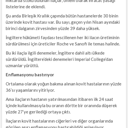
miktarda stoku bulunan ilaçlar, önlem olarak ihracat yasağı
listelerine de eklendi.
Şu anda Birleşik Krallık çapında bütün hastanelerde 30 binin
üzerinde kovit hastası var. Bu sayı, geçen yılın Nisan ayındaki
birinci dalganın zirvesinden yüzde 39 daha yüksek.
İngiltere hükümeti faydası tescillenen her iki ilacın üretiminin
sürdürülmesi için üreticiler Roche ve Sanofi ile temas halinde.
Bu iki ilaçla ilgili denemeler, İngiltere dahil altı ülkede
sürdürüldü. İngiltere’deki denemeleri Imperial College’dan
uzmanlar yürüttü.
Enflamasyonu bastırıyor
Ortalama olarak yoğun bakıma alınan kovit hastalarının yüzde
36’sı yaşamlarını yitiriyor.
Ama ilaçların hastanın yatırılmasından itibaren ilk 24 saat
içinde kullanılmasıyla bu oranın dörtte bir oranında düşerek
yüzde 27’ye gerilediği ortaya çıktı.
İlaçların kovit hastalarının ciğerleri ve diğer organlarında
görülen aşırı enflamasyonu bastırabildiği anlaşılıyor.