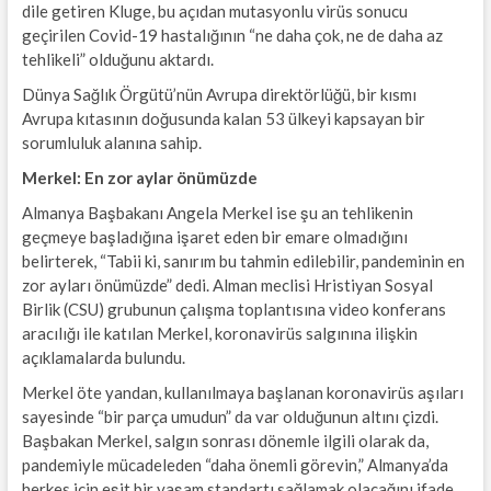
dile getiren Kluge, bu açıdan mutasyonlu virüs sonucu
geçirilen Covid-19 hastalığının “ne daha çok, ne de daha az
tehlikeli” olduğunu aktardı.
Dünya Sağlık Örgütü’nün Avrupa direktörlüğü, bir kısmı
Avrupa kıtasının doğusunda kalan 53 ülkeyi kapsayan bir
sorumluluk alanına sahip.
Merkel: En zor aylar önümüzde
Almanya Başbakanı Angela Merkel ise şu an tehlikenin
geçmeye başladığına işaret eden bir emare olmadığını
belirterek, “Tabii ki, sanırım bu tahmin edilebilir, pandeminin en
zor ayları önümüzde” dedi. Alman meclisi Hristiyan Sosyal
Birlik (CSU) grubunun çalışma toplantısına video konferans
aracılığı ile katılan Merkel, koronavirüs salgınına ilişkin
açıklamalarda bulundu.
Merkel öte yandan, kullanılmaya başlanan koronavirüs aşıları
sayesinde “bir parça umudun” da var olduğunun altını çizdi.
Başbakan Merkel, salgın sonrası dönemle ilgili olarak da,
pandemiyle mücadeleden “daha önemli görevin,” Almanya’da
herkes için eşit bir yaşam standartı sağlamak olacağını ifade