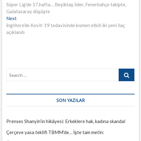
post:
Süper Lig’de 17.hafta… Beşiktaş lider, Fenerbahçe takipte,
gezinmesi
Galatasaray düşüşte
Next
Next
post:
İngiltere’de Kovit-19 tedavisinde kısmen etkili iki yeni ilaç
açıklandı
Search
…
SON YAZILAR
Prenses Shanyin’in hikâyesi: Erkeklere hak, kadına skandal
Çerçeve yasa teklifi TBMM’de… İşte tam metin: