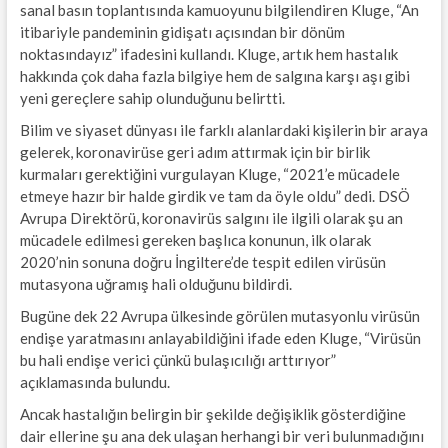
sanal basın toplantısında kamuoyunu bilgilendiren Kluge, “An
itibariyle pandeminin gidişatı açısından bir dönüm
noktasındayız” ifadesini kullandı. Kluge, artık hem hastalık
hakkında çok daha fazla bilgiye hem de salgına karşı aşı gibi
yeni gereçlere sahip olunduğunu belirtti.
Bilim ve siyaset dünyası ile farklı alanlardaki kişilerin bir araya
gelerek, koronavirüse geri adım attırmak için bir birlik
kurmaları gerektiğini vurgulayan Kluge, “2021’e mücadele
etmeye hazır bir halde girdik ve tam da öyle oldu” dedi. DSÖ
Avrupa Direktörü, koronavirüs salgını ile ilgili olarak şu an
mücadele edilmesi gereken başlıca konunun, ilk olarak
2020’nin sonuna doğru İngiltere’de tespit edilen virüsün
mutasyona uğramış hali olduğunu bildirdi.
Bugüne dek 22 Avrupa ülkesinde görülen mutasyonlu virüsün
endişe yaratmasını anlayabildiğini ifade eden Kluge, “Virüsün
bu hali endişe verici çünkü bulaşıcılığı arttırıyor”
açıklamasında bulundu.
Ancak hastalığın belirgin bir şekilde değişiklik gösterdiğine
dair ellerine şu ana dek ulaşan herhangi bir veri bulunmadığını