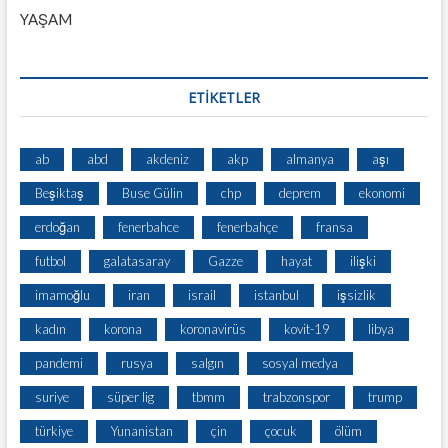
YAŞAM
ETİKETLER
ab
abd
akdeniz
akp
almanya
aşı
Beşiktaş
Buse Gülin
chp
deprem
ekonomi
erdoğan
fenerbahce
fenerbahçe
fransa
futbol
galatasaray
Gazze
hayat
ilişki
imamoğlu
iran
israil
istanbul
işsizlik
kadın
korona
koronavirüs
kovit-19
libya
pandemi
rusya
salgın
sosyal medya
suriye
süper lig
tbmm
trabzonspor
trump
türkiye
Yunanistan
çin
çocuk
ölüm