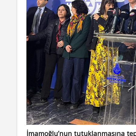
İmamoğlu’nun tutuklanmasına tep