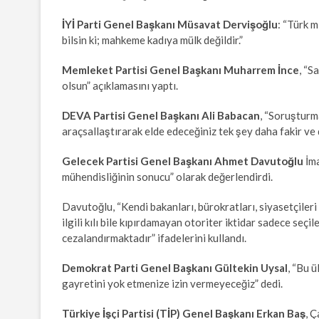
İYİ Parti Genel Başkanı Müsavat Dervişoğlu
: “Türk m
bilsin ki; mahkeme kadıya mülk değildir.”
Memleket Partisi Genel Başkanı Muharrem İnce
, “S
olsun” açıklamasını yaptı.
DEVA Partisi Genel Başkanı Ali Babacan
, “Soruşturm
araçsallaştırarak elde edeceğiniz tek şey daha fakir ve 
Gelecek Partisi Genel Başkanı Ahmet Davutoğlu
İma
mühendisliğinin sonucu” olarak değerlendirdi.
Davutoğlu, “Kendi bakanları, bürokratları, siyasetçileri v
ilgili kılı bile kıpırdamayan otoriter iktidar sadece seç
cezalandırmaktadır” ifadelerini kullandı.
Demokrat Parti Genel Başkanı Gültekin Uysal
, “Bu ü
gayretini yok etmenize izin vermeyeceğiz” dedi.
Türkiye İşçi Partisi (TİP) Genel Başkanı Erkan Baş
, 