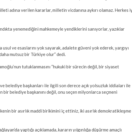
illeti adına verilen kararlar, milletin vicdanına aykırı olamaz. Herkes i
andıkta yenemediğini mahkemeyle yendiklerini sanıyorlar, yazıklar
a usul ve esaslarını yok sayarak, adalete güveni yok ederek, yargıyı
daha mutsuz bir Türkiye olur” dedi.
moğlu’nun tutuklanmasını “hukuki bir sürecin değil, bir siyaset
e belediye başkanları ile ilgili son derece açık yolsuzluk iddiaları ile
ilen bir belediye başkanını değil, onu seçen milyonlarca seçmeni
lkenin bir asırlık maddi birikimini iç ettiniz, iki asırlık demokratikleşme
Çağlayan’da yaptığı açıklamada, kararın yılgınlığa düşürme amaçlı