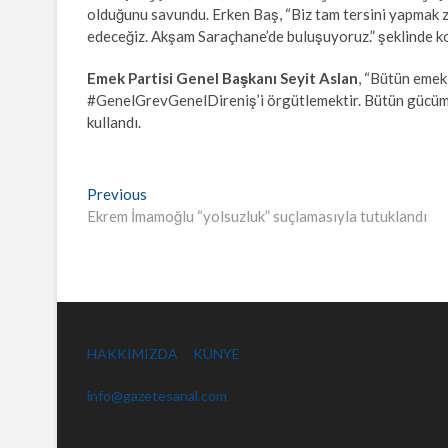
olduğunu savundu. Erken Baş, “Biz tam tersini yapmak 
edeceğiz. Akşam Saraçhane’de buluşuyoruz.” şeklinde k
Emek Partisi Genel Başkanı Seyit Aslan
, “Bütün emek
#GenelGrevGenelDireniş’i örgütlemektir. Bütün gücümü
kullandı.
Yazı
Previous
Previous
post:
Ekrem İmamoğlu “yolsuzluk” suçlamasıyla tutuklandı
gezinmesi
HAKKIMIZDA
KÜNYE
info@gazetesanal.com