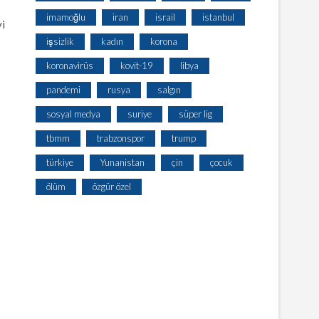
imamoğlu
iran
israil
istanbul
yi
işsizlik
kadın
korona
koronavirüs
kovit-19
libya
pandemi
rusya
salgın
sosyal medya
suriye
süper lig
tbmm
trabzonspor
trump
türkiye
Yunanistan
çin
çocuk
ölüm
özgür özel