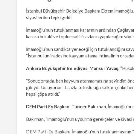
İstanbul Büyükşehir Belediye Başkanı Ekrem İmamoğlu, 
siyasilerden tepki geldi.
İmamoğlu’nun tutuklanması kararının ardından Çağlaya
karara hukuki ve toplumsal itirazların yapılacağını söyle
İmamoğlu’nun sandıkta yeneceği için tutuklandığını sav
“İstanbul’un iradesine kayyum atama ihtimalinin ortada
Ankara Büyükşehir Belediyesi Mansur Yavaş,
“Hukuk 
“Sonuç ortada, ben kayyum atanmamasına sevindim öncel
gibiydi. Umuyorum itirazla tutukluluğu kalkar, çünkü h
hepsi çöpe atıldı.”
DEM Parti Eş Başkanı Tuncer Bakırhan
, İmamoğlu’nu
Bakırhan, “İmamoğlu’nun uydurma gerekçeler ve siyasi s
DEM Parti Eş Başkanı, İmamoğlu’nun tutuklanmasının “Tü