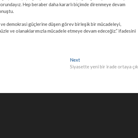
zorundayız. Hep beraber daha kararlı biçimde direnmeye devam
onuştu.
 ve demokrasi güçlerine düşen görev birleşik bir mücadeleyi,
zle ve olanaklarımızla mücadele etmeye devam edeceğiz.” ifadesini
Next
Next
post:
Siyasette yeni bir irade ortaya çık