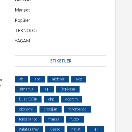
Manşet
Popüler
TEKNOLOJİ
YAŞAM
ETİKETLER
ab
abd
akdeniz
akp
ar
n
almanya
aşı
Beşiktaş
Buse Gülin
chp
deprem
ekonomi
erdoğan
fenerbahce
fenerbahçe
fransa
futbol
galatasaray
Gazze
hayat
ilişki