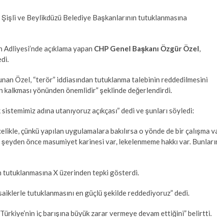
Şişli ve Beylikdüzü Belediye Başkanlarının tutuklanmasına
n Adliyesi’nde açıklama yapan
CHP Genel Başkanı Özgür Özel
,
di.
unan Özel, “terör” iddiasından tutuklanma talebinin reddedilmesini
n kalkması yönünden önemlidir” şeklinde değerlendirdi.
sistemimiz adına utanıyoruz açıkçası” dedi ve şunları söyledi:
ikle, çünkü yapılan uygulamalara bakılırsa o yönde de bir çalışma v
er şeyden önce masumiyet karinesi var, lekelenmeme hakkı var. Bunları
n tutuklanmasına X üzerinden tepki gösterdi.
aiklerle tutuklanmasını en güçlü şekilde reddediyoruz” dedi.
rkiye’nin iç barışına büyük zarar vermeye devam ettiğini” belirtti.