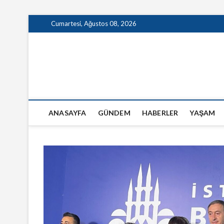
Skip
Cumartesi, Ağustos 08, 2026
to
content
GazeteSanal
ANASAYFA
GÜNDEM
HABERLER
YAŞAM