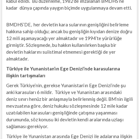
kabul edildi. Bu düzenleme, 1982’de imzalanan BMDHS’ne
kadar dünya çapında yaygın biçimde uygulanmaya devam etti.
BMDHS’DE, her devletin kara sularının genişliğini belirleme
hakkına sahip olduğu; ancak bu genişliğin kıyıdan denize doğru
12 mili aşamayacağı yer almaktadır ve 1994’te yürürlüğe
girmiştir. Sözleşmede, bu hakkın kullanılırken başka bir
devletin haklarını suiistimal etmemesi gerektiği de yer
almaktadır.
Türkiye ile Yunanistan’ın Ege Denizi’nde karasularına
ilişkin tartışmaları
Gerek Türkiye’nin, gerekse Yunanistan’ın Ege Denizi’nde şu
anki karasuları 6 mildir. Türkiye ve Yunanistan arasındaki
deniz sınırı henüz bir anlaşmayla belirlenmiş değil. BM’nin ilgili
mevzuatına göre, deniz hukuku sözleşmesinde 12 mile kadar
uzatılabilen karasuları genişliğinde çatışma yaşanması
durumunda, söz konusu iki devletin kendi aralarında uzlaşı
sağlaması gerekiyor.
Türkiye ile Yunanistan arasında Ege Denizi ile adalarına ilişkin