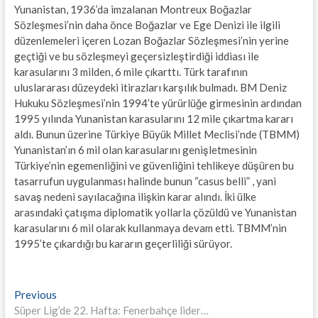
Yunanistan, 1936’da imzalanan Montreux Boğazlar
Sözleşmesi’nin daha önce Boğazlar ve Ege Denizi ile ilgili
düzenlemeleri içeren Lozan Boğazlar Sözleşmesi’nin yerine
geçtiği ve bu sözleşmeyi geçersizleştirdiği iddiası ile
karasularını 3 milden, 6 mile çıkarttı. Türk tarafının
uluslararası düzeydeki itirazları karşılık bulmadı. BM Deniz
Hukuku Sözleşmesi’nin 1994’te yürürlüğe girmesinin ardından
1995 yılında Yunanistan karasularını 12 mile çıkartma kararı
aldı. Bunun üzerine Türkiye Büyük Millet Meclisi’nde (TBMM)
Yunanistan’ın 6 mil olan karasularını genişletmesinin
Türkiye’nin egemenliğini ve güvenliğini tehlikeye düşüren bu
tasarrufun uygulanması halinde bunun “casus belli” , yani
savaş nedeni sayılacağına ilişkin karar alındı. İki ülke
arasındaki çatışma diplomatik yollarla çözüldü ve Yunanistan
karasularını 6 mil olarak kullanmaya devam etti. TBMM’nin
1995’te çıkardığı bu kararın geçerliliği sürüyor.
Yazı
Previous
Previous
post:
Süper Lig’de 22. Hafta: Fenerbahçe lider…