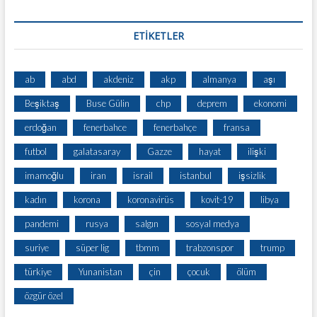
ETİKETLER
ab
abd
akdeniz
akp
almanya
aşı
Beşiktaş
Buse Gülin
chp
deprem
ekonomi
erdoğan
fenerbahce
fenerbahçe
fransa
futbol
galatasaray
Gazze
hayat
ilişki
imamoğlu
iran
israil
istanbul
işsizlik
kadın
korona
koronavirüs
kovit-19
libya
pandemi
rusya
salgın
sosyal medya
suriye
süper lig
tbmm
trabzonspor
trump
türkiye
Yunanistan
çin
çocuk
ölüm
özgür özel