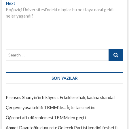
gezinmesi
Next
Next
post:
Boğaziçi Üniversitesi’ndeki olaylar bu noktaya nasıl geldi,
neler yaşandı?
Search
…
SON YAZILAR
Prenses Shanyin’in hikâyesi: Erkeklere hak, kadına skandal
Çerçeve yasa teklifi TBMM’de… İşte tam metin:
Öğrenci affı düzenlemesi TBMM’den geçti
Ahmet Davutoğlu duyurdu: Gelecek Partisi kendini feshetti