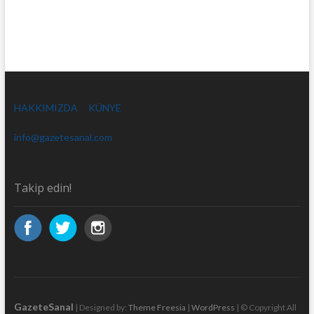
HAKKIMIZDA
KÜNYE
info@gazetesanal.com
Takip edin!
GazeteSanal
| Designed by:
Theme Freesia
|
WordPress
| © Copyright All