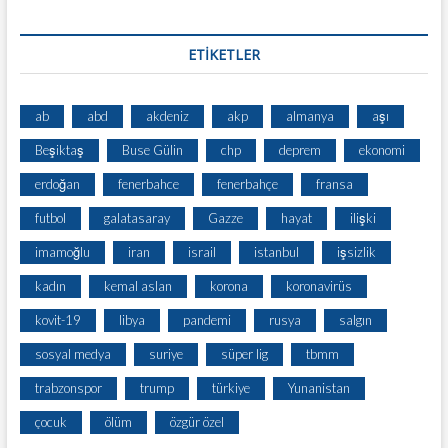
ETİKETLER
ab
abd
akdeniz
akp
almanya
aşı
Beşiktaş
Buse Gülin
chp
deprem
ekonomi
erdoğan
fenerbahce
fenerbahçe
fransa
futbol
galatasaray
Gazze
hayat
ilişki
imamoğlu
iran
israil
istanbul
işsizlik
kadın
kemal aslan
korona
koronavirüs
kovit-19
libya
pandemi
rusya
salgın
sosyal medya
suriye
süper lig
tbmm
trabzonspor
trump
türkiye
Yunanistan
çocuk
ölüm
özgür özel