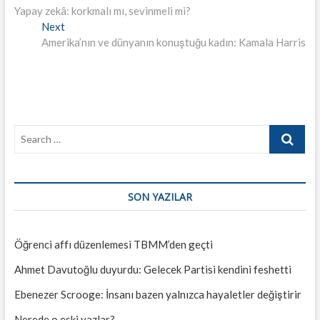
post:
Yapay zekâ: korkmalı mı, sevinmeli mi?
gezinmesi
Next
Next
post:
Amerika’nın ve dünyanın konuştuğu kadın: Kamala Harris
Search
…
SON YAZILAR
Öğrenci affı düzenlemesi TBMM’den geçti
Ahmet Davutoğlu duyurdu: Gelecek Partisi kendini feshetti
Ebenezer Scrooge: İnsanı bazen yalnızca hayaletler değiştirir
Nerede o eski yazlar?