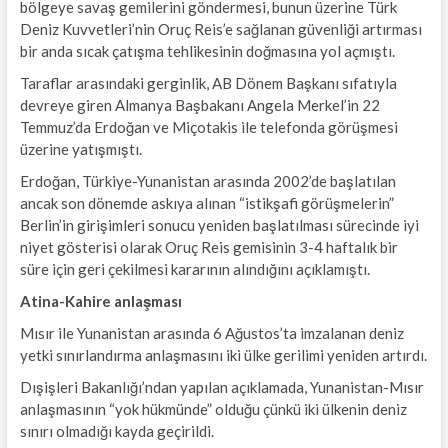
bölgeye savaş gemilerini göndermesi, bunun üzerine Türk
Deniz Kuvvetleri’nin Oruç Reis’e sağlanan güvenliği artırması
bir anda sıcak çatışma tehlikesinin doğmasına yol açmıştı.
Taraflar arasındaki gerginlik, AB Dönem Başkanı sıfatıyla
devreye giren Almanya Başbakanı Angela Merkel’in 22
Temmuz’da Erdoğan ve Miçotakis ile telefonda görüşmesi
üzerine yatışmıştı.
Erdoğan, Türkiye-Yunanistan arasında 2002’de başlatılan
ancak son dönemde askıya alınan “istikşafi görüşmelerin”
Berlin’in girişimleri sonucu yeniden başlatılması sürecinde iyi
niyet gösterisi olarak Oruç Reis gemisinin 3-4 haftalık bir
süre için geri çekilmesi kararının alındığını açıklamıştı.
Atina-Kahire anlaşması
Mısır ile Yunanistan arasında 6 Ağustos’ta imzalanan deniz
yetki sınırlandırma anlaşmasını iki ülke gerilimi yeniden artırdı.
Dışişleri Bakanlığı’ndan yapılan açıklamada, Yunanistan-Mısır
anlaşmasının “yok hükmünde” olduğu çünkü iki ülkenin deniz
sınırı olmadığı kayda geçirildi.