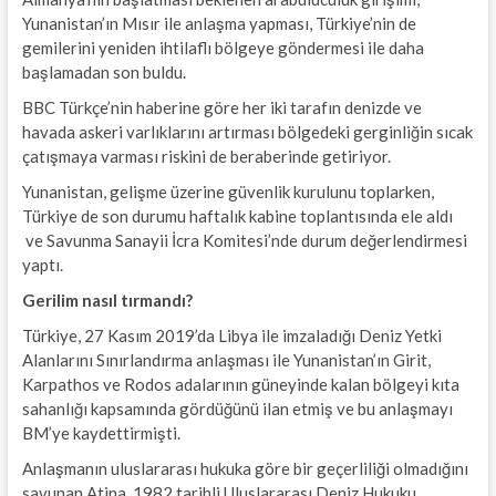
Yunanistan’ın Mısır ile anlaşma yapması, Türkiye’nin de
gemilerini yeniden ihtilaflı bölgeye göndermesi ile daha
başlamadan son buldu.
BBC Türkçe’nin haberine göre her iki tarafın denizde ve
havada askeri varlıklarını artırması bölgedeki gerginliğin sıcak
çatışmaya varması riskini de beraberinde getiriyor.
Yunanistan, gelişme üzerine güvenlik kurulunu toplarken,
Türkiye de son durumu haftalık kabine toplantısında ele aldı
ve Savunma Sanayii İcra Komitesi’nde durum değerlendirmesi
yaptı.
Gerilim nasıl tırmandı?
Türkiye, 27 Kasım 2019’da Libya ile imzaladığı Deniz Yetki
Alanlarını Sınırlandırma anlaşması ile Yunanistan’ın Girit,
Karpathos ve Rodos adalarının güneyinde kalan bölgeyi kıta
sahanlığı kapsamında gördüğünü ilan etmiş ve bu anlaşmayı
BM’ye kaydettirmişti.
Anlaşmanın uluslararası hukuka göre bir geçerliliği olmadığını
savunan Atina, 1982 tarihli Uluslararası Deniz Hukuku