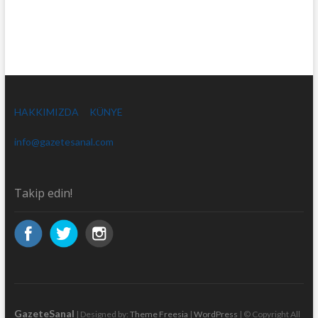
HAKKIMIZDA
KÜNYE
info@gazetesanal.com
Takip edin!
GazeteSanal
| Designed by:
Theme Freesia
|
WordPress
| © Copyright All