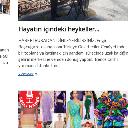
Hayatın içindeki heykeller…
HABERİ BURADAN DİNLEYEBİLİRSİNİZ. Engin
Başcı/gazetesanal.com Türkiye Gazeteciler Cemiyeti’nde
anan
bir toplantıya katılmak için pandemi sürecinde uzak kaldığı
ne 68
şehrin merkezine yeniden dönüş yaptım. Bence tarihi
ımıza
yarımada İstanbul’un…
Hayatın
View More
içindeki
heykeller…