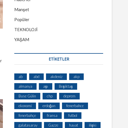
Manşet
Popüler
TEKNOLOJİ
YAŞAM
ETİKETLER
r
ab
abd
akdeniz
akp
almanya
aşı
Beşiktaş
Buse Gülin
chp
deprem
ekonomi
erdoğan
fenerbahce
fenerbahçe
fransa
futbol
galatasaray
Gazze
hayat
ilişki