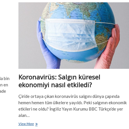
cezaları
geçersiz’
dedi
Koronavirüs: Salgın küresel
a bin
ekonomiyi nasıl etkiledi?
an en
fade
Çin’de ortaya çıkan koronavirüs salgını dünya çapında
hemen hemen tüm ülkelere yayıldı. Peki salgının ekonomik
etkileri ne oldu? İngiliz Yayın Kurumu BBC Türkçe’de yer
alan…
Koronavirüs:
View More
Salgın