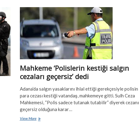
nedir:
Kadın
örgütleri
neden
sözleşmeden
yana,
karşı
çıkanlar
ne
diyor?
Mahkeme ‘Polislerin kestiği salgın
cezaları geçersiz’ dedi
Adana’da salgın yasaklarını ihlal ettiği gerekçesiyle polisin
para cezası kestiği vatandaş, mahkemeye gitti. Sulh Ceza
Mahkemesi, “Polis sadece tutanak tutabilir” diyerek cezanı
geçersiz olduğuna karar…
Mahkeme
View More
‘Polislerin
kestiği
salgın