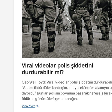
Viral videolar polis şiddetini
durdurabilir mi?
George Floyd: Viral videolar polis şiddetini durdurabili
“Adamı öldürdüler kardeşim. İnleyerek ‘nefes alamıyoru
diyordu.” Bunlar, polisin boynuna basarak nefessiz bıra
öldüren görüntüleri çeken tanığın…
Viral
View More
videolar