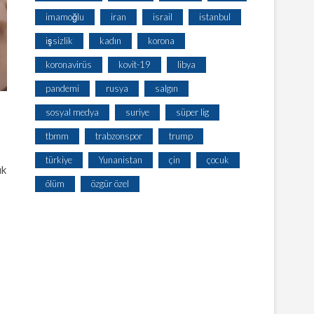
imamoğlu
iran
israil
istanbul
işsizlik
kadın
korona
koronavirüs
kovit-19
libya
pandemi
rusya
salgın
sosyal medya
suriye
süper lig
tbmm
trabzonspor
trump
türkiye
Yunanistan
çin
çocuk
uk
ölüm
özgür özel