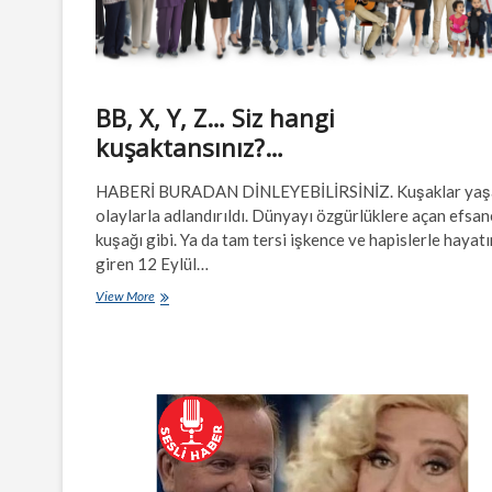
BB, X, Y, Z… Siz hangi
kuşaktansınız?…
HABERİ BURADAN DİNLEYEBİLİRSİNİZ. Kuşaklar yaş
olaylarla adlandırıldı. Dünyayı özgürlüklere açan efsa
kuşağı gibi. Ya da tam tersi işkence ve hapislerle hayat
giren 12 Eylül…
BB,
View More
X,
Y,
Z…
Siz
hangi
kuşaktansınız?…