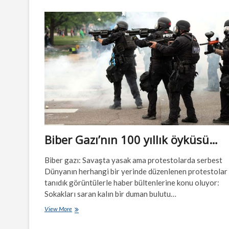
polis
şiddetini
durdurabilir
mi?
Biber Gazı’nın 100 yıllık öyküsü…
Biber gazı: Savaşta yasak ama protestolarda serbest
Dünyanın herhangi bir yerinde düzenlenen protestolar
tanıdık görüntülerle haber bültenlerine konu oluyor:
Sokakları saran kalın bir duman bulutu…
Biber
View More
Gazı’nın
100