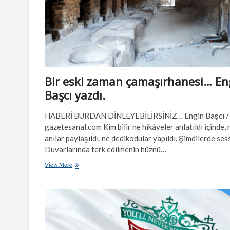
Bir eski zaman çamaşırhanesi… En
Başcı yazdı.
HABERİ BURDAN DİNLEYEBİLİRSİNİZ… Engin Başcı /
gazetesanal.com Kim bilir ne hikâyeler anlatıldı içinde, 
anılar paylaşıldı, ne dedikodular yapıldı. Şimdilerde sess
Duvarlarında terk edilmenin hüznü…
Bir
View More
eski
zaman
çamaşırhanesi…
Engin
Başcı
yazdı.