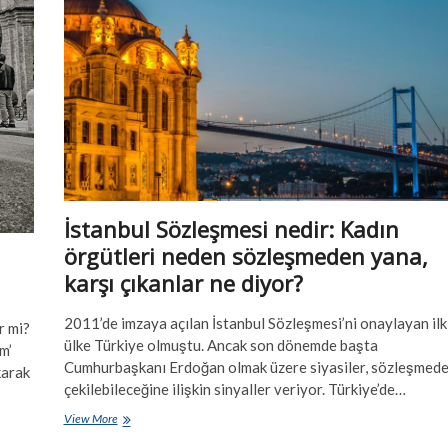
‘‘Erdoğan’ın
değişim
hırsının
kurbanları’’
İstanbul Sözleşmesi nedir: Kadın
örgütleri neden sözleşmeden yana,
karşı çıkanlar ne diyor?
2011’de imzaya açılan İstanbul Sözleşmesi’ni onaylayan ilk
r mi?
ülke Türkiye olmuştu. Ancak son dönemde başta
m’
Cumhurbaşkanı Erdoğan olmak üzere siyasiler, sözleşmed
karak
çekilebileceğine ilişkin sinyaller veriyor. Türkiye’de…
İstanbul
View More
Sözleşmesi