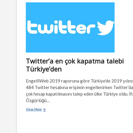
yıllık
öyküsü…
Twitter’a en çok kapatma talebi
Türkiye’den
EngelliWeb 2019 raporuna göre Türkiye’de 2019 yılınd
484 Twitter hesabına erişimin engellenirken Twitter’d
çok hesap kapatılmasını talep eden ülke Türkiye oldu. İ
Özgürlüğü…
Twitter’a
View More
en
çok
kapatma
talebi