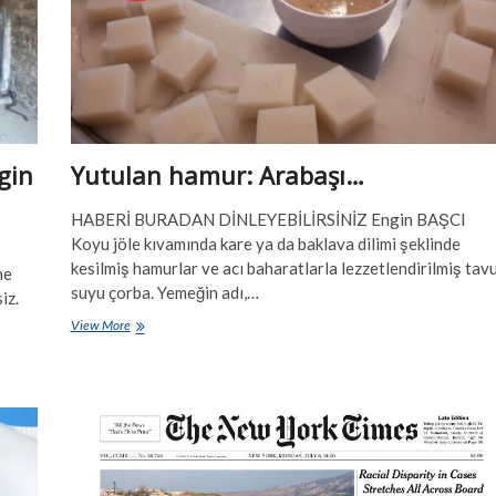
gin
Yutulan hamur: Arabaşı…
HABERİ BURADAN DİNLEYEBİLİRSİNİZ Engin BAŞCI
Koyu jöle kıvamında kare ya da baklava dilimi şeklinde
kesilmiş hamurlar ve acı baharatlarla lezzetlendirilmiş tav
ne
suyu çorba. Yemeğin adı,…
iz.
Yutulan
View More
hamur:
Arabaşı…