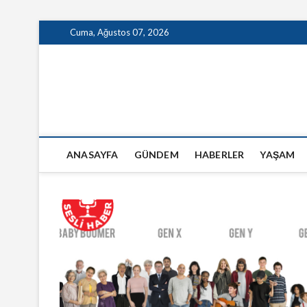
Skip
Cuma, Ağustos 07, 2026
to
content
GazeteSanal
ANASAYFA
GÜNDEM
HABERLER
YAŞAM