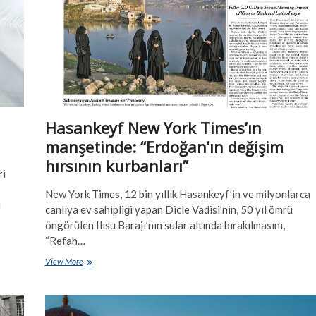
Hasankeyf New York Times’ın
manşetinde: ‘‘Erdoğan’ın değişim
hırsının kurbanları’’
ri
New York Times, 12 bin yıllık Hasankeyf’in ve milyonlarca
i
canlıya ev sahipliği yapan Dicle Vadisi’nin, 50 yıl ömrü
öngörülen Ilısu Barajı’nın sular altında bırakılmasını,
“Refah…
Hasankeyf
View More
New
York
Times’ın
manşetinde: