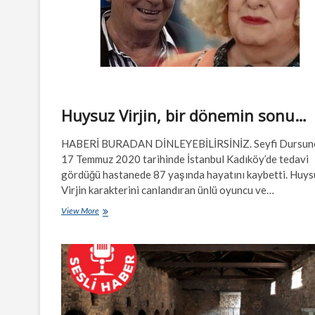
Huysuz Virjin, bir dönemin sonu…
HABERİ BURADAN DİNLEYEBİLİRSİNİZ. Seyfi Dursun
17 Temmuz 2020 tarihinde İstanbul Kadıköy’de tedavi
gördüğü hastanede 87 yaşında hayatını kaybetti. Huys
Virjin karakterini canlandıran ünlü oyuncu ve…
Huysuz
View More
Virjin,
bir
dönemin
sonu…