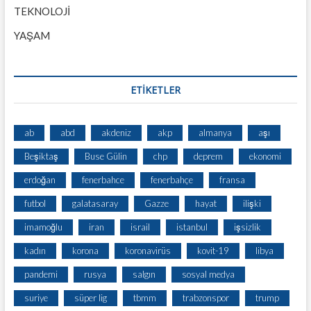
TEKNOLOJİ
YAŞAM
ETİKETLER
ab
abd
akdeniz
akp
almanya
aşı
Beşiktaş
Buse Gülin
chp
deprem
ekonomi
erdoğan
fenerbahce
fenerbahçe
fransa
futbol
galatasaray
Gazze
hayat
ilişki
imamoğlu
iran
israil
istanbul
işsizlik
kadın
korona
koronavirüs
kovit-19
libya
pandemi
rusya
salgın
sosyal medya
suriye
süper lig
tbmm
trabzonspor
trump