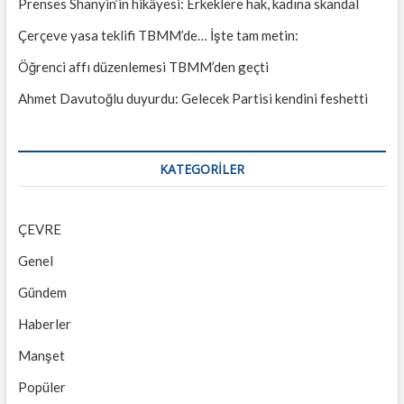
Prenses Shanyin’in hikâyesi: Erkeklere hak, kadına skandal
Çerçeve yasa teklifi TBMM’de… İşte tam metin:
Öğrenci affı düzenlemesi TBMM’den geçti
Ahmet Davutoğlu duyurdu: Gelecek Partisi kendini feshetti
KATEGORILER
ÇEVRE
Genel
Gündem
Haberler
Manşet
Popüler