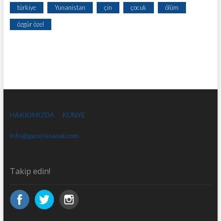
türkiye
Yunanistan
çin
çocuk
ölüm
özgür özel
HAKKIMIZDA
KÜNYE
info@gazetesanal.com
Takip edin!