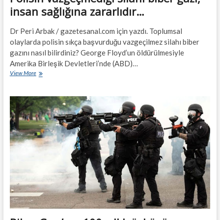
insan sağlığına zararlıdır…
Dr Peri Arbak / gazetesanal.com için yazdı. Toplumsal
olaylarda polisin sıkça başvurduğu vazgeçilmez silahı biber
gazını nasıl bilirdiniz? George Floyd’un öldürülmesiyle
Amerika Birleşik Devletleri’nde (ABD)…
Polisin
View More
vazgeçmediği
silahı
biber
gazı,
insan
sağlığına
zararlıdır…