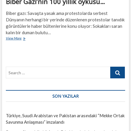
Biber Gazı’nın 100 yıllık öyküsü…
Biber gazı: Savaşta yasak ama protestolarda serbest
Dünyanın herhangi bir yerinde düzenlenen protestolar tanıdık
görüntülerle haber bültenlerine konu oluyor: Sokakları saran
kalın bir duman bulutu…
Biber
View More
Gazı’nın
100
yıllık
öyküsü…
Search
…
SON YAZILAR
Türkiye, Suudi Arabistan ve Pakistan arasındaki “Mekke Ortak
Savunma Anlaşması” imzalandı