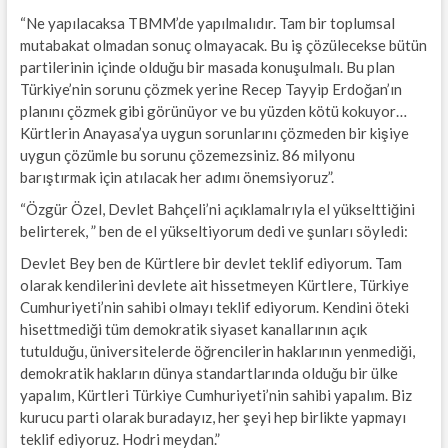
“Ne yapılacaksa TBMM’de yapılmalıdır. Tam bir toplumsal
mutabakat olmadan sonuç olmayacak. Bu iş çözülecekse bütün
partilerinin içinde olduğu bir masada konuşulmalı. Bu plan
Türkiye’nin sorunu çözmek yerine Recep Tayyip Erdoğan’ın
planını çözmek gibi görünüyor ve bu yüzden kötü kokuyor…
Kürtlerin Anayasa’ya uygun sorunlarını çözmeden bir kişiye
uygun çözümle bu sorunu çözemezsiniz. 86 milyonu
barıştırmak için atılacak her adımı önemsiyoruz”.
“Özgür Özel, Devlet Bahçeli’ni açıklamalrıyla el yükselttiğini
belirterek, ” ben de el yükseltiyorum dedi ve şunları söyledi:
Devlet Bey ben de Kürtlere bir devlet teklif ediyorum. Tam
olarak kendilerini devlete ait hissetmeyen Kürtlere, Türkiye
Cumhuriyeti’nin sahibi olmayı teklif ediyorum. Kendini öteki
hisettmediği tüm demokratik siyaset kanallarının açık
tutulduğu, üniversitelerde öğrencilerin haklarının yenmediği,
demokratik hakların dünya standartlarında olduğu bir ülke
yapalım, Kürtleri Türkiye Cumhuriyeti’nin sahibi yapalım. Biz
kurucu parti olarak buradayız, her şeyi hep birlikte yapmayı
teklif ediyoruz. Hodri meydan.”