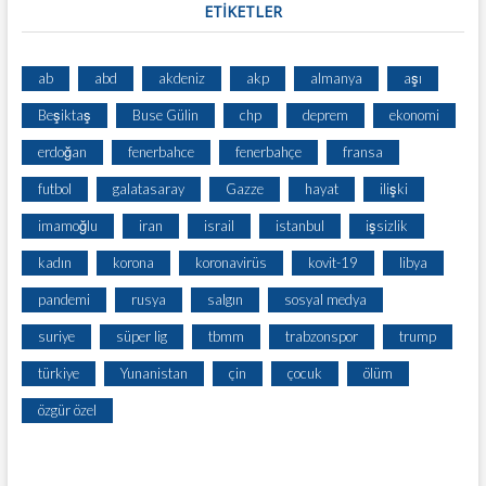
ETİKETLER
ab
abd
akdeniz
akp
almanya
aşı
Beşiktaş
Buse Gülin
chp
deprem
ekonomi
erdoğan
fenerbahce
fenerbahçe
fransa
futbol
galatasaray
Gazze
hayat
ilişki
imamoğlu
iran
israil
istanbul
işsizlik
kadın
korona
koronavirüs
kovit-19
libya
pandemi
rusya
salgın
sosyal medya
suriye
süper lig
tbmm
trabzonspor
trump
türkiye
Yunanistan
çin
çocuk
ölüm
özgür özel