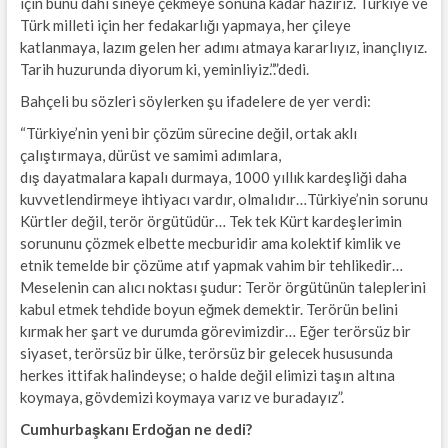
için bunu dahi sineye çekmeye sonuna kadar hazırız. Türkiye ve
Türk milleti için her fedakarlığı yapmaya, her çileye
katlanmaya, lazım gelen her adımı atmaya kararlıyız, inançlıyız.
Tarih huzurunda diyorum ki, yeminliyiz.”.”dedi.
Bahçeli bu sözleri söylerken şu ifadelere de yer verdi:
“Türkiye’nin yeni bir çözüm sürecine değil, ortak aklı
çalıştırmaya, dürüst ve samimi adımlara,
dış dayatmalara kapalı durmaya, 1000 yıllık kardeşliği daha
kuvvetlendirmeye ihtiyacı vardır, olmalıdır…Türkiye’nin sorunu
Kürtler değil, terör örgütüdür… Tek tek Kürt kardeşlerimin
sorununu çözmek elbette mecburidir ama kolektif kimlik ve
etnik temelde bir çözüme atıf yapmak vahim bir tehlikedir…
Meselenin can alıcı noktası şudur: Terör örgütünün taleplerini
kabul etmek tehdide boyun eğmek demektir. Terörün belini
kırmak her şart ve durumda görevimizdir… Eğer terörsüz bir
siyaset, terörsüz bir ülke, terörsüz bir gelecek hususunda
herkes ittifak halindeyse; o halde değil elimizi taşın altına
koymaya, gövdemizi koymaya varız ve buradayız”.
Cumhurbaşkanı Erdoğan ne dedi?