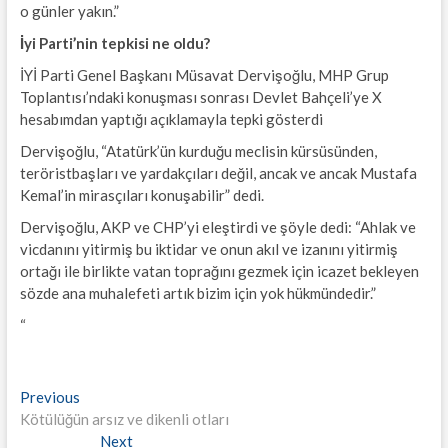
o günler yakın.”
İyi Parti’nin tepkisi
ne oldu?
İYİ Parti Genel Başkanı Müsavat Dervişoğlu, MHP Grup
Toplantısı’ndaki konuşması sonrası Devlet Bahçeli’ye X
hesabımdan yaptığı açıklamayla tepki gösterdi
Dervişoğlu, “Atatürk’ün kurduğu meclisin kürsüsünden,
teröristbaşları ve yardakçıları değil, ancak ve ancak Mustafa
Kemal’in mirasçıları konuşabilir” dedi.
Dervişoğlu, AKP ve CHP’yi eleştirdi ve şöyle dedi: “Ahlak ve
vicdanını yitirmiş bu iktidar ve onun akıl ve izanını yitirmiş
ortağı ile birlikte vatan toprağını gezmek için icazet bekleyen
sözde ana muhalefeti artık bizim için yok hükmündedir.”
“
Yazı
Previous
Previous
post:
Kötülüğün arsız ve dikenli otları
gezinmesi
Next
Next