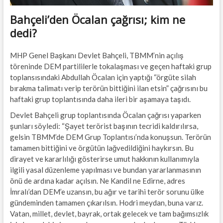
Bahçeli’den Öcalan çağrısı; kim ne
dedi?
MHP Genel Başkanı Devlet Bahçeli, TBMM’nin açılış
töreninde DEM partililerle tokalaşması ve geçen haftaki grup
toplansısındaki Abdullah Öcalan için yaptığı “örgüte silah
bırakma talimatı verip terörün bittiğini ilan etsin” çağrısını bu
haftaki grup toplantısında daha ileri bir aşamaya taşıdı.
Devlet Bahçeli grup toplantısında Öcalan çağrısı yaparken
şunları söyledi: “Şayet terörist başının tecridi kaldırılırsa,
gelsin TBMM’de DEM Grup Toplantısı’nda konuşsun. Terörün
tamamen bittiğini ve örgütün lağvedildiğini haykırsın. Bu
dirayet ve kararlılığı gösterirse umut hakkının kullanımıyla
ilgili yasal düzenleme yapılması ve bundan yararlanmasının
önü de ardına kadar açılsın. Ne Kandil ne Edirne, adres
İmralı’dan DEM’e uzansın, bu ağır ve tarihi terör sorunu ülke
gündeminden tamamen çıkarılsın. Hodri meydan, buna varız.
Vatan, millet, devlet, bayrak, ortak gelecek ve tam bağımsızlık