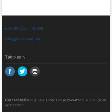
HAKKIMIZDA
KÜNYE
info@gazetesanal.com
Takip edin!
GazeteSanal
| Designed by:
Theme Freesia
|
WordPress
| © Copyright All
right reserved