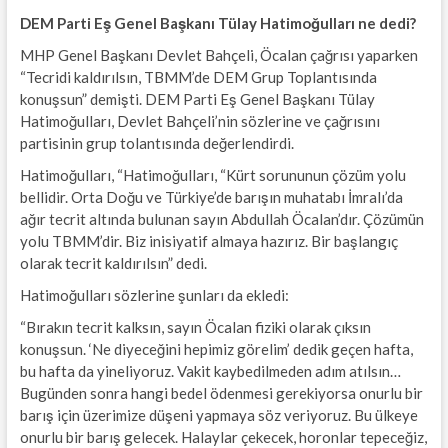
DEM Parti Eş Genel Başkanı Tülay Hatimoğulları ne dedi?
MHP Genel Başkanı Devlet Bahçeli, Öcalan çağrısı yaparken
“Tecridi kaldırılsın, TBMM’de DEM Grup Toplantısında
konuşsun” demişti. DEM Parti Eş Genel Başkanı Tülay
Hatimoğulları, Devlet Bahçeli’nin sözlerine ve çağrısını
partisinin grup tolantısında değerlendirdi.
Hatimoğulları, “Hatimoğulları, “Kürt sorununun çözüm yolu
bellidir. Orta Doğu ve Türkiye’de barışın muhatabı İmralı’da
ağır tecrit altında bulunan sayın Abdullah Öcalan’dır. Çözümün
yolu TBMM’dir. Biz inisiyatif almaya hazırız. Bir başlangıç
olarak tecrit kaldırılsın” dedi.
Hatimoğulları sözlerine şunları da ekledi:
“Bırakın tecrit kalksın, sayın Öcalan fiziki olarak çıksın
konuşsun. ‘Ne diyeceğini hepimiz görelim’ dedik geçen hafta,
bu hafta da yineliyoruz. Vakit kaybedilmeden adım atılsın…
Bugünden sonra hangi bedel ödenmesi gerekiyorsa onurlu bir
barış için üzerimize düşeni yapmaya söz veriyoruz. Bu ülkeye
onurlu bir barış gelecek. Halaylar çekecek, horonlar tepeceğiz,