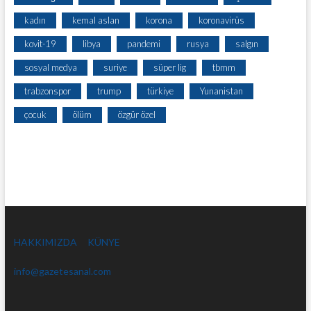
kadın
kemal aslan
korona
koronavirüs
kovit-19
libya
pandemi
rusya
salgın
sosyal medya
suriye
süper lig
tbmm
trabzonspor
trump
türkiye
Yunanistan
çocuk
ölüm
özgür özel
HAKKIMIZDA
KÜNYE
info@gazetesanal.com