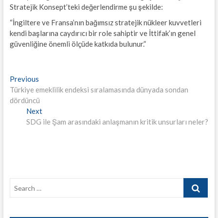
Stratejik Konsept’teki değerlendirme şu şekilde:
“İngiltere ve Fransa’nın bağımsız stratejik nükleer kuvvetleri
kendi başlarına caydırıcı bir role sahiptir ve İttifak’ın genel
güvenliğine önemli ölçüde katkıda bulunur.”
Yazı
Previous
Previous
post:
Türkiye emeklilik endeksi sıralamasında dünyada sondan
gezinmesi
dördüncü
Next
Next
post:
SDG ile Şam arasındaki anlaşmanın kritik unsurları neler?
Search
…