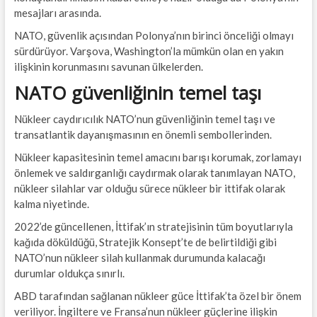
mesajları arasında.
NATO, güvenlik açısından Polonya’nın birinci önceliği olmayı
sürdürüyor. Varşova, Washington’la mümkün olan en yakın
ilişkinin korunmasını savunan ülkelerden.
NATO güvenliğinin temel taşı
Nükleer caydırıcılık NATO’nun güvenliğinin temel taşı ve
transatlantik dayanışmasının en önemli sembollerinden.
Nükleer kapasitesinin temel amacını barışı korumak, zorlamayı
önlemek ve saldırganlığı caydırmak olarak tanımlayan NATO,
nükleer silahlar var olduğu sürece nükleer bir ittifak olarak
kalma niyetinde.
2022’de güncellenen, İttifak’ın stratejisinin tüm boyutlarıyla
kağıda döküldüğü, Stratejik Konsept’te de belirtildiği gibi
NATO’nun nükleer silah kullanmak durumunda kalacağı
durumlar oldukça sınırlı.
ABD tarafından sağlanan nükleer güce İttifak’ta özel bir önem
veriliyor. İngiltere ve Fransa’nun nükleer güçlerine ilişkin