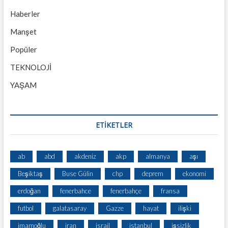
Haberler
Manşet
Popüler
TEKNOLOJİ
YAŞAM
ETİKETLER
ab
abd
akdeniz
akp
almanya
aşı
Beşiktaş
Buse Gülin
chp
deprem
ekonomi
erdoğan
fenerbahce
fenerbahçe
fransa
futbol
galatasaray
Gazze
hayat
ilişki
imamoğlu
iran
israil
istanbul
işsizlik