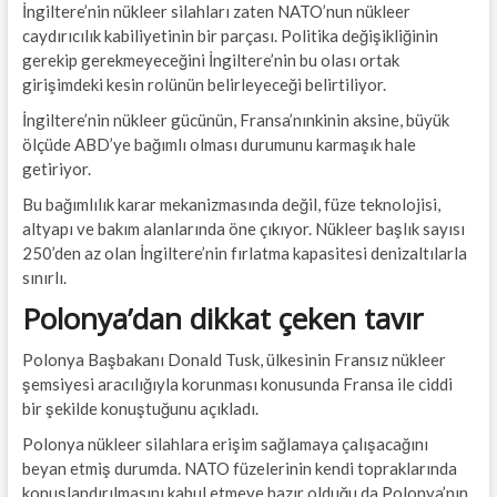
İngiltere’nin nükleer silahları zaten NATO’nun nükleer
caydırıcılık kabiliyetinin bir parçası. Politika değişikliğinin
gerekip gerekmeyeceğini İngiltere’nin bu olası ortak
girişimdeki kesin rolünün belirleyeceği belirtiliyor.
İngiltere’nin nükleer gücünün, Fransa’nınkinin aksine, büyük
ölçüde ABD’ye bağımlı olması durumunu karmaşık hale
getiriyor.
Bu bağımlılık karar mekanizmasında değil, füze teknolojisi,
altyapı ve bakım alanlarında öne çıkıyor. Nükleer başlık sayısı
250’den az olan İngiltere’nin fırlatma kapasitesi denizaltılarla
sınırlı.
Polonya’dan dikkat çeken tavır
Polonya Başbakanı Donald Tusk, ülkesinin Fransız nükleer
şemsiyesi aracılığıyla korunması konusunda Fransa ile ciddi
bir şekilde konuştuğunu açıkladı.
Polonya nükleer silahlara erişim sağlamaya çalışacağını
beyan etmiş durumda. NATO füzelerinin kendi topraklarında
konuşlandırılmasını kabul etmeye hazır olduğu da Polonya’nın