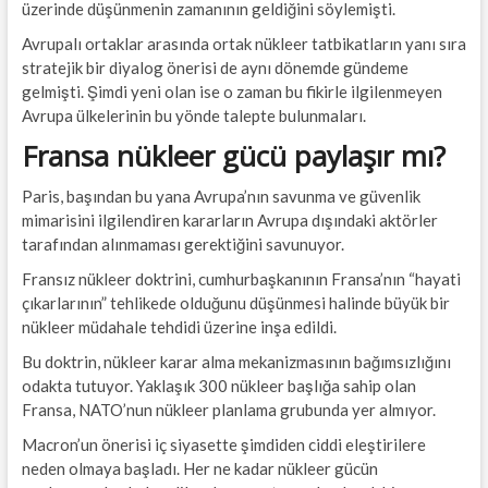
üzerinde düşünmenin zamanının geldiğini söylemişti.
Avrupalı ortaklar arasında ortak nükleer tatbikatların yanı sıra
stratejik bir diyalog önerisi de aynı dönemde gündeme
gelmişti. Şimdi yeni olan ise o zaman bu fikirle ilgilenmeyen
Avrupa ülkelerinin bu yönde talepte bulunmaları.
Fransa nükleer gücü paylaşır mı?
Paris, başından bu yana Avrupa’nın savunma ve güvenlik
mimarisini ilgilendiren kararların Avrupa dışındaki aktörler
tarafından alınmaması gerektiğini savunuyor.
Fransız nükleer doktrini, cumhurbaşkanının Fransa’nın “hayati
çıkarlarının” tehlikede olduğunu düşünmesi halinde büyük bir
nükleer müdahale tehdidi üzerine inşa edildi.
Bu doktrin, nükleer karar alma mekanizmasının bağımsızlığını
odakta tutuyor. Yaklaşık 300 nükleer başlığa sahip olan
Fransa, NATO’nun nükleer planlama grubunda yer almıyor.
Macron’un önerisi iç siyasette şimdiden ciddi eleştirilere
neden olmaya başladı. Her ne kadar nükleer gücün