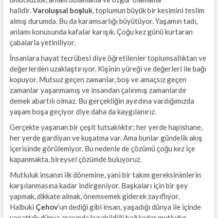
halidir.
Varoluşsal boşluk
, toplumun büyük bir kesimini teslim
almış durumda. Bu da karamsarlığı büyütüyor. Yaşamın tadı,
anlamı konusunda kafalar karışık. Çoğu kez günü kurtaran
çabalarla yetiniliyor.
İnsanlara hayat tecrübesi diye öğretilenler toplumsallıktan ve
değerlerden uzaklaştırıyor. Kişinin yüreği ve değerleri ile bağı
kopuyor. Mutsuz geçen zamanlar, boş ve amaçsız geçen
zamanlar yaşanmamış ve insandan çalınmış zamanlardır
demek abartılı olmaz. Bu gerçekliğin ayırdına vardığımızda
yaşam boşa geçiyor diye daha da kaygılanırız.
Gerçekte yaşanan bir çeşit tutsaklıktır; her yerde hapishane,
her yerde gardiyan ve kuşatma var. Ama bunlar gündelik akış
içerisinde görülemiyor. Bu nedenle de çözümü çoğu kez içe
kapanmakta, bireysel çözümde buluyoruz.
Mutluluk insanın ilk dönemine, yani bir takım gereksinimlerin
karşılanmasına kadar indirgeniyor. Başkaları için bir şey
yapmak, dikkate almak, önemsemek giderek zayıflıyor.
Halbuki
Çehov
’un dediği gibi insan, yaşadığı dünya ile içinde
yaşattığı dünya arasında kurabildiği bağ kadar mutludur.