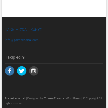
HAKKIMIZDA
KÜNYE
info@gazetesanal.com
Takip edin!
GazeteSanal
| Designed by:
Theme Freesia
|
WordPress
| © Copyright All
right reserved