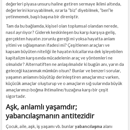
değerleri piyasa unsuru haline getiren sermaye iklimi altında,
değerlerini koruyabilmek, ısrarla “biz” diyebilmek, “ben”le
yetinmemek, başlı başına bir direniştir.
Tam da bu bağlamda, kişisel olan toplumsal olandan nerede,
nasıl ayrılıyor? Giderek keskinleşen bu karşı karşıya geliş,
gerçekten hayatın zorunlu gereği mi yoksa hayatta anlam
yitimi ve sığlaşmanın ifadesi mi? Çeşitlenen araçları ve
kapsam büyüten niteliği ile hayatın kılcallarına dek işleyebilen
kapitalizm karşısında mücadelenin araç ve yöntemleri ne
olmalıdır? Alternatiften ne anlaşılmalıdır ki bugün anı, yarın da
geleceği kazanmak mümkün olsun? Bunlar ve benzeri sorular,
yaşamın anlamını büyütüp derinleştiren amaçlarımız varken,
küçücük amaçlar oluşturup ve o amaçların sığ sularında büyük
amaçlarımızı boğma ihtimaline/tuzağına karşı bir çeşit
sigortadır.
Aşk, anlamlı yaşamdır;
yabancılaşmanın antitezidir
Çocuk, aile, aşk, iş yaşamı vb. bunlar
yabancılaşma
alanı