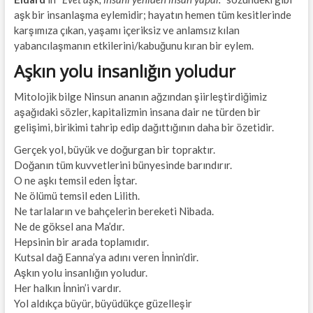
aşk bir insanlaşma eylemidir; hayatın hemen tüm kesitlerinde
karşımıza çıkan, yaşamı içeriksiz ve anlamsız kılan
yabancılaşmanın etkilerini/kabuğunu kıran bir eylem.
Aşkın yolu insanlığın yoludur
Mitolojik bilge Ninsun ananın ağzından şiirleştirdiğimiz
aşağıdaki sözler, kapitalizmin insana dair ne türden bir
gelişimi, birikimi tahrip edip dağıttığının daha bir özetidir.
Gerçek yol, büyük ve doğurgan bir topraktır.
Doğanın tüm kuvvetlerini bünyesinde barındırır.
O ne aşkı temsil eden İştar.
Ne ölümü temsil eden Lilith.
Ne tarlaların ve bahçelerin bereketi Nibada.
Ne de göksel ana Ma’dır.
Hepsinin bir arada toplamıdır.
Kutsal dağ Eanna’ya adını veren İnnin’dir.
Aşkın yolu insanlığın yoludur.
Her halkın İnnin’i vardır.
Yol aldıkça büyür, büyüdükçe güzelleşir