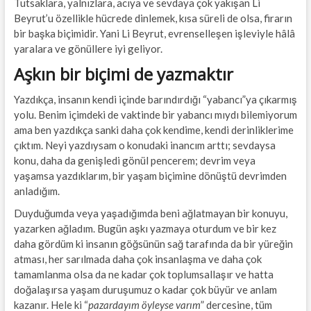
Tutsaklara, yalnızlara, acıya ve sevdaya çok yakışan Li
Beyrut’u özellikle hücrede dinlemek, kısa süreli de olsa, firarın
bir başka biçimidir. Yani Li Beyrut, evrenselleşen işleviyle hâlâ
yaralara ve gönüllere iyi geliyor.
Aşkın bir biçimi de yazmaktır
Yazdıkça, insanın kendi içinde barındırdığı “yabancı”ya çıkarmış
yolu. Benim içimdeki de vaktinde bir yabancı mıydı bilemiyorum
ama ben yazdıkça sanki daha çok kendime, kendi derinliklerime
çıktım. Neyi yazdıysam o konudaki inancım arttı; sevdaysa
konu, daha da genişledi gönül pencerem; devrim veya
yaşamsa yazdıklarım, bir yaşam biçimine dönüştü devrimden
anladığım.
Duyduğumda veya yaşadığımda beni ağlatmayan bir konuyu,
yazarken ağladım. Bugün aşkı yazmaya oturdum ve bir kez
daha gördüm ki insanın göğsünün sağ tarafında da bir yüreğin
atması, her sarılmada daha çok insanlaşma ve daha çok
tamamlanma olsa da ne kadar çok toplumsallaşır ve hatta
doğalaşırsa yaşam duruşumuz o kadar çok büyür ve anlam
kazanır. Hele ki “
pazardayım öyleyse varım
” dercesine, tüm