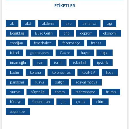
ETİKETLER
ab
abd
akdeniz
akp
almanya
aşı
Beşiktaş
Buse Gülin
chp
deprem
ekonomi
erdoğan
fenerbahce
fenerbahçe
fransa
futbol
galatasaray
Gazze
hayat
ilişki
imamoğlu
iran
israil
istanbul
işsizlik
kadın
korona
koronavirüs
kovit-19
libya
pandemi
rusya
salgın
sosyal medya
suriye
süper lig
tbmm
trabzonspor
trump
türkiye
Yunanistan
çin
çocuk
ölüm
özgür özel