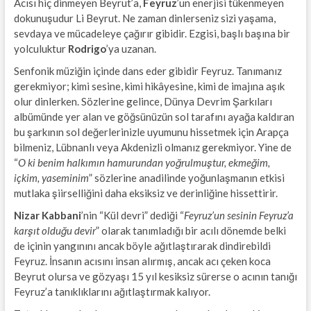
Acısı hiç dinmeyen Beyrut’a,
Feyruz
’un enerjisi tükenmeyen
dokunuşudur Li Beyrut. Ne zaman dinlerseniz sizi yaşama,
sevdaya ve mücadeleye çağırır gibidir. Ezgisi, başlı başına bir
yolculuktur
Rodrigo
’ya uzanan.
Senfonik müziğin içinde dans eder gibidir Feyruz. Tanımanız
gerekmiyor; kimi sesine, kimi hikâyesine, kimi de imajına aşık
olur dinlerken. Sözlerine gelince, Dünya Devrim Şarkıları
albümünde yer alan ve göğsünüzün sol tarafını ayağa kaldıran
bu şarkının sol değerlerinizle uyumunu hissetmek için Arapça
bilmeniz, Lübnanlı veya Akdenizli olmanız gerekmiyor. Yine de
“
O ki benim halkımın hamurundan yoğrulmuştur, ekmeğim,
içkim, yaseminim
” sözlerine anadilinde yoğunlaşmanın etkisi
mutlaka şiirselliğini daha eksiksiz ve derinliğine hissettirir.
Nizar Kabbani
’nin “Kül devri” dediği “
Feyruz’un sesinin Feyruz’a
karşıt olduğu devir
” olarak tanımladığı bir acılı dönemde belki
de içinin yangınını ancak böyle ağıtlaştırarak dindirebildi
Feyruz. İnsanın acısını insan alırmış, ancak acı çeken koca
Beyrut olursa ve gözyaşı 15 yıl kesiksiz sürerse o acının tanığı
Feyruz’a tanıklıklarını ağıtlaştırmak kalıyor.