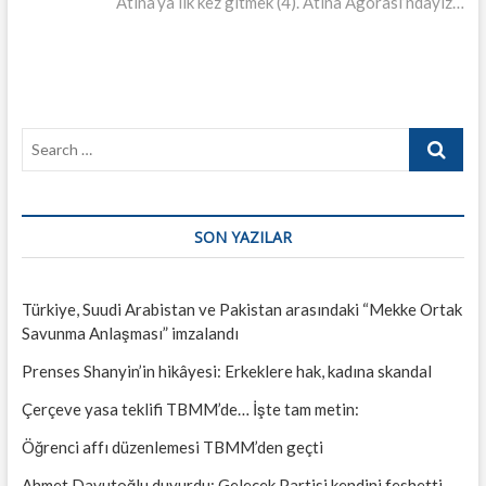
post:
Atina’ya ilk kez gitmek (4). Atina Agorası’ndayız…
Search
…
SON YAZILAR
Türkiye, Suudi Arabistan ve Pakistan arasındaki “Mekke Ortak
Savunma Anlaşması” imzalandı
Prenses Shanyin’in hikâyesi: Erkeklere hak, kadına skandal
Çerçeve yasa teklifi TBMM’de… İşte tam metin:
Öğrenci affı düzenlemesi TBMM’den geçti
Ahmet Davutoğlu duyurdu: Gelecek Partisi kendini feshetti