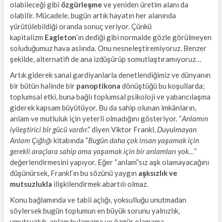
olabileceği gibi
özgürleşme
ve yeniden üretim alanı da
olabilir. Mücadele, bugün artık hayatın her alanında
yürütülebildiği oranda sonuç veriyor. Çünkü
kapitalizm
Eagleton
’ın dediği gibi normalde gözle görülmeyen
soluduğumuz hava aslında. Onu nesneleştiremiyoruz. Benzer
şekilde, alternatifi de ana izdüşürüp somutlaştıramıyoruz…
Artık giderek sanal gardiyanlarla denetlendiğimiz ve dünyanın
bir bütün halinde bir
panoptikona
dönüştüğü bu koşullarda;
toplumsal etki, buna bağlı toplumsal psikoloji ve yabancılaşma
giderek kapsam büyütüyor. Bu da sahip olunan imkânların,
anlam ve mutluluk için yeterli olmadığını gösteriyor. “
Anlamın
iyileştirici bir gücü vardır
.” diyen Viktor Frankl,
Duyulmayan
Anlam Çığlığı
kitabında “
Bugün daha çok insan yaşamak için
gerekli araçlara sahip ama yaşamak için bir anlamları yok…
”
değerlendirmesini yapıyor. Eğer “anlam”sız aşk olamayacağını
düşünürsek, Frankl’ın bu sözünü yaygın
aşksızlık ve
mutsuzlukla
ilişkilendirmek abartılı olmaz.
Konu bağlamında ve tabii açlığı, yoksulluğu unutmadan
söylersek bugün toplumun en büyük sorunu yalnızlık,
umutsuzluk, anlam bulamama ve özgür olamama