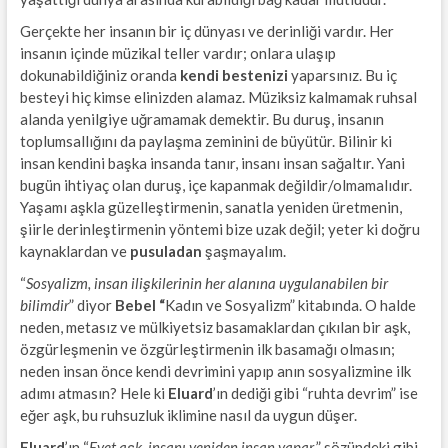
Gerçekte her insanın bir iç dünyası ve derinliği vardır. Her
insanın içinde müzikal teller vardır; onlara ulaşıp
dokunabildiğiniz oranda
kendi bestenizi
yaparsınız. Bu iç
besteyi hiç kimse elinizden alamaz. Müziksiz kalmamak ruhsal
alanda yenilgiye uğramamak demektir. Bu duruş, insanın
toplumsallığını da paylaşma zeminini de büyütür. Bilinir ki
insan kendini başka insanda tanır, insanı insan sağaltır. Yani
bugün ihtiyaç olan duruş, içe kapanmak değildir/olmamalıdır.
Yaşamı aşkla güzelleştirmenin, sanatla yeniden üretmenin,
şiirle derinleştirmenin yöntemi bize uzak değil; yeter ki doğru
kaynaklardan ve
pusuladan
şaşmayalım.
“
Sosyalizm, insan ilişkilerinin her alanına uygulanabilen bir
bilimdir
” diyor
Bebel “
Kadın ve Sosyalizm” kitabında. O halde
neden, metasız ve mülkiyetsiz basamaklardan çıkılan bir aşk,
özgürleşmenin ve özgürleştirmenin ilk basamağı olmasın;
neden insan önce kendi devrimini yapıp anın sosyalizmine ilk
adımı atmasın? Hele ki
Eluard
’ın dediği gibi “ruhta devrim” ise
eğer aşk, bu ruhsuzluk iklimine nasıl da uygun düşer.
Eluard
’ın “
Evet aşk, insanı yeniden insan yapar.
” sözündeki gibi