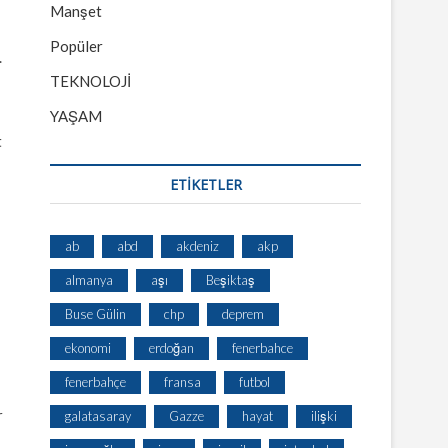
Manşet
Popüler
.
TEKNOLOJİ
YAŞAM
t
ETİKETLER
ab
abd
akdeniz
akp
almanya
aşı
Beşiktaş
Buse Gülin
chp
deprem
ekonomi
erdoğan
fenerbahce
fenerbahçe
fransa
futbol
r
galatasaray
Gazze
hayat
ilişki