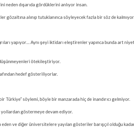
ni neden dışarıda gördüklerini anlıyor insan.
r gözaltına alınıp tutuklanınca söyleyecek fazla bir söz de kalmıyor
ıları yapıyor… Aynı şeyi iktidarı eleştirenler yapınca bunda art niye
düşünmeyenleri ötekileştiriyor.
afından hedef gösteriliyorlar.
bir Türkiye” söylemi, böyle bir manzarada hiç de inandırıcı gelmiyor.
ik yollardan göstermeye devam ediyor.
eden ve diğer üniversitelere yayılan gösteriler barışçıl olduğu kada