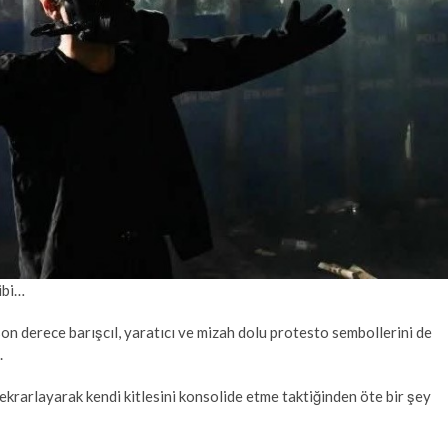
ibi…
on derece barışcıl, yaratıcı ve mizah dolu protesto sembollerini de
.
ekrarlayarak kendi kitlesini konsolide etme taktiğinden öte bir şey