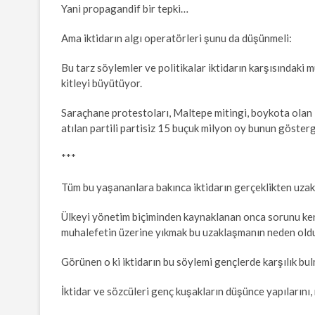
Yani propagandif bir tepki…
Ama iktidarın algı operatörleri şunu da düşünmeli:
Bu tarz söylemler ve politikalar iktidarın karşısındaki m
kitleyi büyütüyor.
Saraçhane protestoları, Maltepe mitingi, boykota olan i
atılan partili partisiz 15 buçuk milyon oy bunun gösterg
***
Tüm bu yaşananlara bakınca iktidarın gerçeklikten uza
Ülkeyi yönetim biçiminden kaynaklanan onca sorunu ken
muhalefetin üzerine yıkmak bu uzaklaşmanın neden oldu
Görünen o ki iktidarın bu söylemi gençlerde karşılık bu
İktidar ve sözcüleri genç kuşakların düşünce yapılarını, 