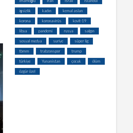
imamoğlu
iran
israil
istanbul
işsizlik
kadın
kemal aslan
korona
koronavirüs
kovit-19
libya
pandemi
rusya
salgın
sosyal medya
suriye
süper lig
tbmm
trabzonspor
trump
türkiye
Yunanistan
çocuk
ölüm
özgür özel