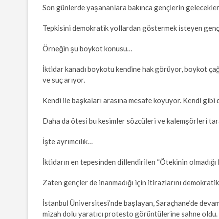
Son günlerde yaşananlara bakınca gençlerin gelecekleri
Tepkisini demokratik yollardan göstermek isteyen gençle
Örneğin şu boykot konusu…
İktidar kanadı boykotu kendine hak görüyor, boykot çağr
ve suç arıyor.
Kendi ile başkaları arasına mesafe koyuyor. Kendi gibi 
Daha da ötesi bu kesimler sözcüleri ve kalemşörleri tar
İşte ayrımcılık…
İktidarın en tepesinden dillendirilen “Ötekinin olmadığı 
Zaten gençler de inanmadığı için itirazlarını demokrat
İstanbul Üniversitesi’nde başlayan, Saraçhane’de devam 
mizah dolu yaratıcı protesto görüntülerine sahne oldu.