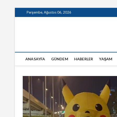
Skip
Perşembe, Ağustos 06, 2026
to
content
GazeteSanal
ANASAYFA
GÜNDEM
HABERLER
YAŞAM