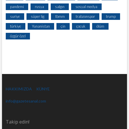
pandemi
rusya
salgın
sosyal medya
suriye
süper lig
tbmm
trabzonspor
trump
türkiye
Yunanistan
çin
çocuk
ölüm
özgür özel
HAKKIMIZDA
KÜNYE
info@gazetesanal.com
Takip edin!