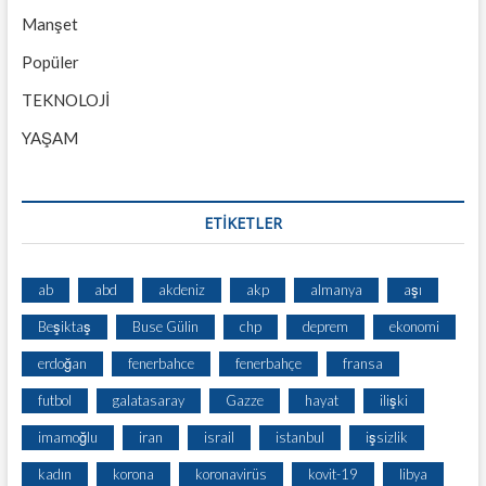
Manşet
Popüler
TEKNOLOJİ
YAŞAM
ETİKETLER
ab
abd
akdeniz
akp
almanya
aşı
Beşiktaş
Buse Gülin
chp
deprem
ekonomi
erdoğan
fenerbahce
fenerbahçe
fransa
futbol
galatasaray
Gazze
hayat
ilişki
imamoğlu
iran
israil
istanbul
işsizlik
kadın
korona
koronavirüs
kovit-19
libya