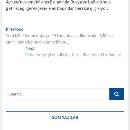
Avrupa’nın kendini enerji alanında Rusya’ya bağımlı hale
getireceği gerekçesiyle en başından beri karşı çıkıyor.
Yazı
Previous
Previous
post:
Yeni IŞİD’ler mi doğuyor? Uzmanlar, radikalizmin IŞİD ile
gezinmesi
sınırlı olmadığına dikkat çekiyor…
Next
Next
post:
Onlar sevgiyi de bilirler, terk edilmenin hüznünü de…
Search
…
SON YAZILAR