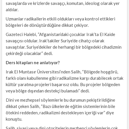
savaşlarda ve krizlerde savaşçı, komutan, ideolog olarak yer
aldılar.
Uzmanlar radikallerin etkili oldukları veya kontrol ettikleri
bölgeleri de dönüştürdüğüne dikkat çekiyor.
Gazeteci Halebi, “Afganistan’daki çocuklar Irak’ta El Kaide
savaşçısı oldular. Irak’takiler Suriye’de cihatçı olarak
savaştılar. Suriye’dekiler de herhangi bir bölgedeki cihadizmin
çekirdeği olacaklar” dedi.
Ders kitapları ne anlatıyor?
Irak El Muntasır Üniversitesi’nden Salih, “Bölgede hoşgörü,
farklı olanı kabullenme gibi radikalizme karşı durabilecek ortak
kültür yaratma projeleri başarısız oldu. Bu projeler bölgeden
veya bölge dışından destekçi bulamadı” dedi.
Dini ve mezhepsel söylemlerle bu durumun pekiştirildiğine
dikkat çeken Salih, “Bazı ülkelerde eğitim sistemlerinin bile
ötekini reddeden, radikalizmi destekleyen içeriği var” diye
konuştu.
Salih, siyasi veya dini otoritelerin mezhepçi söylemlerin çok