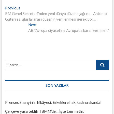
Yazı
Previous
Previous
post:
BM Genel Sekreteri’nden yeni dünya düzeni çağrısı… Antonio
gezinmesi
Guterres, uluslararası düzenin yenilenmesi gerekiyor…
Next
Next
post:
AB:”Avrupa siyasetine Avrupa’da karar verilmeli.”
Search
…
SON YAZILAR
Prenses Shanyin’in hikâyesi: Erkeklere hak, kadına skandal
Çerçeve yasa teklifi TBMM’de… İşte tam metin: