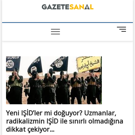
Skip
to
content
GazeteSanal
M
e
n
u
B
u
t
t
o
n
Yeni IŞİD’ler mi doğuyor? Uzmanlar,
radikalizmin IŞİD ile sınırlı olmadığına
dikkat çekiyor…