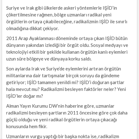
Suriye ve Irak gibi ülkelerde askeri yöntemlerle IŞİD’in
çökertilmesine rağmen, bölge uzmanları radikal yeni
örgütlerin ortaya çıkabileceğine, radikalizmin IŞİD ile sınırlı
olmadığına dikkat çekiyor.
2011 Arap Ayaklanması döneminde ortaya çıkan IŞİD bütün
dünyanın yakından izlediği bir örgüt oldu. Sosyal medyayı ve
teknolojiyi etkili bir şekilde kullanan örgütün kanlı eylemleri
uzun süre bölgeye ve dünyaya korku saldı.
Son aylarda Irak ve Suriye’de eylemlerini artıran örgütün
militanlarına dair tartışmalar birçok soruyu da gündeme
getiriyor; IŞİD tamamen yenildi mi? IŞİD’i doğuran şartlar
hala mevcut mu? Radikalizmi besleyen faktörler neler? Yeni
IŞİD’ler doğar mı?
Alman Yayın Kurumu DW’nin haberine göre, uzmanlar
radikalizmi besleyen şartların 2011 öncesine göre çok daha
güçlü olduğu ve yeni radikal örgütlerin ortaya çıkacağı
konusunda hem fikir.
Uzmanların vurgu yaptığı bir başka nokta ise, radikalizm