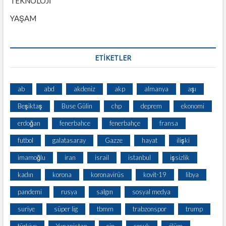
TEKNOLOJİ
YAŞAM
ETİKETLER
ab
abd
akdeniz
akp
almanya
aşı
Beşiktaş
Buse Gülin
chp
deprem
ekonomi
erdoğan
fenerbahce
fenerbahçe
fransa
futbol
galatasaray
Gazze
hayat
ilişki
imamoğlu
iran
israil
istanbul
işsizlik
kadın
korona
koronavirüs
kovit-19
libya
pandemi
rusya
salgın
sosyal medya
suriye
süper lig
tbmm
trabzonspor
trump
türkiye
Yunanistan
çin
çocuk
ölüm