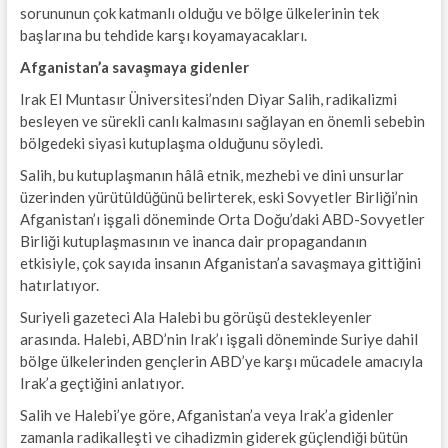
sorununun çok katmanlı olduğu ve bölge ülkelerinin tek
başlarına bu tehdide karşı koyamayacakları.
Afganistan’a savaşmaya gidenler
Irak El Muntasır Üniversitesi’nden Diyar Salih, radikalizmi
besleyen ve sürekli canlı kalmasını sağlayan en önemli sebebin
bölgedeki siyasi kutuplaşma olduğunu söyledi.
Salih, bu kutuplaşmanın hâlâ etnik, mezhebi ve dini unsurlar
üzerinden yürütüldüğünü belirterek, eski Sovyetler Birliği’nin
Afganistan’ı işgali döneminde Orta Doğu’daki ABD-Sovyetler
Birliği kutuplaşmasının ve inanca dair propagandanın
etkisiyle, çok sayıda insanın Afganistan’a savaşmaya gittiğini
hatırlatıyor.
Suriyeli gazeteci Ala Halebi bu görüşü destekleyenler
arasında. Halebi, ABD’nin Irak’ı işgali döneminde Suriye dahil
bölge ülkelerinden gençlerin ABD’ye karşı mücadele amacıyla
Irak’a geçtiğini anlatıyor.
Salih ve Halebi’ye göre, Afganistan’a veya Irak’a gidenler
zamanla radikalleşti ve cihadizmin giderek güçlendiği bütün