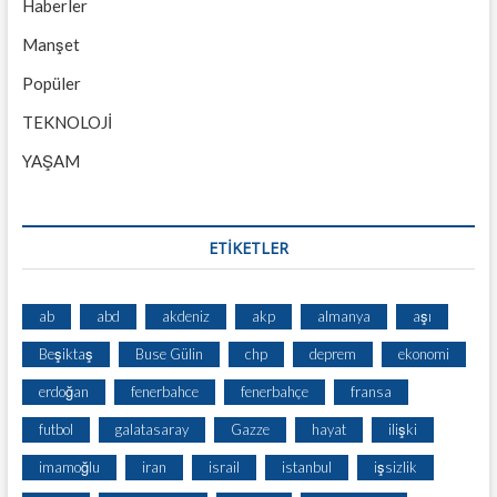
Haberler
Manşet
Popüler
TEKNOLOJİ
YAŞAM
ETİKETLER
ab
abd
akdeniz
akp
almanya
aşı
Beşiktaş
Buse Gülin
chp
deprem
ekonomi
erdoğan
fenerbahce
fenerbahçe
fransa
futbol
galatasaray
Gazze
hayat
ilişki
imamoğlu
iran
israil
istanbul
işsizlik