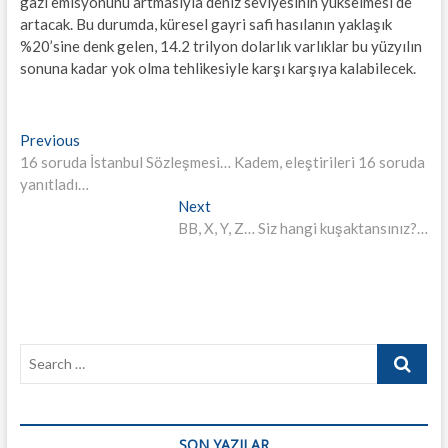
gazı emisyonunu artmasıyla deniz seviyesinin yükselmesi de
artacak. Bu durumda, küresel gayri safi hasılanın yaklaşık
%20’sine denk gelen, 14.2 trilyon dolarlık varlıklar bu yüzyılın
sonuna kadar yok olma tehlikesiyle karşı karşıya kalabilecek.
Yazı
Previous
Previous
post:
16 soruda İstanbul Sözleşmesi… Kadem, eleştirileri 16 soruda
gezinmesi
yanıtladı…
Next
Next
post:
BB, X, Y, Z… Siz hangi kuşaktansınız?…
Search
…
SON YAZILAR