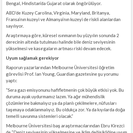
Bengal, Hindistan’da Gujarat olarak öngörülüyor.
ABD’de Kuzey Carolina, Virginia, Maryland, Britanya,
Fransa’nın kuzeyi ve Almanya’nın kuzeyi de riskli alanlardan
sayılıyor.
Araştırmaya göre, küresel ısınmanın bu yüzyılın sonunda 2
derecinin altında tutulması halinde bile deniz seviyesinin
yükselmesi ve kasırgaların artması riski devam edecek.
Uyum sağlamak gerekiyor
Raporun yazarlarından Melbourne Üniversitesi öğretim
görevlisi Prof. Ian Young, Guardian gazetesine şu yorumu
yaptı:
“Sera gazı emisyonunu hafifletmenin çok büyük etkisi yok. Bu
duruma ayak uydurmamız lazım. Ya ağır mühendislik
çözümlerine bakmalıyız ya da planlı çekilmelere, nüfusları
taşımaya odaklanmalıyız. Bu oldukça zor. Ya da kıyılarda doğa
temelli savunma sistemleri olacak.”
Melbourne Üniversitesi baş araştırmacılarından Ebru Kirezci
de “Deniz seviyesinin yükselmesine ve iklim değişikliğine uyum