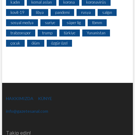
kadın
kemal aslan
korona
koronavirüs
kovit-19
libya
pandemi
rusya
salgın
sosyal medya
suriye
süper lig
tbmm
trabzonspor
trump
türkiye
Yunanistan
çocuk
ölüm
özgür özel
HAKKIMIZDA
KÜNYE
info@gazetesanal.com
Takip edin!