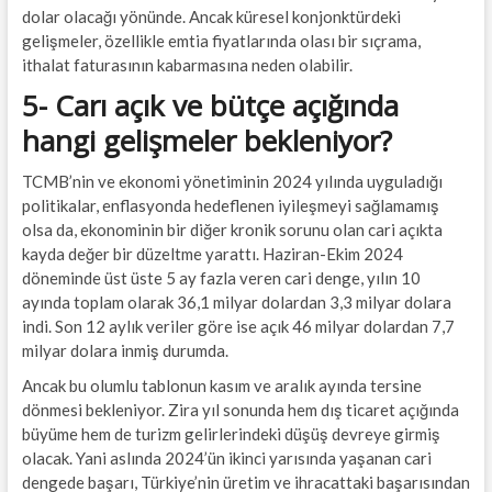
dolar olacağı yönünde. Ancak küresel konjonktürdeki
gelişmeler, özellikle emtia fiyatlarında olası bir sıçrama,
ithalat faturasının kabarmasına neden olabilir.
5- Carı açık ve bütçe açığında
hangi gelişmeler bekleniyor?
TCMB’nin ve ekonomi yönetiminin 2024 yılında uyguladığı
politikalar, enflasyonda hedeflenen iyileşmeyi sağlamamış
olsa da, ekonominin bir diğer kronik sorunu olan cari açıkta
kayda değer bir düzeltme yarattı. Haziran-Ekim 2024
döneminde üst üste 5 ay fazla veren cari denge, yılın 10
ayında toplam olarak 36,1 milyar dolardan 3,3 milyar dolara
indi. Son 12 aylık veriler göre ise açık 46 milyar dolardan 7,7
milyar dolara inmiş durumda.
Ancak bu olumlu tablonun kasım ve aralık ayında tersine
dönmesi bekleniyor. Zira yıl sonunda hem dış ticaret açığında
büyüme hem de turizm gelirlerindeki düşüş devreye girmiş
olacak. Yani aslında 2024’ün ikinci yarısında yaşanan cari
dengede başarı, Türkiye’nin üretim ve ihracattaki başarısından