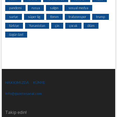
pandemi
rusya
salgın
sosyal medya
suriye
süper lig
tbmm
trabzonspor
trump
türkiye
Yunanistan
çin
çocuk
ölüm
özgür özel
HAKKIMIZDA
KÜNYE
info@gazetesanal.com
Takip edin!