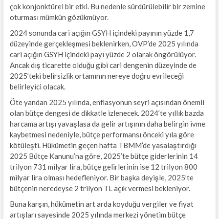
çok konjonktürel bir etki. Bu nedenle sürdürülebilir bir zemine
oturması mümkün gözükmüyor.
2024 sonunda cari açığın GSYH içindeki payının yüzde 1,7
düzeyinde gerçekleşmesi beklenirken, OVP’de 2025 yılında
cari açığın GSYH içindeki payı yüzde 2 olarak öngörülüyor.
Ancak dış ticarette olduğu gibi cari dengenin düzeyinde de
2025’teki belirsizlik ortamının nereye doğru evrileceği
belirleyici olacak.
Öte yandan 2025 yılında, enflasyonun seyri açısından önemli
olan bütçe dengesi de dikkatle izlenecek. 2024’te yıllık bazda
harcama artışı yavaşlasa da gelir artışının daha belirgin ivme
kaybetmesi nedeniyle, bütçe performansı önceki yıla göre
kötüleşti. Hükümetin geçen hafta TBMM’de yasalaştırdığı
2025 Bütçe Kanunu’na göre, 2025’te bütçe giderlerinin 14
trilyon 731 milyar lira, bütçe gelirlerinin ise 12 trilyon 800
milyar lira olması hedefleniyor. Bir başka deyişle, 2025’te
bütçenin neredeyse 2 trilyon TL açık vermesi bekleniyor.
Buna karşın, hükümetin art arda koyduğu vergiler ve fiyat
artışları sayesinde 2025 yılında merkezi yönetim bütçe