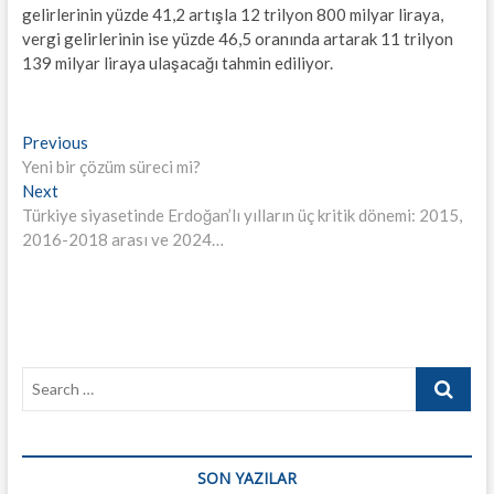
gelirlerinin yüzde 41,2 artışla 12 trilyon 800 milyar liraya,
vergi gelirlerinin ise yüzde 46,5 oranında artarak 11 trilyon
139 milyar liraya ulaşacağı tahmin ediliyor.
Yazı
Previous
Previous
post:
Yeni bir çözüm süreci mi?
gezinmesi
Next
Next
post:
Türkiye siyasetinde Erdoğan’lı yılların üç kritik dönemi: 2015,
2016-2018 arası ve 2024…
Search
…
SON YAZILAR