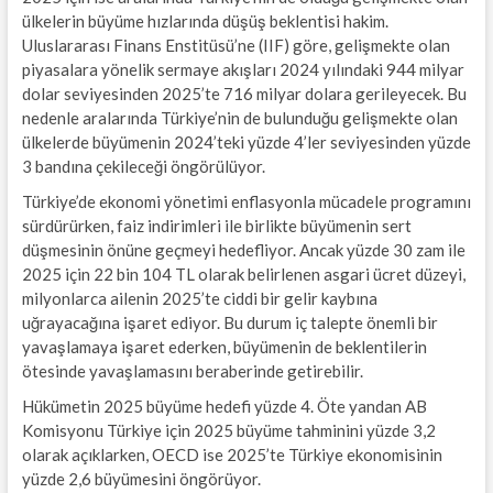
ülkelerin büyüme hızlarında düşüş beklentisi hakim.
Uluslararası Finans Enstitüsü’ne (IIF) göre, gelişmekte olan
piyasalara yönelik sermaye akışları 2024 yılındaki 944 milyar
dolar seviyesinden 2025’te 716 milyar dolara gerileyecek. Bu
nedenle aralarında Türkiye’nin de bulunduğu gelişmekte olan
ülkelerde büyümenin 2024’teki yüzde 4’ler seviyesinden yüzde
3 bandına çekileceği öngörülüyor.
Türkiye’de ekonomi yönetimi enflasyonla mücadele programını
sürdürürken, faiz indirimleri ile birlikte büyümenin sert
düşmesinin önüne geçmeyi hedefliyor. Ancak yüzde 30 zam ile
2025 için 22 bin 104 TL olarak belirlenen asgari ücret düzeyi,
milyonlarca ailenin 2025’te ciddi bir gelir kaybına
uğrayacağına işaret ediyor. Bu durum iç talepte önemli bir
yavaşlamaya işaret ederken, büyümenin de beklentilerin
ötesinde yavaşlamasını beraberinde getirebilir.
Hükümetin 2025 büyüme hedefi yüzde 4. Öte yandan AB
Komisyonu Türkiye için 2025 büyüme tahminini yüzde 3,2
olarak açıklarken, OECD ise 2025’te Türkiye ekonomisinin
yüzde 2,6 büyümesini öngörüyor.