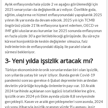
Aylık enflasyonda hala yüzde 2 ve aşağısı görülemediği için
2025 senaryoları da değişkenlik arz ediyor. Özellikle gıda,
eğitim, ulaştırma ve hizmet enflasyonundaki yapışkanlık 2025
yılının ilk yarısında da devam edecek. 2025 yılı için TCMB
öngörüsü yüzde 21’lik enflasyona işaret ederken, OECD ve
IMF gibi uluslararası kurumlar ise 2025 sonunda enflasyonun
en fazla yüzde 30’a geriletilebileceği görüşünde. Bu süreçte
küresel konjonktürde keskin değişimler olmazsa, faiz
indirimlerinin de enflasyondaki düşüş ile paralel olarak
sürmesi bekleniyor.
3- Yeni yılda işsizlik artacak mı?
Türkiye ekonomisinin kronik sorunlarından biri olan işsizlik,
son yıllarda yatay bir seyir izliyor. Bunda gerek Covid-19
pandemisi sonrası gerekse 6 Şubat depremlerinin ardından
devletin yürürlüğe koyduğu önlemlerin payı var. 10 Aralık
2024 tarihinde açıklanan son işgücü istatistiklerine göre,
işsizlik oranı 2024 yılı Ekim ayında yüzde 8,8 seviyesinde
gerçekleşti. Kasım ve aralık gerçekleşmeleri sonrasında, 2024
yılı sonu itibarıyla işsizlik oranının yüzde 9’u aşması, işsiz