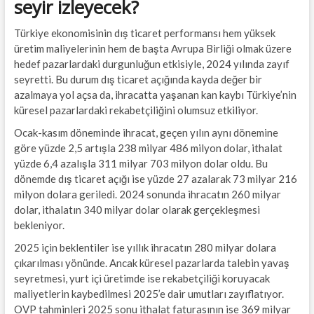
seyir izleyecek?
Türkiye ekonomisinin dış ticaret performansı hem yüksek
üretim maliyelerinin hem de başta Avrupa Birliği olmak üzere
hedef pazarlardaki durgunluğun etkisiyle, 2024 yılında zayıf
seyretti. Bu durum dış ticaret açığında kayda değer bir
azalmaya yol açsa da, ihracatta yaşanan kan kaybı Türkiye’nin
küresel pazarlardaki rekabetçiliğini olumsuz etkiliyor.
Ocak-kasım döneminde ihracat, geçen yılın aynı dönemine
göre yüzde 2,5 artışla 238 milyar 486 milyon dolar, ithalat
yüzde 6,4 azalışla 311 milyar 703 milyon dolar oldu. Bu
dönemde dış ticaret açığı ise yüzde 27 azalarak 73 milyar 216
milyon dolara geriledi. 2024 sonunda ihracatın 260 milyar
dolar, ithalatın 340 milyar dolar olarak gerçekleşmesi
bekleniyor.
2025 için beklentiler ise yıllık ihracatın 280 milyar dolara
çıkarılması yönünde. Ancak küresel pazarlarda talebin yavaş
seyretmesi, yurt içi üretimde ise rekabetçiliği koruyacak
maliyetlerin kaybedilmesi 2025’e dair umutları zayıflatıyor.
OVP tahminleri 2025 sonu ithalat faturasının ise 369 milyar