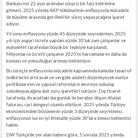
Bankası’nın 22 ayın ardından sürpriz bir faiz indirimine
gitmesi, 2025 yılında AKP hükümetinin enflasyonla mücadele
ile büyüme arasında gerilimli bir süreç yaşayacağına işaret
ediyor.
Yıl sonu enflasyonu yüzde 45 düzeyinde seyrederken, 2025
yılı için asgari ücrete yapılan yüzde 30’luk zam çalışanlar ve
muhalefet tarafından büyük bir tepkiyle karşılandı.
Milyonlarca ücretli çalışanın 2025’te harcamalarını daha da
kısması ve yoksulluğun artması bekleniyor.
Bu süreçte enflasyonla mücadele kapsamında kamuda tasarruf
tedbirlerini artıracak ve vergide adaleti düzenleyecek maliye
politikalarının ve yapısal reformların devreye sokulup
sokulmayacağına dair soru işaretleri sürüyor. Dış ticaret
tarafında, ihracattaki durgunluk ile beraber düşen ithalat
faturası, cari dengeyi olumlu etkiliyor. 2025 yılında Türkiye
ekonomisindeki büyümenin yüzde 3 düzeyinde seyretmesi,
enflasyonun ise en iyi ihtimalle yüzde 30’lara inmesi beklentisi
hakim.
DW Türkçe’de yer alan habere göre, 5 soruda 2025 yılında