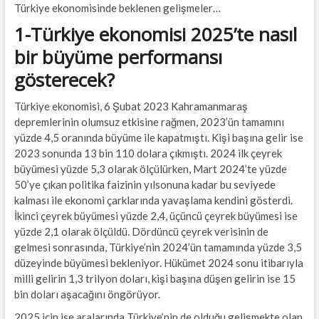
Türkiye ekonomisinde beklenen gelişmeler…
1-Türkiye ekonomisi 2025’te nasıl
bir büyüme performansı
gösterecek?
Türkiye ekonomisi, 6 Şubat 2023 Kahramanmaraş
depremlerinin olumsuz etkisine rağmen, 2023’ün tamamını
yüzde 4,5 oranında büyüme ile kapatmıştı. Kişi başına gelir ise
2023 sonunda 13 bin 110 dolara çıkmıştı. 2024 ilk çeyrek
büyümesi yüzde 5,3 olarak ölçülürken, Mart 2024’te yüzde
50’ye çıkan politika faizinin yılsonuna kadar bu seviyede
kalması ile ekonomi çarklarında yavaşlama kendini gösterdi.
İkinci çeyrek büyümesi yüzde 2,4, üçüncü çeyrek büyümesi ise
yüzde 2,1 olarak ölçüldü. Dördüncü çeyrek verisinin de
gelmesi sonrasında, Türkiye’nin 2024’ün tamamında yüzde 3,5
düzeyinde büyümesi bekleniyor. Hükümet 2024 sonu itibarıyla
milli gelirin 1,3 trilyon doları, kişi başına düşen gelirin ise 15
bin doları aşacağını öngörüyor.
2025 için ise aralarında Türkiye’nin de olduğu gelişmekte olan