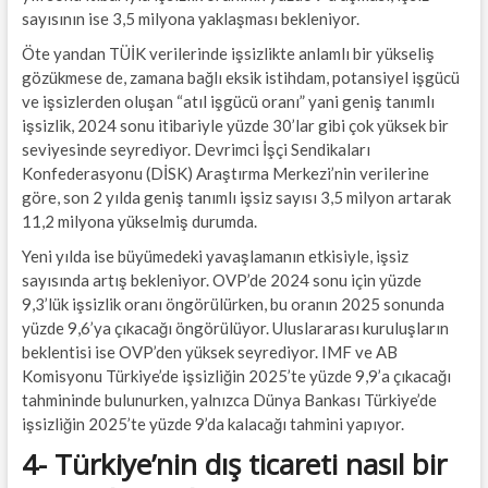
sayısının ise 3,5 milyona yaklaşması bekleniyor.
Öte yandan TÜİK verilerinde işsizlikte anlamlı bir yükseliş
gözükmese de, zamana bağlı eksik istihdam, potansiyel işgücü
ve işsizlerden oluşan “atıl işgücü oranı” yani geniş tanımlı
işsizlik, 2024 sonu itibariyle yüzde 30’lar gibi çok yüksek bir
seviyesinde seyrediyor. Devrimci İşçi Sendikaları
Konfederasyonu (DİSK) Araştırma Merkezi’nin verilerine
göre, son 2 yılda geniş tanımlı işsiz sayısı 3,5 milyon artarak
11,2 milyona yükselmiş durumda.
Yeni yılda ise büyümedeki yavaşlamanın etkisiyle, işsiz
sayısında artış bekleniyor. OVP’de 2024 sonu için yüzde
9,3’lük işsizlik oranı öngörülürken, bu oranın 2025 sonunda
yüzde 9,6’ya çıkacağı öngörülüyor. Uluslararası kuruluşların
beklentisi ise OVP’den yüksek seyrediyor. IMF ve AB
Komisyonu Türkiye’de işsizliğin 2025’te yüzde 9,9’a çıkacağı
tahmininde bulunurken, yalnızca Dünya Bankası Türkiye’de
işsizliğin 2025’te yüzde 9’da kalacağı tahmini yapıyor.
4- Türkiye’nin dış ticareti nasıl bir