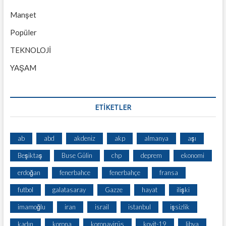
Manşet
Popüler
TEKNOLOJİ
YAŞAM
ETİKETLER
ab
abd
akdeniz
akp
almanya
aşı
Beşiktaş
Buse Gülin
chp
deprem
ekonomi
erdoğan
fenerbahce
fenerbahçe
fransa
futbol
galatasaray
Gazze
hayat
ilişki
imamoğlu
iran
israil
istanbul
işsizlik
kadın
korona
koronavirüs
kovit-19
libya