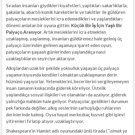
Sıradan insanları giydikleri kıyafetleri, yaptıkları sakarlıklarla,
şakalarla, abartılı komik hareketlerle ve taklitler ile güldüren
palyaçoların mesleklerini icra edemedikleri ve yaşlandıkları
dönemi anlatan bir oyuna gittim:
Küçük Bir İş İçin Yaşlı Bir
Palyaço Aranıyor
. Artık mesleklerini icra etmekten
uzaklaşmış, yaşlanmış, insanları güldüremez hale gelmiş üç
palyaço üzerinden gelinen aşamaya işaret eden oyun,
palyaçoların şaşaalı günlerinden yaşlandıkça nasıl
uzaklaştıklarını seyirciye aktarıyor.
Alkışlardan uzak bir şekilde yoksulluk yaşayan üç palyaço
yaşamın kıyısında kendileri olmaktan uzaklaşmanın derin
hüznünü yaşıyorlar. Yeteneklerini, becerilerini sergileyemeyen
insan zamanın kıskacında giderek köreliyor. Üstelik
yaşlandıkça sosyal ilişkileri ve olanakları da azalıyor, giderek
yalnızlığa mahkûm hale geliyor. Palyaçolar, geldikleri durumun
pek farkında değiller, alkış seslerinin sarhoşluğu ruhlarının
derinlerinde kalmış. Oysa hayat merkezkaç kuvvet gibi işlevi
yitirenleri fırlatıp atıyor, uzaklaştırıyor.
Shakespeare’in Hamlet adlı oyunundaki ünlü tirada ( “
olmak ya