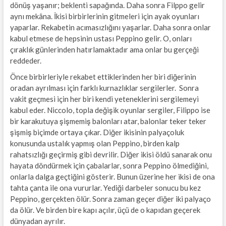
dönüş yaşanır; beklenti sapağında. Daha sonra Filppo gelir
aynı mekâna. İkisi birbirlerinin gitmeleri için ayak oyunları
yaparlar. Rekabetin acımasızlığını yaşarlar. Daha sonra onlar
kabul etmese de hepsinin ustası Peppino gelir. O, onları
çıraklık günlerinden hatırlamaktadır ama onlar bu gerçeği
reddeder.
Önce birbirleriyle rekabet ettiklerinden her biri diğerinin
oradan ayrılması için farklı kurnazlıklar sergilerler. Sonra
vakit geçmesi için her biri kendi yeteneklerini sergilemeyi
kabul eder. Niccolo, topla değişik oyunlar sergiler, Filippo ise
bir karakutuya şişmemiş balonları atar, balonlar teker teker
şişmiş biçimde ortaya çıkar. Diğer ikisinin palyaçoluk
konusunda ustalık yapmış olan Peppino, birden kalp
rahatsızlığı geçirmiş gibi devrilir. Diğer ikisi öldü sanarak onu
hayata döndürmek için çabalarlar, sonra Peppino ölmediğini,
onlarla dalga geçtiğini gösterir. Bunun üzerine her ikisi de ona
tahta çanta ile ona vururlar. Yediği darbeler sonucu bu kez
Peppino, gerçekten ölür. Sonra zaman geçer diğer iki palyaço
da ölür. Ve birden bire kapı açılır, üçü de o kapıdan geçerek
dünyadan ayrılır.