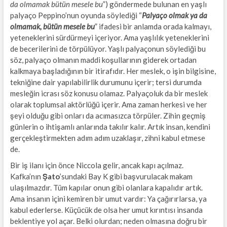
da olmamak bütün mesele bu
”) göndermede bulunan en yaşlı
palyaço Peppino’nun oyunda söylediği “
Palyaço olmak ya da
olmamak, bütün mesele bu
” ifadesi bir anlamda orada kalmayı,
yeteneklerini sürdürmeyi içeriyor. Ama yaşlılık yeteneklerini
de becerilerini de törpülüyor. Yaşlı palyaçonun söylediği bu
söz, palyaço olmanın maddi koşullarının giderek ortadan
kalkmaya başladığının bir itirafıdır. Her meslek, o işin bilgisine,
tekniğine dair yapılabilirlik durumunu içerir; tersi durumda
mesleğin icrası söz konusu olamaz. Palyaçoluk da bir meslek
olarak toplumsal aktörlüğü içerir. Ama zaman herkesi ve her
şeyi olduğu gibi onları da acımasızca törpüler. Zihin geçmiş
günlerin o ihtişamlı anlarında takılır kalır. Artık insan, kendini
gerçekleştirmekten adım adım uzaklaşır, zihni kabul etmese
de.
Bir iş ilanı için önce Niccola gelir, ancak kapı açılmaz.
Kafka’nın
Şato
’sundaki Bay K gibi başvurulacak makam
ulaşılmazdır. Tüm kapılar onun gibi olanlara kapalıdır artık.
Ama insanın içini kemiren bir umut vardır: Ya çağırırlarsa, ya
kabul ederlerse. Küçücük de olsa her umut kırıntısı insanda
beklentiye yol açar. Belki olurdan; neden olmasına doğru bir