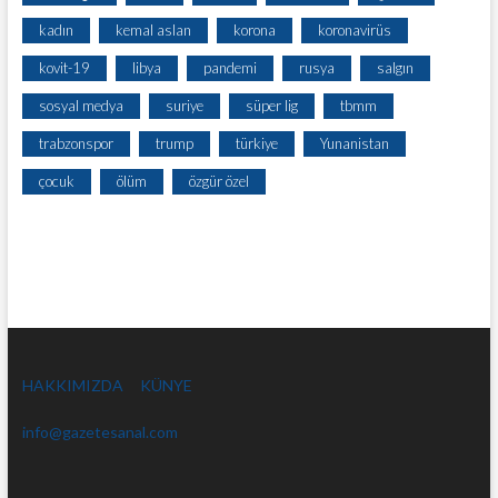
kadın
kemal aslan
korona
koronavirüs
kovit-19
libya
pandemi
rusya
salgın
sosyal medya
suriye
süper lig
tbmm
trabzonspor
trump
türkiye
Yunanistan
çocuk
ölüm
özgür özel
HAKKIMIZDA
KÜNYE
info@gazetesanal.com