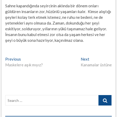
Sahne kapandığında seyircinin aklında bir dönem onları
güldüren insanların zor, hüzünlü yaşamları kalır. Kimse alıştığı
şeyleri kolay terk etmek istemez, ne ruhu ne bedeni, ne de
yetenekleri aynı olmasa da. Zaman, dokunduğu her şeyi
eskitiyor, solduruyor, yıllarının yükü taşınamaz hale geliyor.
İnsanın bunu kabul etmesi zor olsa da yaşam herkesi ve her
şeyi o büyük sona hazırlıyor, kaçınılmaz olana.
Yazı
Previous
Next
Previous
Next
post:
post:
Maskelere aşık mıyız?
Kanamalar üstüne
gezinmesi
Search
…