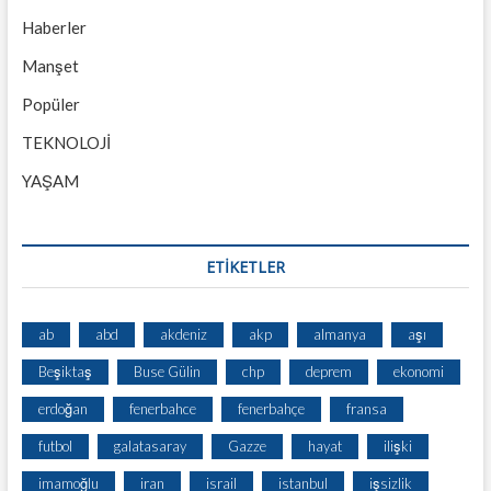
Haberler
Manşet
Popüler
TEKNOLOJİ
YAŞAM
ETİKETLER
ab
abd
akdeniz
akp
almanya
aşı
Beşiktaş
Buse Gülin
chp
deprem
ekonomi
erdoğan
fenerbahce
fenerbahçe
fransa
futbol
galatasaray
Gazze
hayat
ilişki
imamoğlu
iran
israil
istanbul
işsizlik