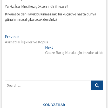
Ya Hz. İsa ikinci kez gökten indirilmezse?
Kıyamete dahi layık bulunmazsak, bu küçük ve hasta dünya
günahını nasıl çıkaracak dersiniz?
Yazı
Previous
Previous
post:
Asimetrik İlişkiler ve Kopuş
gezinmesi
Next
Next
post:
Gazze Barış Kurulu için imzalar atıldı
Search
…
SON YAZILAR