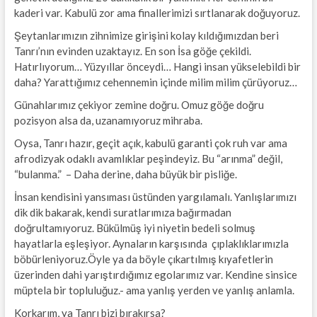
kaderi var. Kabulü zor ama finallerimizi sırtlanarak doğuyoruz.
Şeytanlarımızın zihnimize girişini kolay kıldığımızdan beri
Tanrı’nın evinden uzaktayız. En son İsa göğe çekildi.
Hatırlıyorum… Yüzyıllar önceydi… Hangi insan yükselebildi bir
daha? Yarattığımız cehennemin içinde milim milim çürüyoruz…
Günahlarımız çekiyor zemine doğru. Omuz göğe doğru
pozisyon alsa da, uzanamıyoruz mihraba.
Oysa, Tanrı hazır, geçit açık, kabulü garanti çok ruh var ama
afrodizyak odaklı avamlıklar peşindeyiz. Bu “arınma” değil,
“bulanma.” – Daha derine, daha büyük bir pisliğe.
İnsan kendisini yansıması üstünden yargılamalı. Yanlışlarımızı
dik dik bakarak, kendi suratlarımıza bağırmadan
doğrultamıyoruz. Bükülmüş iyi niyetin bedeli solmuş
hayatlarla eşleşiyor. Aynaların karşısında çıplaklıklarımızla
böbürleniyoruz.Öyle ya da böyle çıkartılmış kıyafetlerin
üzerinden dahi yarıştırdığımız egolarımız var. Kendine sinsice
müptela bir topluluğuz.- ama yanlış yerden ve yanlış anlamla.
Korkarım, ya Tanrı bizi bırakırsa?