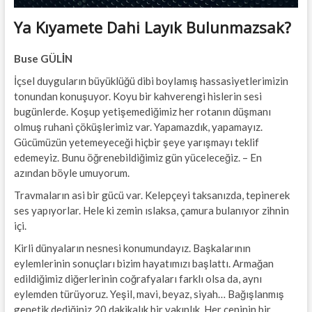
Ya Kıyamete Dahi Layık Bulunmazsak?
Buse GÜLİN
İçsel duyguların büyüklüğü dibi boylamış hassasiyetlerimizin
tonundan konuşuyor. Koyu bir kahverengi hislerin sesi
bugünlerde. Koşup yetişemediğimiz her rotanın düşmanı
olmuş ruhani çöküşlerimiz var. Yapamazdık, yapamayız.
Gücümüzün yetemeyeceği hiçbir şeye yarışmayı teklif
edemeyiz. Bunu öğrenebildiğimiz gün yüceleceğiz. – En
azından böyle umuyorum.
Travmaların asi bir gücü var. Kelepçeyi taksanızda, tepinerek
ses yapıyorlar. Hele ki zemin ıslaksa, çamura bulanıyor zihnin
içi.
Kirli dünyaların nesnesi konumundayız. Başkalarının
eylemlerinin sonuçları bizim hayatımızı başlattı. Armağan
edildiğimiz diğerlerinin coğrafyaları farklı olsa da, aynı
eylemden türüyoruz. Yeşil, mavi, beyaz, siyah… Bağışlanmış
genetik dediğiniz 20 dakikalık bir yakınlık. Her ceninin bir