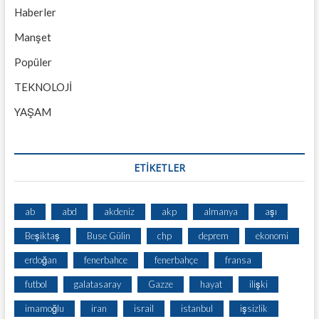
Haberler
Manşet
Popüler
TEKNOLOJİ
YAŞAM
ETİKETLER
ab
abd
akdeniz
akp
almanya
aşı
Beşiktaş
Buse Gülin
chp
deprem
ekonomi
erdoğan
fenerbahce
fenerbahçe
fransa
futbol
galatasaray
Gazze
hayat
ilişki
imamoğlu
iran
israil
istanbul
işsizlik