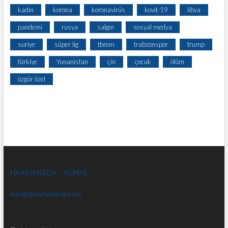
kadın
korona
koronavirüs
kovit-19
libya
pandemi
rusya
salgın
sosyal medya
suriye
süper lig
tbmm
trabzonspor
trump
türkiye
Yunanistan
çin
çocuk
ölüm
özgür özel
HAKKIMIZDA
KÜNYE
info@gazetesanal.com