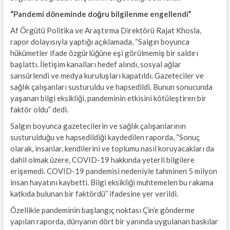
“Pandemi döneminde doğru bilgilenme engellendi”
Af Örgütü Politika ve Araştırma Direktörü Rajat Khosla,
rapor dolayısıyla yaptığı açıklamada, “Salgın boyunca
hükümetler ifade özgürlüğüne eşi görülmemiş bir saldırı
başlattı. İletişim kanalları hedef alındı, sosyal ağlar
sansürlendi ve medya kuruluşları kapatıldı. Gazeteciler ve
sağlık çalışanları susturuldu ve hapsedildi. Bunun sonucunda
yaşanan bilgi eksikliği, pandeminin etkisini kötüleştiren bir
faktör oldu” dedi.
Salgın boyunca gazetecilerin ve sağlık çalışanlarının
susturulduğu ve hapsedildiği kaydedilen raporda, “Sonuç
olarak, insanlar, kendilerini ve toplumu nasıl koruyacakları da
dahil olmak üzere, COVID-19 hakkında yeterli bilgilere
erişemedi. COVID-19 pandemisi nedeniyle tahminen 5 milyon
insan hayatını kaybetti. Bilgi eksikliği muhtemelen bu rakama
katkıda bulunan bir faktördü” ifadesine yer verildi.
Özellikle pandeminin başlangıç noktası Çin’e gönderme
yapılan raporda, dünyanın dört bir yanında uygulanan baskılar