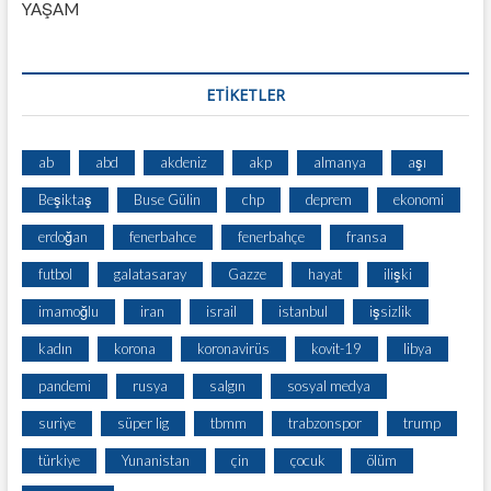
YAŞAM
ETİKETLER
ab
abd
akdeniz
akp
almanya
aşı
Beşiktaş
Buse Gülin
chp
deprem
ekonomi
erdoğan
fenerbahce
fenerbahçe
fransa
futbol
galatasaray
Gazze
hayat
ilişki
imamoğlu
iran
israil
istanbul
işsizlik
kadın
korona
koronavirüs
kovit-19
libya
pandemi
rusya
salgın
sosyal medya
suriye
süper lig
tbmm
trabzonspor
trump
türkiye
Yunanistan
çin
çocuk
ölüm