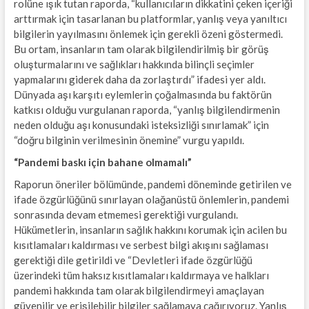
rolüne ışık tutan raporda, “kullanıcıların dikkatini çeken içeriği
arttırmak için tasarlanan bu platformlar, yanlış veya yanıltıcı
bilgilerin yayılmasını önlemek için gerekli özeni göstermedi.
Bu ortam, insanların tam olarak bilgilendirilmiş bir görüş
oluşturmalarını ve sağlıkları hakkında bilinçli seçimler
yapmalarını giderek daha da zorlaştırdı” ifadesi yer aldı.
Dünyada aşı karşıtı eylemlerin çoğalmasında bu faktörün
katkısı olduğu vurgulanan raporda, “yanlış bilgilendirmenin
neden olduğu aşı konusundaki isteksizliği sınırlamak” için
“doğru bilginin verilmesinin önemine” vurgu yapıldı.
“Pandemi baskı için bahane olmamalı”
Raporun öneriler bölümünde, pandemi döneminde getirilen ve
ifade özgürlüğünü sınırlayan olağanüstü önlemlerin, pandemi
sonrasında devam etmemesi gerektiği vurgulandı.
Hükümetlerin, insanların sağlık hakkını korumak için acilen bu
kısıtlamaları kaldırması ve serbest bilgi akışını sağlaması
gerektiği dile getirildi ve “Devletleri ifade özgürlüğü
üzerindeki tüm haksız kısıtlamaları kaldırmaya ve halkları
pandemi hakkında tam olarak bilgilendirmeyi amaçlayan
güvenilir ve erişilebilir bilgiler sağlamaya çağırıyoruz. Yanlış