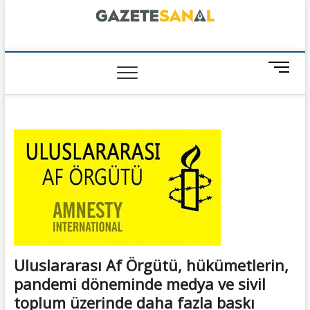
Skip
to
content
GazeteSanal
M
e
n
u
B
u
t
t
o
n
Uluslararası Af Örgütü, hükümetlerin,
pandemi döneminde medya ve sivil
toplum üzerinde daha fazla baskı