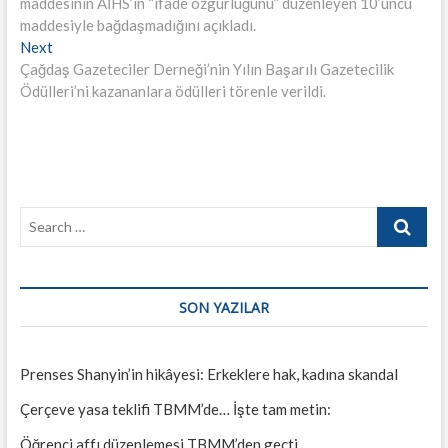
maddesinin AİHS’in “ifade özgürlüğünü” düzenleyen 10’uncu
maddesiyle bağdaşmadığını açıkladı.
Next
Next
post:
Çağdaş Gazeteciler Derneği’nin Yılın Başarılı Gazetecilik
Ödülleri’ni kazananlara ödülleri törenle verildi.
Search
…
SON YAZILAR
Prenses Shanyin’in hikâyesi: Erkeklere hak, kadına skandal
Çerçeve yasa teklifi TBMM’de… İşte tam metin:
Öğrenci affı düzenlemesi TBMM’den geçti