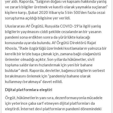
yer aldı. Raporda, “Salgının doğası ve kapsamı hakkında yanlış
ve zararlı bilgiler üretmek ve kasıtlı olarak yaymakla suçlanan”
kişilere karşı, Şubat 2020 itibarıyla 5 bin 500’den fazla cezai
soruşturma açıldığı bilgisine yer verildi.
Uluslararası Af Örgütü, Rusya’da COVID-19’la ilgili yanlış
bilgilerin yayılmasını ciddi şekilde cezalandıran bir yasanın
pandemi sona erdikten sonra da yürürlükte kalacağı
konusunda uyarıda bulundu. Af Örgütü Direktörü Rajat
Khosla, “İfade özgürlüğü üzerindeki kısıtlamaların yalnızca bir
kerelik bir krizle başa çıkmak için, zamana bağlı olağanüstü
önlemler olmadığı açıktır. Son yıllarda hükümetler, sivil
topluma saldırılarını hızlandırmak için yeni bir bahane
buldular” dedi. Raporda, devletler, bağımsız bilgilerin serbest
bırakılmasını önlemek için “pandemiyi bahane olarak
kullanmayı bırakmaya” davet edildi.
Dijital platformlara eleştiri
Örgüt, hükümetlerin yanı sıra, dezenformasyonla mücadele
için yeterince çaba sarf etmeyen dijital platformları da
eleştirdi. İnternet devi platformların pandemi dönemindeki