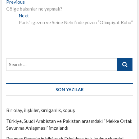
Yazı
Previous
Previous
post:
Gölge bakanlar ne yapmalı?
gezinmesi
Next
Next
post:
Paris’i gezen ve Seine Nehri’nde yüzen “Olimpiyat Ruhu”
Search
…
SON YAZILAR
Bir olay, ilişkiler, kırılganlık, kopuş
Türkiye, Suudi Arabistan ve Pakistan arasındaki “Mekke Ortak
Savunma Anlaşması” imzalandı
Prenses Shanyin’in hikâyesi: Erkeklere hak, kadına skandal