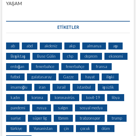
YAŞAM
ETİKETLER
ab
abd
akdeniz
akp
almanya
aşı
Beşiktaş
Buse Gülin
chp
deprem
ekonomi
erdoğan
fenerbahce
fenerbahçe
fransa
futbol
galatasaray
Gazze
hayat
ilişki
imamoğlu
iran
israil
istanbul
işsizlik
kadın
korona
koronavirüs
kovit-19
libya
pandemi
rusya
salgın
sosyal medya
suriye
süper lig
tbmm
trabzonspor
trump
türkiye
Yunanistan
çin
çocuk
ölüm