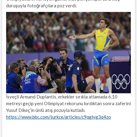
duruşuyla fotoğrafçılara poz verdi.
İsveçli Armand Duplantis, erkekler sırıkla atlamada 6,10
metreyi geçip yeni Olimpiyat rekorunu kırdıktan sonra zaferini
Yusuf Dikeç’in ünlü atış pozuyla kutladı.
https://www.bbc.com/turkce/articles/c9qglyg3q4zo