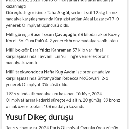
kazanmıştı
Güreş
kategorisinde
Taha Akgül
, serbest stil 125kg bronz
madalya karşılaşmasında Kırgızistan’dan Aiaal Lazarev’i 7-0
yenerek Olimpiyat üçüncüsü oldu.
Milli güreşçi
Buse Tosun Çavuşoğlu
, 68 kiloda rakibi Kuzey
Koreli Sol Gum Pak’ı 4-2 yenerek bronz madalya sahibi oldu.
Milli
boks
ör
Esra Yıldız Kahraman
57 kilo yarı final
karşılaşmasında Tayvanlı Lin Yu Ting’e yenilerek bronz
madalya kazandı.
Milli
taekwondocu
Nafia Kuş Aydın
ise bronz madalya
karşılaşmasında Britanya’dan Rebecca McGowan’ı 2-1
yenerek Olimpiyat 3’üncüsü oldu.
1936 yılında ilk madalyasını kazanan Türkiye, 2024
Olimpiyatlarına kadarki süreçte 41 altın, 28 gümüş, 39 bronz
olmak üzere toplam 108 madalya kazandı.
Yusuf Dikeç duruşu
Tarzı ve başarısı, 2024 Paris Olimpiyat Oyunları’nda gümüş