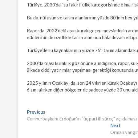
Türkiye, 2030’da “su fakiri” ülke kategorisinde olma risk
Bu da, nüfusun ve tarım alanlarının yüzde 80’inin beş yıl
Raporda, 2022’deki aşırı kurak geçen mevsimlerin ardın
etkilerinin de özellikle tarım alanında hâlâ devam ettiği b
Türkiye’de su kaynaklarının yüzde 75’i tarım alanında kul
2030’da olası kuraklık göz önüne alındığında, rapor, su
ülkede ciddi yatırımlar yapılması gerektiği konusunda u
2025 yılının Ocak ayı da, son 24 yılın en kurak Ocak a
6’sını alırken diğer bölgeler de sadece yüzde 30’unu aldı
Yazı
Previous
Previous
post:
Cumhurbaşkanı Erdoğan’ın “üç partili süreç” açıklamas
gezinmesi
Next
Next
post:
Orman yangınl