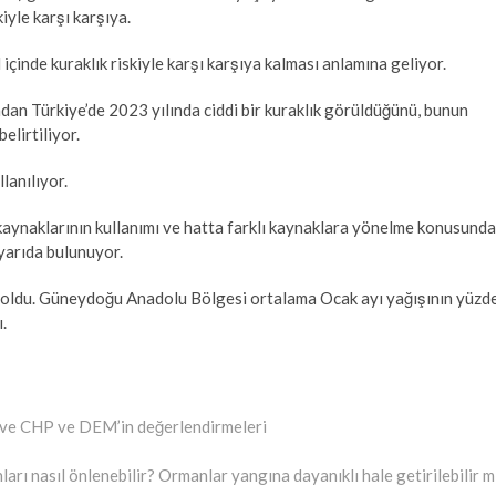
iyle karşı karşıya.
 içinde kuraklık riskiyle karşı karşıya kalması anlamına geliyor.
dan Türkiye’de 2023 yılında ciddi bir kuraklık görüldüğünü, bunun
elirtiliyor.
lanılıyor.
 kaynaklarının kullanımı ve hatta farklı kaynaklara yönelme konusunda
yarıda bulunuyor.
yı oldu. Güneydoğu Anadolu Bölgesi ortalama Ocak ayı yağışının yüzd
.
ı ve CHP ve DEM’in değerlendirmeleri
arı nasıl önlenebilir? Ormanlar yangına dayanıklı hale getirilebilir m