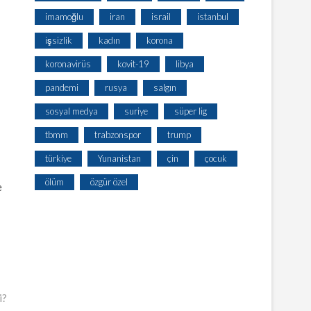
imamoğlu
iran
israil
istanbul
işsizlik
kadın
korona
koronavirüs
kovit-19
libya
pandemi
rusya
salgın
sosyal medya
suriye
süper lig
tbmm
trabzonspor
trump
türkiye
Yunanistan
çin
çocuk
ölüm
özgür özel
e
i?