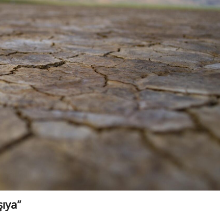
şıya”