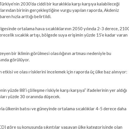
u Türkiye’nin 2030’da ciddi bir kuraklıkla karşı karşıya kalabileceği
lıklarından birinin gerçekleştiğine vurgu yapılan raporda, Akdeniz
aren hızla arttığı belirtildi.
gesinde ortalama hava sıcaklıklarının 2050 yılında 2-3 derece, 210
recelik sıcaklık artışı, bölgede suya erişimin yüzde 15’e kadar varan
zeyen bir iklimin görülmesi olasılığının artması nedeniyle bu
sında görülüyor.
 etkisi ve olası risklerini incelemek için raporda üç ülke baz alınıyor:
in yüzde 88’i çölleşme riskiyle karşı karşıya” ifadelerinin yer aldığı
nları yüzde 30 oranında düşecek.
ıyla ülkenin batısı ve güneyinde ortalama sıcaklıklar 4-5 derece daha
D) göre su konusunda sıkıntılar yaşayan ülke kategorisinde olan