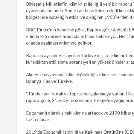
Birleşmiş Milletler’in iklim krizi ile ilgili yeni bir rapor
uyarısında bulundu. Son iki yılda tarihin en ciddi kurak
bölgesinde kuraklığın etkisi ve sıklığının 1950’lerden itib
BBC Türkçe’nin haberine göre; Rapora göre Akdeniz böl
yılında 3-5 derece arasında artması bekleniyor. Her 2 de
oranda azalması anlamına geliyor.
Raporda ayrı bir yer ayrılan Türkiye de, çöl iklimine ben
kuraklıktan etkilenme potansiyeli en yüksek ülkeler ara
Akdeniz havzasında iklim değişikliği ve küresel ısınmanın
İspanya, Fas ve Türkiye.
“Türkiye yarı kurak ve toprak parçalanmaya yatkın. Ülken
rapora göre, 21. yüzyılın sonunda Türkiye’de yağış ora
Eş zamanlı olarak sıcaklıklar da artacak ve 2100 itibar
fazla olacak.
2019’da Ekonomik İşbirliği ve Kalkınma Örgütü’ne (OEC