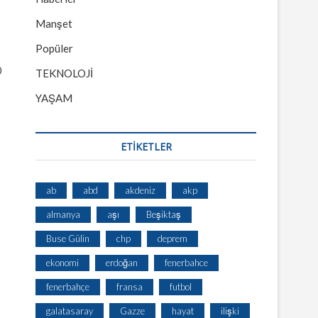
Manşet
Popüler
0
TEKNOLOJİ
YAŞAM
ETİKETLER
ab
abd
akdeniz
akp
almanya
aşı
Beşiktaş
Buse Gülin
chp
deprem
ekonomi
erdoğan
fenerbahce
fenerbahçe
fransa
futbol
galatasaray
Gazze
hayat
ilişki