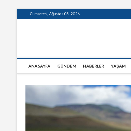
Skip
Cumartesi, Ağustos 08, 2026
to
content
GazeteSanal
ANASAYFA
GÜNDEM
HABERLER
YAŞAM