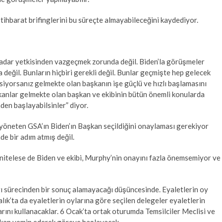
stihbarat brifinglerini bu süreçte almayabileceğini kaydediyor.
kadar yetkisinden vazgeçmek zorunda değil. Biden’la görüşmeler
değil. Bunların hiçbiri gerekli değil. Bunlar geçmişte hep gelecek
msiyorsanız gelmekte olan başkanın işe güçlü ve hızlı başlamasını
kanlar gelmekte olan başkan ve ekibinin bütün önemli konularda
nden başlayabilsinler” diyor.
i yöneten GSA’ın Biden’ın Başkan seçildiğini onaylaması gerekiyor
e bir adım atmış değil.
 nitelese de Biden ve ekibi, Murphy’nin onayını fazla önemsemiyor ve
ı sürecinden bir sonuç alamayacağı düşüncesinde. Eyaletlerin oy
lık’ta da eyaletlerin oylarına göre seçilen delegeler eyaletlerin
arını kullanacaklar. 6 Ocak’ta ortak oturumda Temsilciler Meclisi ve
şkan yemin ederek göreve başlayacak.