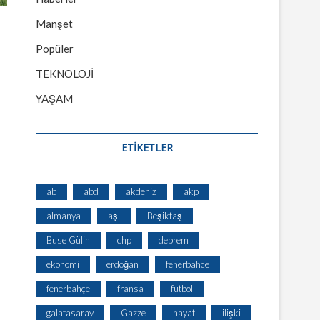
Manşet
Popüler
TEKNOLOJİ
YAŞAM
ETİKETLER
ab
abd
akdeniz
akp
almanya
aşı
Beşiktaş
Buse Gülin
chp
deprem
ekonomi
erdoğan
fenerbahce
fenerbahçe
fransa
futbol
galatasaray
Gazze
hayat
ilişki