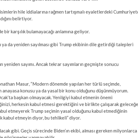
isimlerin hile iddialarına rağmen tartışmalı eyaletlerdeki Cumhuriyet
ığını belirtiyor.
e bir karşılık bulamayacağı anlamına geliyor.
ya da yeniden sayılması gibi Trump ekibinin dile getirdiği talepleri
arın yeniden sayımı. Ancak tekrar sayımların geçmişte sonucu
onathan Masur, “Modern dönemde yapılan her türlü seçimde,
nun anayasa konusu ya da yasal bir konu olduğunu düşünmüyorum.
Ocak’ta başkan olmayacak. Yenilgiyi kabul etmenin önemi
inizi, herkesin kabul etmesi gerektiğini ve birlikte çalışarak geleceğ
kabul etmeyerek Trump seçimin yasal olduğunu kabul etmediğinin
k kabul etmeyin diyor, bu tehlikeli” diyor.
olacak gibi. Geçis sürecinde Biden’ın ekibi, alması gereken milyonlarca
rle görüşmeler yapmayabilir.