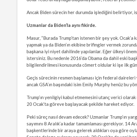
Ancak Biden sürecin her durumda işlediğini belirtiyor, i
Uzmanlar da Biden’la aynı fikirde.
Masur, “Burada Trump’tan istenen bir şey yok. Ocak’a 
yapmak ya da Biden’ın ekibine brifingler vermek zorunda 
başkana iyi niyet dahilinde yapılanlar. Eğer ülkeyi öne
istersiniz. Bu nedenle 2016’da Obama da dahil eski baş
bilgilendirilmesi konusunda cömert oldular ki işe ilk gü
Geçis sürecinin resmen başlaması için federal daireler
ancak GSA’ın başındaki isim Emily Murphy henüz bu yönd
Trump’ın yenilgiyi kabul etmemesini utanç verici olarak
20 Ocak’ta göreve başlayacak şekilde hareket ediyor.
Peki süreç nasıl devam edecek? Uzmanlar Trump’ın yarg
sayımını 8 Aralık’a kadar tamamlaması gerekiyor. 14 Ara
başkentlerinde bir araya gelerek aldıkları oya göre oyl
Senato delege oylarını sayacak. 20 Ocak’ta da yeni ba