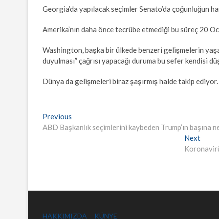
Georgia’da yapılacak seçimler Senato’da çoğunluğun ha
Amerika’nın daha önce tecrübe etmediği bu süreç 20 Oc
Washington, başka bir ülkede benzeri gelişmelerin yaşan
duyulması” çağrısı yapacağı duruma bu sefer kendisi d
Dünya da gelişmeleri biraz şaşırmış halde takip ediyor.
Yazı
Previous
Previous
post:
ABD Başkanlık seçimlerini kaybeden Trump’ın başına ne
gezinmesi
Next
Next
post:
Koronavirü
HAKKIMIZDA
KÜNYE