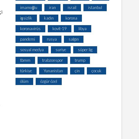
imamoğlu
iran
israil
istanbul
çi
işsizlik
kadın
korona
koronavirüs
kovit-19
libya
pandemi
rusya
salgın
sosyal medya
suriye
süper lig
tbmm
trabzonspor
trump
türkiye
Yunanistan
çin
çocuk
ölüm
özgür özel
e