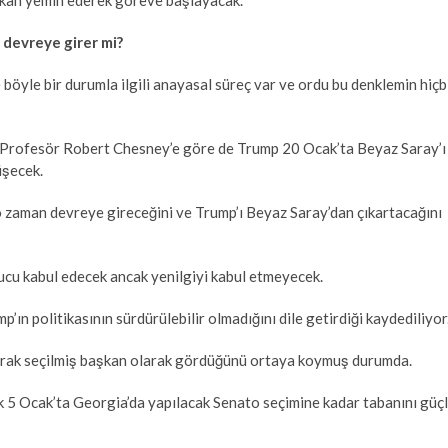
 devreye girer mi?
öyle bir durumla ilgili anayasal süreç var ve ordu bu denklemin hiçb
a Profesör Robert Chesney’e göre de Trump 20 Ocak’ta Beyaz Saray’ı
üşecek.
o zaman devreye gireceğini ve Trump’ı Beyaz Saray’dan çıkartacağını
ucu kabul edecek ancak yenilgiyi kabul etmeyecek.
’ın politikasının sürdürülebilir olmadığını dile getirdiği kaydediliyor
 olarak seçilmiş başkan olarak gördüğünü ortaya koymuş durumda.
k 5 Ocak’ta Georgia’da yapılacak Senato seçimine kadar tabanını güç