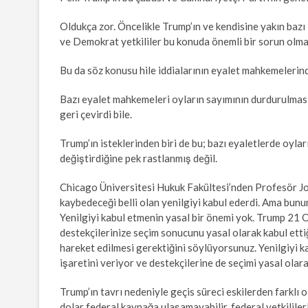
Oldukça zor. Öncelikle Trump’ın ve kendisine yakın bazı 
ve Demokrat yetkililer bu konuda önemli bir sorun olmad
Bu da söz konusu hile iddialarının eyalet mahkemelerind
Bazı eyalet mahkemeleri oyların sayımının durdurulması 
geri çevirdi bile.
Trump’ın isteklerinden biri de bu; bazı eyaletlerde oyl
değiştirdiğine pek rastlanmış değil.
Chicago Üniversitesi Hukuk Fakültesi’nden Profesör J
kaybedeceği belli olan yenilgiyi kabul ederdi. Ama bu
Yenilgiyi kabul etmenin yasal bir önemi yok. Trump 21 
destekçilerinize seçim sonucunu yasal olarak kabul ettiğ
hareket edilmesi gerektiğini söylüyorsunuz. Yenilgiyi 
işaretini veriyor ve destekçilerine de seçimi yasal olara
Trump’ın tavrı nedeniyle geçis süreci eskilerden farklı 
dolar federal kaynağa ulaşamayabilir, federal yetkilile