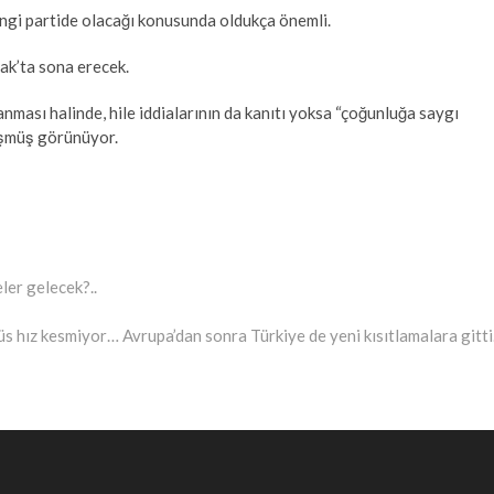
ngi partide olacağı konusunda oldukça önemli.
ak’ta sona erecek.
ması halinde, hile iddialarının da kanıtı yoksa “çoğunluğa saygı
üşmüş görünüyor.
ler gelecek?..
s hız kesmiyor… Avrupa’dan sonra Türkiye de yeni kısıtlamalara gitt