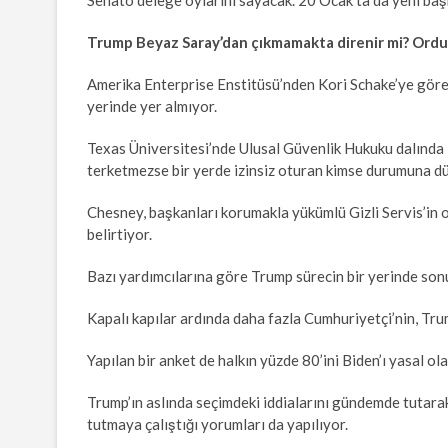
Trump Beyaz Saray’dan çıkmamakta direnir mi? Ordu
Amerika Enterprise Enstitüsü’nden Kori Schake’ye göre b
yerinde yer almıyor.
Texas Üniversitesi’nde Ulusal Güvenlik Hukuku dalınd
terketmezse bir yerde izinsiz oturan kimse durumuna d
Chesney, başkanları korumakla yükümlü Gizli Servis’in 
belirtiyor.
Bazı yardımcılarına göre Trump sürecin bir yerinde son
Kapalı kapılar ardında daha fazla Cumhuriyetçi’nin, Trump
Yapılan bir anket de halkın yüzde 80’ini Biden’ı yasal
Trump’ın aslında seçimdeki iddialarını gündemde tutara
tutmaya çalıştığı yorumları da yapılıyor.