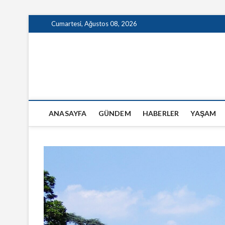
Skip
Cumartesi, Ağustos 08, 2026
to
content
GazeteSanal
ANASAYFA
GÜNDEM
HABERLER
YAŞAM