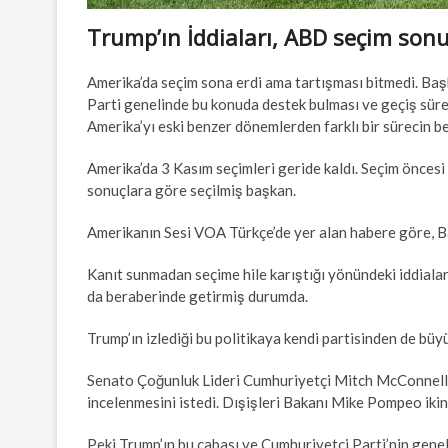
Trump’ın İddiaları, ABD seçim sonu
Amerika’da seçim sona erdi ama tartışması bitmedi. Ba
Parti genelinde bu konuda destek bulması ve geçiş sür
Amerika’yı eski benzer dönemlerden farklı bir sürecin be
Amerika’da 3 Kasım seçimleri geride kaldı. Seçim önces
sonuçlara göre seçilmiş başkan.
Amerikanın Sesi VOA Türkçe’de yer alan habere göre, B
Kanıt sunmadan seçime hile karıştığı yönündeki iddialar
da beraberinde getirmiş durumda.
Trump’ın izlediği bu politikaya kendi partisinden de büy
Senato Çoğunluk Lideri Cumhuriyetçi Mitch McConnell T
incelenmesini istedi. Dışişleri Bakanı Mike Pompeo ikin
Peki Trump’ın bu çabası ve Cumhuriyetçi Parti’nin genel