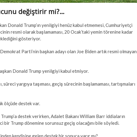
cunu değiştirir mi?…
şkan Donald Trump’ın yenilgiyi henüz kabul etmemesi, Cumhuriyetçi
ecinin resmi olarak başlamaması, 20 Ocak’taki yemin törenine kadar
klediğini gösteriyor.
i Demokrat Parti’nin başkan adayı olan Joe Biden artık resmi olmayan
aşkan Donald Trump yenilgiyi kabul etmiyor.
ı, süreci yargıya taşıması, geçiş sürecinin başlamaması, tartışmaları
ük ölçüde destek var.
rump’a destek verirken, Adalet Bakanı William Barr iddiaların
ci bir Trump dönemine sorunsuz geçiş olacağını bile söyledi.
inden kendisine gelen destek bir sonuca varır mı?