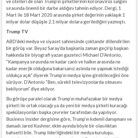
ve otelleri de olan Trump’ın şirketlerinin koronavirüs salgını
sırasında önemli bir darbe aldığını tahmin ediyor. Dergi, 1
Mart ile 18 Mart 2020 arasında şirket değerinin yaklaşık 1
milyar dolar düşüşle 2.1 milyar dolara gerilediğini yazmıştı.
Trump TV
ABD’deki medya ve siyaset sahnesinde çoktandır dillendirilen
bir görüş var. Beyaz Saray’da başkanla zaman geçirip başkan
hakkında bir biyografi yazan gazeteci Michael D’Antonio,
“Kampanya sırasında ne kadar canlı ve halkın arasında ne
kadar enerjik olduğuna bakarsanız aslında ne yapmak istediği
oldukça açık” diyerek Trump’ın medya işine girebileceğini öne
sürüyor. D’Antonio “Ben, sürekli televizyonlarda olmasını
bekliyorum” diye ekliyor.
Bu görüşe paralel olarak Trump’ın muhafazakar bir medya
şirketi ile ortak olacağı ya da yeni bir medya şirketi kuracağı
spekülasyonları başka çevreler tarafından da yapılıyor.
Business Insider dergisine göre, Trump’ın kıdemli danışmanı ve
damadı Jared Kushner, ekim ayında böyle bir olasılıktan
bahsetti bile. Trump liderliğindeki bir medya kuruluşu,