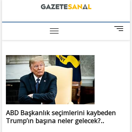
Skip
to
content
GazeteSanal
M
e
n
u
B
u
t
t
o
n
ABD Başkanlık seçimlerini kaybeden
Trump’ın başına neler gelecek?..