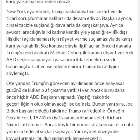
karşıya kalmasına neden olacak.
New York eyaletinde, Trump hakkındaki hem cezai hem de
ticari soruşturmalar halihazırda devam ediyor. Başkan ayrıca,
cinsel tacizle suçlandığı davalarla da karşı karşıya. Ayrıca
avukatı aracılığıyla iki kadına kendisiyle yaşadığı evlilik dışı
ilişkileri açıklamaması için rüşvet verme suçlamasıyla da karşı
karşıya kalabilir. Söz konusu olayla ilgili açılan önceki davada
Trump’ın eski avukatı Michael Cohen, iki kadına rüşvet vererek
ABD seçim kampanyası yasalarını ihlal etmekten suçlu
bulunmuştu. Cohen ise ödeme emrini Trump’dan aldığını
söylemişti.
Öte yandan Trump’ın görevden ayrılmadan önce anayasal
gücünü de kullanıp af çıkarma yetkisi var. Ancak bunu daha
önce hiçbir ABD Başkanı yapmadı. Yaptığı takdirde
geçerliliğinin olup olmayacağı ise belirsiz. Bunun yanı sıra, Joe
Biden başkan olduğu takdirde Trump’ı affedebilir. Örneğin
Gerald Ford, 1974’teki istifasının ardından selefi Richard
Nixon’ı affetmişti. Ancak böyle bir durum söz konusu olsa dahi
yalnızca federal suçları kapsıyor. Yani eyalet düzeyinde
kovuşturmalar bu durumdan etkilenmeyecektir.