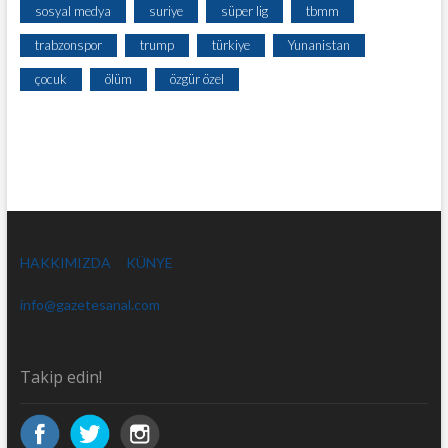
sosyal medya
suriye
süper lig
tbmm
trabzonspor
trump
türkiye
Yunanistan
çocuk
ölüm
özgür özel
HAKKIMIZDA
KÜNYE
info@gazetesanal.com
Takip edin!