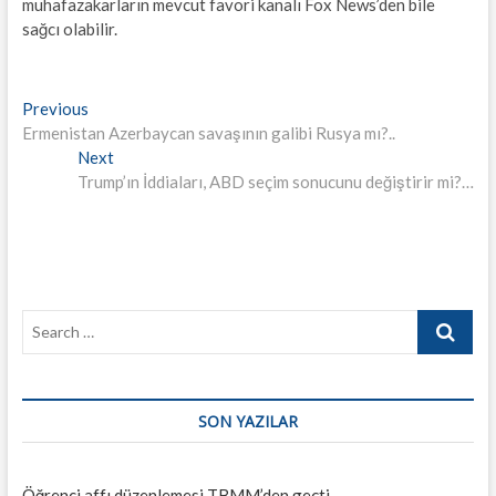
muhafazakarların mevcut favori kanalı Fox News’den bile
sağcı olabilir.
Yazı
Previous
Previous
post:
Ermenistan Azerbaycan savaşının galibi Rusya mı?..
gezinmesi
Next
Next
post:
Trump’ın İddiaları, ABD seçim sonucunu değiştirir mi?…
Search
…
SON YAZILAR
Öğrenci affı düzenlemesi TBMM’den geçti