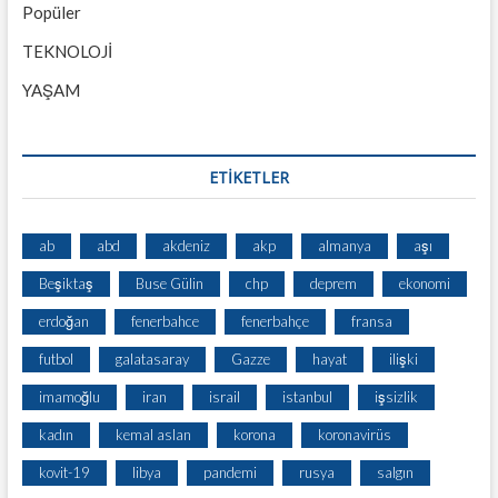
Popüler
TEKNOLOJİ
YAŞAM
ETİKETLER
ab
abd
akdeniz
akp
almanya
aşı
Beşiktaş
Buse Gülin
chp
deprem
ekonomi
erdoğan
fenerbahce
fenerbahçe
fransa
futbol
galatasaray
Gazze
hayat
ilişki
imamoğlu
iran
israil
istanbul
işsizlik
kadın
kemal aslan
korona
koronavirüs
kovit-19
libya
pandemi
rusya
salgın