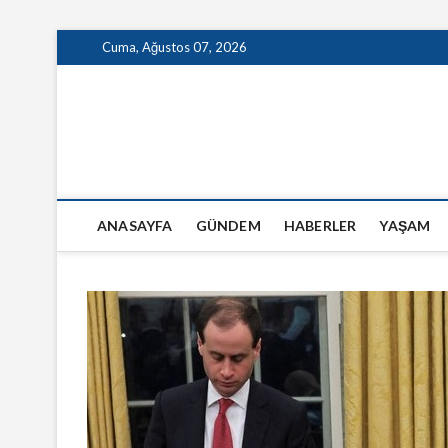
Skip
Cuma, Ağustos 07, 2026
to
content
GazeteSanal
ANASAYFA
GÜNDEM
HABERLER
YAŞAM