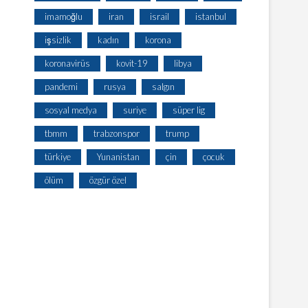
imamoğlu
iran
israil
istanbul
işsizlik
kadın
korona
koronavirüs
kovit-19
libya
pandemi
rusya
salgın
sosyal medya
suriye
süper lig
tbmm
trabzonspor
trump
türkiye
Yunanistan
çin
çocuk
ölüm
özgür özel