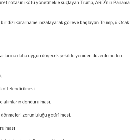
caret rotasını kötü yönetmekle suçlayan Trump, ABD’nin Panama
e bir dizi kararname imzalayarak göreve başlayan Trump, 6 Ocak
ıkarlarına daha uygun düşecek şekilde yeniden düzenlemeden
i,
k nitelendirilmesi
şe alımların dondurulması,
e dönmeleri zorunluluğu getirilmesi,
rulması