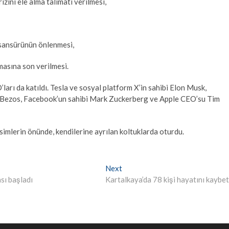
zini ele alma talimatı verilmesi,
 sansürünün önlenmesi,
lmasına son verilmesi.
ları da katıldı. Tesla ve sosyal platform X’in sahibi Elon Musk,
f Bezos, Facebook’un sahibi Mark Zuckerberg ve Apple CEO’su Tim
isimlerin önünde, kendilerine ayrılan koltuklarda oturdu.
Next
Next
post:
sı başladı
Kartalkaya’da 78 kişi hayatını kaybet