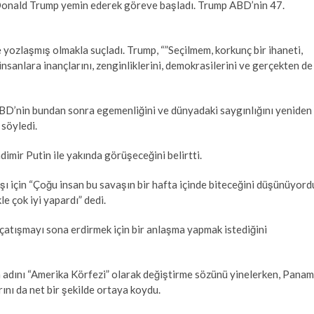
 Donald Trump yemin ederek göreve başladı. Trump ABD’nin 47.
ozlaşmış olmakla suçladı. Trump, “”Seçilmem, korkunç bir ihaneti,
sanlara inançlarını, zenginliklerini, demokrasilerini ve gerçekten de
ABD’nin bundan sonra egemenliğini ve dünyadaki saygınlığını yeniden
 söyledi.
ir Putin ile yakında görüşeceğini belirtti.
aşı için “Çoğu insan bu savaşın bir hafta içinde biteceğini düşünüyord
e çok iyi yapardı” dedi.
atışmayı sona erdirmek için bir anlaşma yapmak istediğini
adını “Amerika Körfezi” olarak değiştirme sözünü yinelerken, Pana
ını da net bir şekilde ortaya koydu.