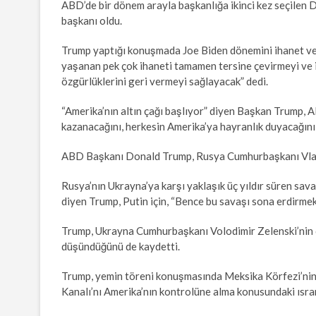
ABD’de bir dönem arayla başkanlığa ikinci kez seçilen
başkanı oldu.
Trump yaptığı konuşmada Joe Biden dönemini ihanet ve y
yaşanan pek çok ihaneti tamamen tersine çevirmeyi ve in
özgürlüklerini geri vermeyi sağlayacak” dedi.
“Amerika’nın altın çağı başlıyor” diyen Başkan Trump, 
kazanacağını, herkesin Amerika’ya hayranlık duyacağını
ABD Başkanı Donald Trump, Rusya Cumhurbaşkanı Vladim
Rusya’nın Ukrayna’ya karşı yaklaşık üç yıldır süren sav
diyen Trump, Putin için, “Bence bu savaşı sona erdirmekl
Trump, Ukrayna Cumhurbaşkanı Volodimir Zelenski’nin ç
düşündüğünü de kaydetti.
Trump, yemin töreni konuşmasında Meksika Körfezi’nin 
Kanalı’nı Amerika’nın kontrolüne alma konusundaki ısrar