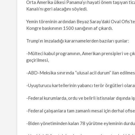
Orta Amerika ülkesi Panama’yı hayati önem taşıyan ti
Kanalı’nı geri alacağını söyledi.
Yemin töreninin ardından Beyaz Saray’daki Oval Ofis’t
Kongre baskınının 1500 sanığının af çıkardı.
Trump’ın imzaladığı kararnamelerden bazıları şunlar:
-Mülteci kabul programının, Amerikan prensipleri ve ç
geçirilmesi,
-ABD-Meksika sınırında “ulusal acil durum” ilan edilmes
-Uyuşturucu kartellerinin yabancı terör örgütleri olara
-Federal kurumlarda, ordu ve belirli istisnalar dışında i
-Federal çalışanlara tam zamanlı mesai için derhal ofis
-Biden yönetiminden kalan 78 yürütme eyleminin durdu