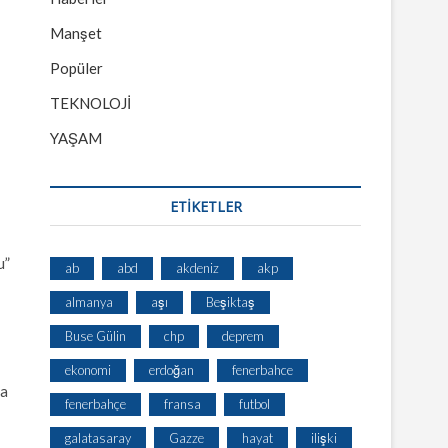
Manşet
Popüler
TEKNOLOJİ
YAŞAM
ETİKETLER
u”
ab
abd
akdeniz
akp
almanya
aşı
Beşiktaş
Buse Gülin
chp
deprem
ekonomi
erdoğan
fenerbahce
ma
fenerbahçe
fransa
futbol
galatasaray
Gazze
hayat
ilişki