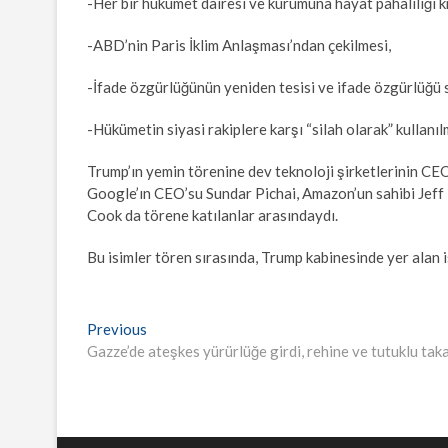
-Her bir hükümet dairesi ve kurumuna hayat pahalılığı kri
-ABD’nin Paris İklim Anlaşması’ndan çekilmesi,
-İfade özgürlüğünün yeniden tesisi ve ifade özgürlüğü
-Hükümetin siyasi rakiplere karşı “silah olarak” kullanı
Trump’ın yemin törenine dev teknoloji şirketlerinin CEO’
Google’ın CEO’su Sundar Pichai, Amazon’un sahibi Jef
Cook da törene katılanlar arasındaydı.
Bu isimler tören sırasında, Trump kabinesinde yer alan 
Yazı
Previous
Previous
post:
Gazze’de ateşkes yürürlüğe girdi, rehine ve tutuklu taka
gezinmesi