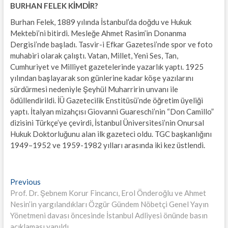
BURHAN FELEK KİMDİR?
Burhan Felek, 1889 yılında İstanbul’da doğdu ve Hukuk
Mektebi’ni bitirdi. Mesleğe Ahmet Rasim’in Donanma
Dergisi’nde başladı. Tasvir-i Efkar Gazetesi’nde spor ve foto
muhabiri olarak çalıştı. Vatan, Millet, Yeni Ses, Tan,
Cumhuriyet ve Milliyet gazetelerinde yazarlık yaptı. 1925
yılından başlayarak son günlerine kadar köşe yazılarını
sürdürmesi nedeniyle Şeyhül Muharririn unvanı ile
ödüllendirildi. İÜ Gazetecilik Enstitüsü’nde öğretim üyeliği
yaptı. İtalyan mizahçısı Giovanni Guareschi’nin “Don Camillo”
dizisini Türkçe’ye çevirdi, İstanbul Üniversitesi’nin Onursal
Hukuk Doktorluğunu alan ilk gazeteci oldu. TGC başkanlığını
1949–1952 ve 1959-1982 yılları arasında iki kez üstlendi.
Yazı
Previous
Previous
post:
Prof. Dr. Şebnem Korur Fincancı, Erol Önderoğlu ve Ahmet
gezinmesi
Nesin’in yargılandıkları Özgür Gündem Nöbetçi Genel Yayın
Yönetmeni davası öncesinde İstanbul Adliyesi önünde basın
açıklaması yapıldı.