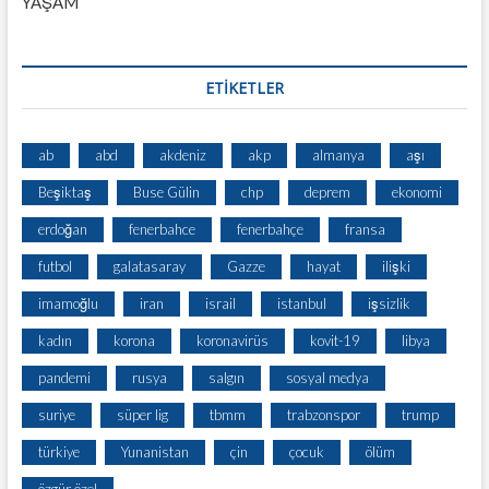
YAŞAM
ETİKETLER
ab
abd
akdeniz
akp
almanya
aşı
Beşiktaş
Buse Gülin
chp
deprem
ekonomi
erdoğan
fenerbahce
fenerbahçe
fransa
futbol
galatasaray
Gazze
hayat
ilişki
imamoğlu
iran
israil
istanbul
işsizlik
kadın
korona
koronavirüs
kovit-19
libya
pandemi
rusya
salgın
sosyal medya
suriye
süper lig
tbmm
trabzonspor
trump
türkiye
Yunanistan
çin
çocuk
ölüm
özgür özel