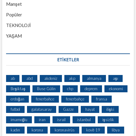
Manşet
Popüler
TEKNOLOJİ
YAŞAM
ETİKETLER
ab
abd
akdeniz
akp
almanya
aşı
Beşiktaş
Buse Gülin
chp
deprem
ekonomi
erdoğan
fenerbahce
fenerbahçe
fransa
futbol
galatasaray
Gazze
hayat
ilişki
imamoğlu
iran
israil
istanbul
işsizlik
kadın
korona
koronavirüs
kovit-19
libya