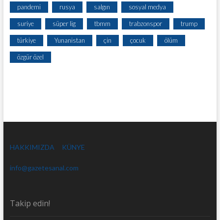
pandemi
rusya
salgın
sosyal medya
suriye
süper lig
tbmm
trabzonspor
trump
türkiye
Yunanistan
çin
çocuk
ölüm
özgür özel
HAKKIMIZDA
KÜNYE
info@gazetesanal.com
Takip edin!