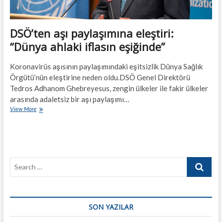
DSÖ’ten aşı paylaşımına eleştiri:
“Dünya ahlaki iflasın eşiğinde”
Koronavirüs aşısının paylaşımındaki eşitsizlik Dünya Sağlık
Örgütü’nün eleştirine neden oldu.DSÖ Genel Direktörü
Tedros Adhanom Ghebreyesus, zengin ülkeler ile fakir ülkeler
arasında adaletsiz bir aşı paylaşımı…
DSÖ’ten
View More
aşı
paylaşımına
eleştiri:
“Dünya
ahlaki
Search
iflasın
eşiğinde”
…
SON YAZILAR