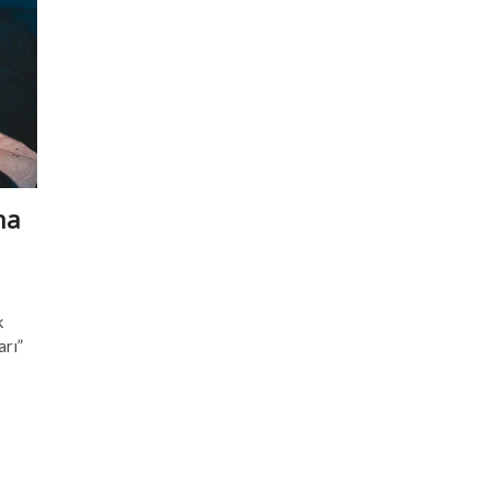
na
k
arı”