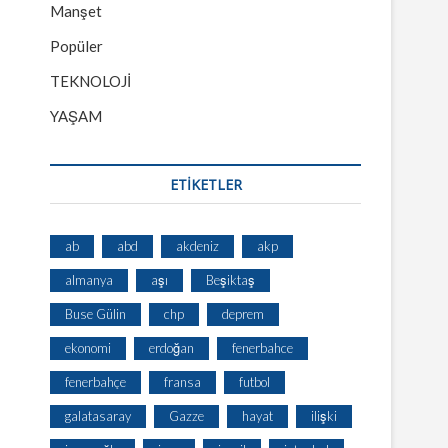
Manşet
Popüler
TEKNOLOJİ
YAŞAM
ETİKETLER
ab
abd
akdeniz
akp
almanya
aşı
Beşiktaş
Buse Gülin
chp
deprem
ekonomi
erdoğan
fenerbahce
fenerbahçe
fransa
futbol
galatasaray
Gazze
hayat
ilişki