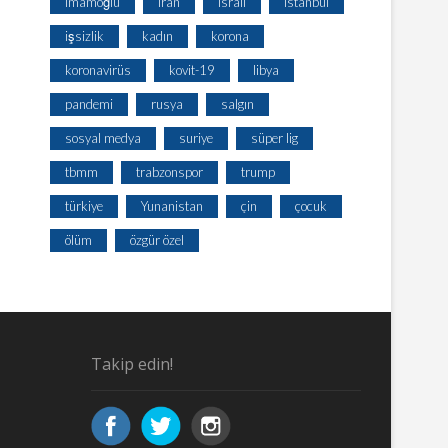
imamoğlu
iran
israil
istanbul
işsizlik
kadın
korona
koronavirüs
kovit-19
libya
pandemi
rusya
salgın
sosyal medya
suriye
süper lig
tbmm
trabzonspor
trump
türkiye
Yunanistan
çin
çocuk
ölüm
özgür özel
Takip edin!