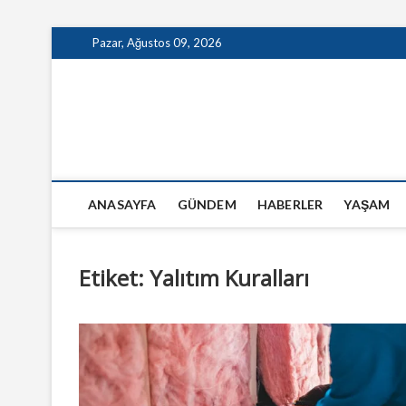
Skip
Pazar, Ağustos 09, 2026
to
content
GazeteSanal
ANASAYFA
GÜNDEM
HABERLER
YAŞAM
Etiket:
Yalıtım Kuralları