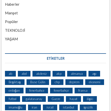
Haberler
Manşet
Popüler
TEKNOLOJİ
YAŞAM
ETİKETLER
ab
abd
akdeniz
akp
almanya
aşı
Beşiktaş
Buse Gülin
chp
deprem
ekonomi
erdoğan
fenerbahce
fenerbahçe
fransa
futbol
galatasaray
Gazze
hayat
ilişki
imamoğlu
iran
israil
istanbul
işsizlik