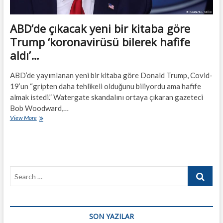
ABD’de çıkacak yeni bir kitaba göre
Trump ‘koronavirüsü bilerek hafife
aldı’…
ABD’de yayımlanan yeni bir kitaba göre Donald Trump, Covid-
19’un “gripten daha tehlikeli olduğunu biliyordu ama hafife
almak istedi.” Watergate skandalını ortaya çıkaran gazeteci
Bob Woodward,…
ABD’de
View More
çıkacak
yeni
bir
kitaba
göre
Search
Trump
‘koronavirüsü
…
bilerek
hafife
aldı’…
SON YAZILAR