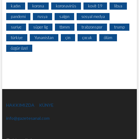
kadın
korona
koronavirüs
kovit-19
libya
pandemi
rusya
salgın
sosyal medya
suriye
süper lig
tbmm
trabzonspor
trump
türkiye
Yunanistan
çin
çocuk
ölüm
özgür özel
HAKKIMIZDA
KÜNYE
info@gazetesanal.com