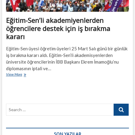
Eğitim-Sen’li akademiyenlerden
öğrencilere destek için iş bırakma
kararı
Eğitim-Sen üyesi öğretim üyeleri 25 Mart Salı günü bir günlük
iş bırakma kararı aldı. Eğitim-Sen’li akademisyenlerden
üniversite öğrencilerinin İBB Başkanı Ekrem İmamoğlu’nu
diplomasının iptali ve…
Eğitim-
View More
Sen’li
akademiyenlerden
öğrencilere
destek
için
Search
iş
bırakma
…
kararı
SON YAZILAR