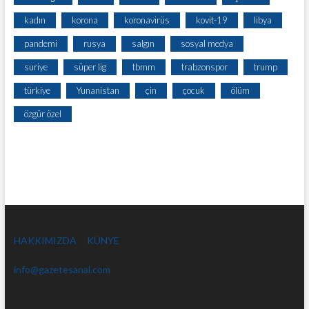
kadın
korona
koronavirüs
kovit-19
libya
pandemi
rusya
salgın
sosyal medya
suriye
süper lig
tbmm
trabzonspor
trump
türkiye
Yunanistan
çin
çocuk
ölüm
özgür özel
HAKKIMIZDA
KÜNYE
info@gazetesanal.com