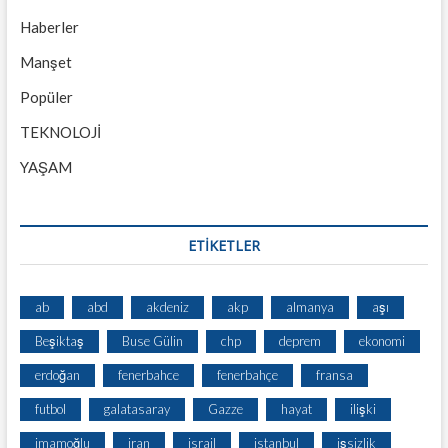
Haberler
Manşet
Popüler
TEKNOLOJİ
YAŞAM
ETİKETLER
ab
abd
akdeniz
akp
almanya
aşı
Beşiktaş
Buse Gülin
chp
deprem
ekonomi
erdoğan
fenerbahce
fenerbahçe
fransa
futbol
galatasaray
Gazze
hayat
ilişki
imamoğlu
iran
israil
istanbul
işsizlik