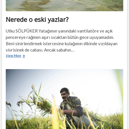
Nerede o eski yazlar?
Utku SÖLPÜKER Yatağımın yanındaki vantilatöre ve açık
pencereye rağmen aşırı sıcaktan bütün gece uyuyamadım.
Beni sinirlendirmek istercesine kulağımın dibinde vızıldayan
sivrisinek de cabası. Ancak sabahın…
Nerede
View More
o
eski
yazlar?