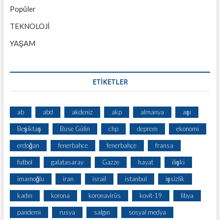
Popüler
TEKNOLOJİ
YAŞAM
ETİKETLER
ab
abd
akdeniz
akp
almanya
aşı
Beşiktaş
Buse Gülin
chp
deprem
ekonomi
erdoğan
fenerbahce
fenerbahçe
fransa
futbol
galatasaray
Gazze
hayat
ilişki
imamoğlu
iran
israil
istanbul
işsizlik
kadın
korona
koronavirüs
kovit-19
libya
pandemi
rusya
salgın
sosyal medya