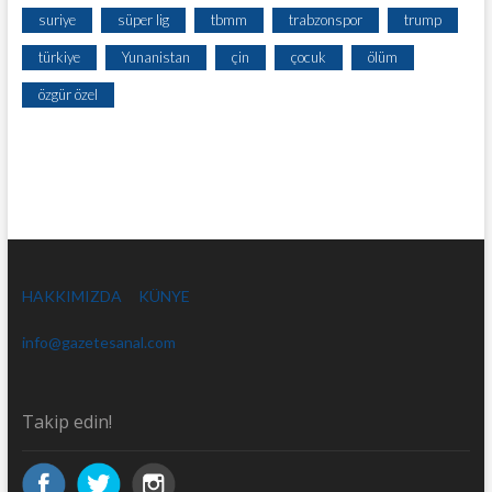
suriye
süper lig
tbmm
trabzonspor
trump
türkiye
Yunanistan
çin
çocuk
ölüm
özgür özel
HAKKIMIZDA
KÜNYE
info@gazetesanal.com
Takip edin!