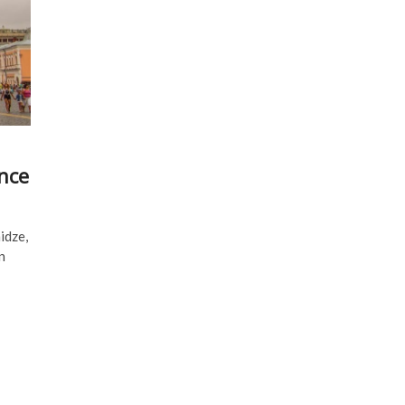
önce
idze,
n