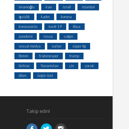
imamoğlu
iran
israil
istanbul
işsizlik
kadın
korona
koronavirüs
kovit-19
libya
pandemi
rusya
salgın
sosyal medya
suriye
süper lig
tbmm
trabzonspor
trump
türkiye
Yunanistan
çin
çocuk
ölüm
özgür özel
Takip edin!