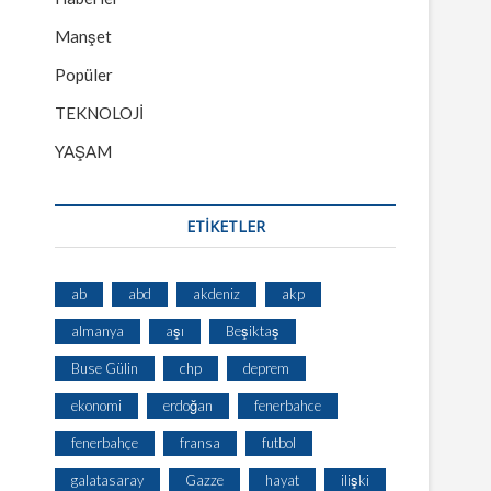
Manşet
Popüler
TEKNOLOJİ
YAŞAM
ETİKETLER
ab
abd
akdeniz
akp
almanya
aşı
Beşiktaş
Buse Gülin
chp
deprem
ekonomi
erdoğan
fenerbahce
fenerbahçe
fransa
futbol
galatasaray
Gazze
hayat
ilişki