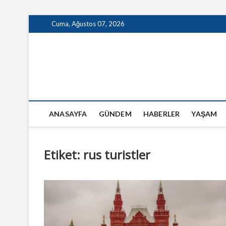
Skip
Cuma, Ağustos 07, 2026
to
content
GazeteSanal
ANASAYFA
GÜNDEM
HABERLER
YAŞAM
Etiket:
rus turistler