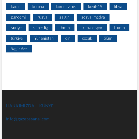
kadın
korona
koronavirüs
kovit-19
libya
pandemi
rusya
salgın
sosyal medya
suriye
süper lig
tbmm
trabzonspor
trump
türkiye
Yunanistan
çin
çocuk
ölüm
özgür özel
HAKKIMIZDA
KÜNYE
info@gazetesanal.com