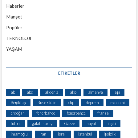
Haberler
Manşet
Popüler
TEKNOLOJİ
YAŞAM
ETİKETLER
ab
abd
akdeniz
akp
almanya
aşı
Beşiktaş
Buse Gülin
chp
deprem
ekonomi
erdoğan
fenerbahce
fenerbahçe
fransa
futbol
galatasaray
Gazze
hayat
ilişki
imamoğlu
iran
israil
istanbul
işsizlik