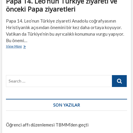
Papa 14. Leo’nun Türkiye ziyareti ve
önceki Papa ziyaretleri
Papa 14. Leo’nun Türkiye ziyareti Anadolu coğrafyasının
Hıristiyanlık açısından önemini bir kez daha ortaya koyuyor.
Vatikan da Türkiye’nin bu ayrıcalıklı konumuna vurgu yapıyor.
Bu önemi…
Papa
View More
14.
Leo’nun
Türkiye
ziyareti
ve
Search
önceki
Papa
…
ziyaretleri
SON YAZILAR
Öğrenci affı düzenlemesi TBMM’den geçti