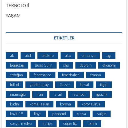
TEKNOLOJİ
YAŞAM
ETİKETLER
ab
abd
akdeniz
akp
almanya
aşı
Beşiktaş
Buse Gülin
chp
deprem
ekonomi
erdoğan
fenerbahce
fenerbahçe
fransa
futbol
galatasaray
Gazze
hayat
ilişki
imamoğlu
iran
israil
istanbul
işsizlik
kadın
kemal aslan
korona
koronavirüs
kovit-19
libya
pandemi
rusya
salgın
sosyal medya
suriye
süper lig
tbmm