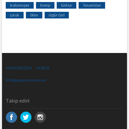
trabzonspor
trump
türkiye
Yunanistan
çocuk
ölüm
özgür özel
HAKKIMIZDA
KÜNYE
info@gazetesanal.com
Takip edin!