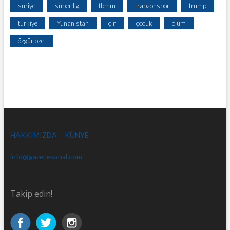
suriye
süper lig
tbmm
trabzonspor
trump
türkiye
Yunanistan
çin
çocuk
ölüm
özgür özel
HAKKIMIZDA
KÜNYE
info@gazetesanal.com
Takip edin!