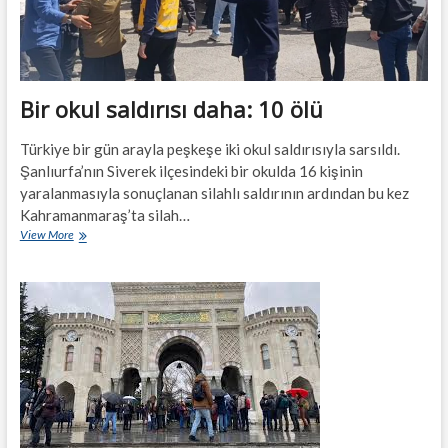
Bir okul saldırısı daha: 10 ölü
Türkiye bir gün arayla peşkeşe iki okul saldırısıyla sarsıldı.
Şanlıurfa’nın Siverek ilçesindeki bir okulda 16 kişinin
yaralanmasıyla sonuçlanan silahlı saldırının ardından bu kez
Kahramanmaraş’ta silah…
Bir
View More
okul
saldırısı
daha:
10
ölü