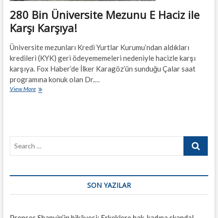
280 Bin Üniversite Mezunu E Haciz ile
Karşı Karşıya!
Üniversite mezunları Kredi Yurtlar Kurumu’ndan aldıkları
kredileri (KYK) geri ödeyememeleri nedeniyle hacizle karşı
karşıya. Fox Haber’de İlker Karagöz’ün sunduğu Çalar saat
programına konuk olan Dr.…
280
View More
Bin
Üniversite
Mezunu
E
Haciz
Search
ile
Karşı
…
Karşıya!
SON YAZILAR
Prenses Shanyin’in hikâyesi: Erkeklere hak, kadına skandal