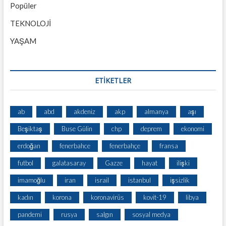
Popüler
TEKNOLOJİ
YAŞAM
ETİKETLER
ab
abd
akdeniz
akp
almanya
aşı
Beşiktaş
Buse Gülin
chp
deprem
ekonomi
erdoğan
fenerbahce
fenerbahçe
fransa
futbol
galatasaray
Gazze
hayat
ilişki
imamoğlu
iran
israil
istanbul
işsizlik
kadın
korona
koronavirüs
kovit-19
libya
pandemi
rusya
salgın
sosyal medya