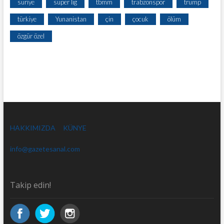
suriye
süper lig
tbmm
trabzonspor
trump
türkiye
Yunanistan
çin
çocuk
ölüm
özgür özel
HAKKIMIZDA
KÜNYE
info@gazetesanal.com
Takip edin!