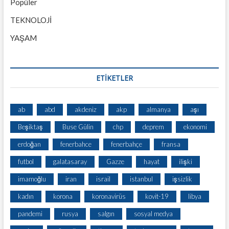
Popüler
TEKNOLOJİ
YAŞAM
ETİKETLER
ab
abd
akdeniz
akp
almanya
aşı
Beşiktaş
Buse Gülin
chp
deprem
ekonomi
erdoğan
fenerbahce
fenerbahçe
fransa
futbol
galatasaray
Gazze
hayat
ilişki
imamoğlu
iran
israil
istanbul
işsizlik
kadın
korona
koronavirüs
kovit-19
libya
pandemi
rusya
salgın
sosyal medya