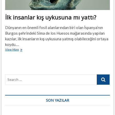
İlk insanlar kış uykusuna mı yattı?
Dünyanın en önemli fosil alanlarından biri olan İspanya’nın
Burgos şehrindeki Sima de los Huesos mağarasında yapılan
kazılar, ilk insanların kış uykusuna yatmış olabileceğini ortaya
koydu.…
İlk
View More
insanlar
kış
uykusuna
mı
yattı?
Search
…
SON YAZILAR