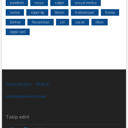
pandemi
rusya
salgın
sosyal medya
suriye
süper lig
tbmm
trabzonspor
trump
türkiye
Yunanistan
çin
çocuk
ölüm
özgür özel
HAKKIMIZDA
KÜNYE
info@gazetesanal.com
Takip edin!