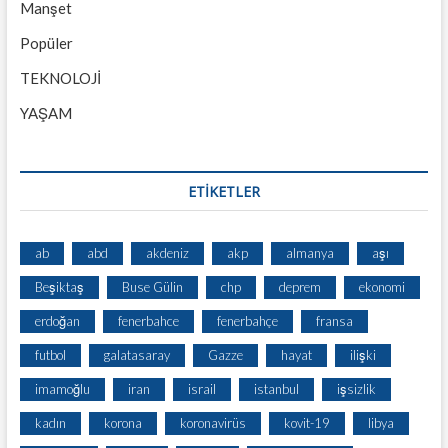
Manşet
Popüler
TEKNOLOJİ
YAŞAM
ETİKETLER
ab
abd
akdeniz
akp
almanya
aşı
Beşiktaş
Buse Gülin
chp
deprem
ekonomi
erdoğan
fenerbahce
fenerbahçe
fransa
futbol
galatasaray
Gazze
hayat
ilişki
imamoğlu
iran
israil
istanbul
işsizlik
kadın
korona
koronavirüs
kovit-19
libya