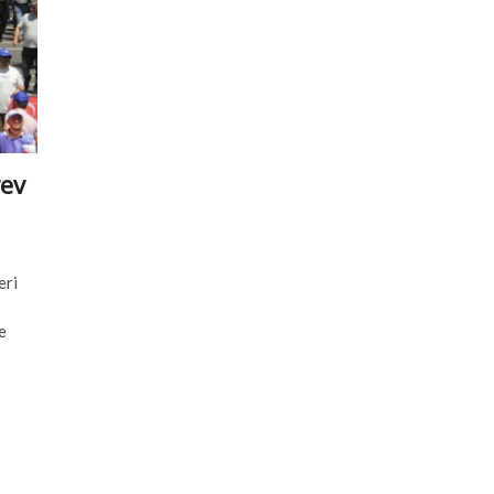
rev
eri
e