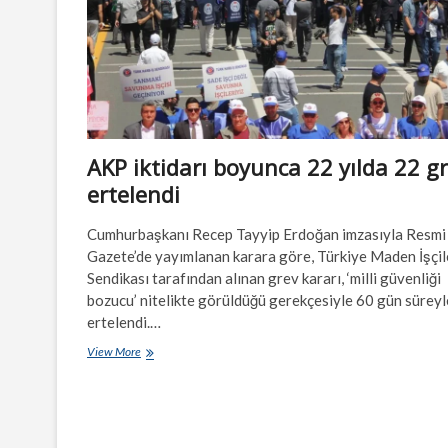
AKP iktidarı boyunca 22 yılda 22 g
ertelendi
Cumhurbaşkanı Recep Tayyip Erdoğan imzasıyla Resmi
Gazete’de yayımlanan karara göre, Türkiye Maden İşçil
Sendikası tarafından alınan grev kararı, ‘milli güvenliği
bozucu’ nitelikte görüldüğü gerekçesiyle 60 gün süreyl
ertelendi.…
AKP
View More
iktidarı
boyunca
22
yılda
22