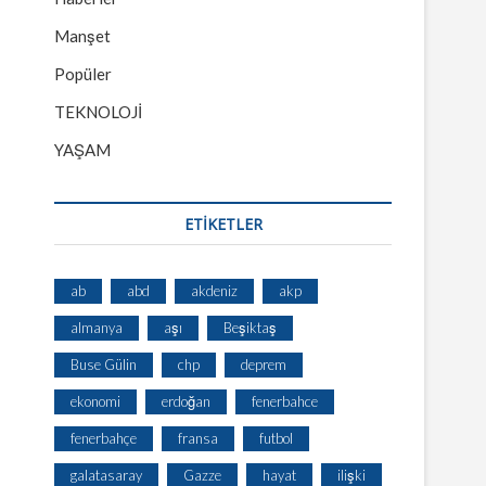
Manşet
Popüler
TEKNOLOJİ
YAŞAM
ETİKETLER
ab
abd
akdeniz
akp
almanya
aşı
Beşiktaş
Buse Gülin
chp
deprem
ekonomi
erdoğan
fenerbahce
fenerbahçe
fransa
futbol
galatasaray
Gazze
hayat
ilişki