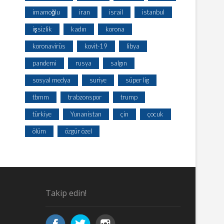
imamoğlu
iran
israil
istanbul
işsizlik
kadın
korona
koronavirüs
kovit-19
libya
pandemi
rusya
salgın
sosyal medya
suriye
süper lig
tbmm
trabzonspor
trump
türkiye
Yunanistan
çin
çocuk
ölüm
özgür özel
Takip edin!