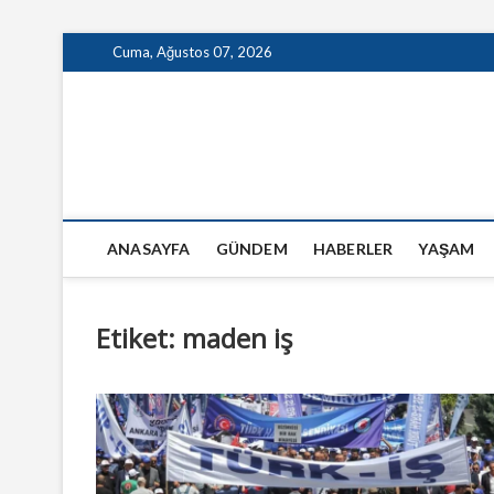
Skip
Cuma, Ağustos 07, 2026
to
content
GazeteSanal
ANASAYFA
GÜNDEM
HABERLER
YAŞAM
Etiket:
maden iş